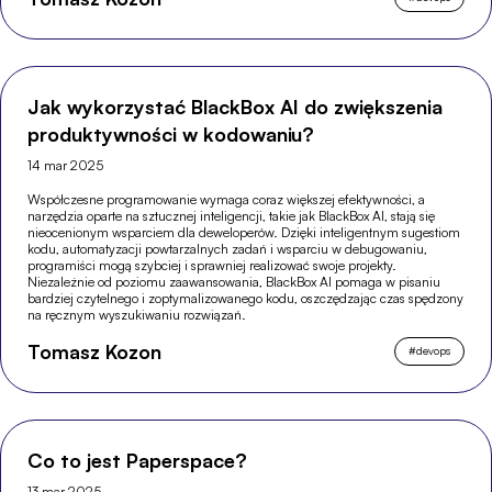
Jak wykorzystać BlackBox AI do zwiększenia
produktywności w kodowaniu?
14 mar 2025
Współczesne programowanie wymaga coraz większej efektywności, a
narzędzia oparte na sztucznej inteligencji, takie jak BlackBox AI, stają się
nieocenionym wsparciem dla deweloperów. Dzięki inteligentnym sugestiom
kodu, automatyzacji powtarzalnych zadań i wsparciu w debugowaniu,
programiści mogą szybciej i sprawniej realizować swoje projekty.
Niezależnie od poziomu zaawansowania, BlackBox AI pomaga w pisaniu
bardziej czytelnego i zoptymalizowanego kodu, oszczędzając czas spędzony
na ręcznym wyszukiwaniu rozwiązań.
Tomasz Kozon
#
devops
Co to jest Paperspace?
13 mar 2025