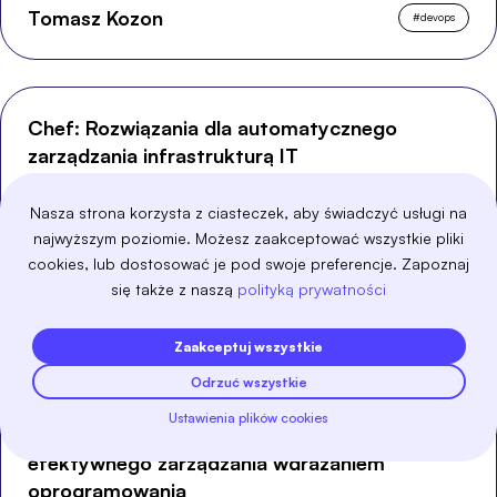
Tomasz Kozon
#
devops
Chef: Rozwiązania dla automatycznego
zarządzania infrastrukturą IT
10 lis 2024
Nasza strona korzysta z ciasteczek, aby świadczyć usługi na
Gęsta sieć systemów informatycznych składa się z nieskończonej ilości
najwyższym poziomie. Możesz zaakceptować wszystkie pliki
komponentów. Zarządzanie infrastrukturą IT jest złożonym zadaniem, które
Chef upraszcza. Jest to potężne narzędzie do automatyzacji, które tworzy,
cookies, lub dostosować je pod swoje preferencje. Zapoznaj
zarządza i modyfikuje elementy infrastruktury IT. W niniejszym artykule
omówimy szczegółowo jego funkcjonalność i wykorzystanie.
się także z naszą
polityką prywatności
Tomasz Kozon
#
devops
Zaakceptuj wszystkie
Odrzuć wszystkie
Ustawienia plików cookies
Spinnaker: Nowoczesne narzędzie do
efektywnego zarządzania wdrażaniem
oprogramowania