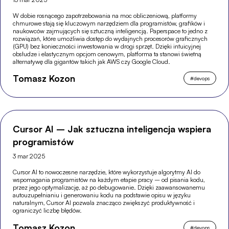
W dobie rosnącego zapotrzebowania na moc obliczeniową, platformy
chmurowe stają się kluczowym narzędziem dla programistów, grafików i
naukowców zajmujących się sztuczną inteligencją. Paperspace to jedno z
rozwiązań, które umożliwia dostęp do wydajnych procesorów graficznych
(GPU) bez konieczności inwestowania w drogi sprzęt. Dzięki intuicyjnej
obsłudze i elastycznym opcjom cenowym, platforma ta stanowi świetną
alternatywę dla gigantów takich jak AWS czy Google Cloud.
Tomasz Kozon
#
devops
Cursor AI – Jak sztuczna inteligencja wspiera
programistów
3 mar 2025
Cursor AI to nowoczesne narzędzie, które wykorzystuje algorytmy AI do
wspomagania programistów na każdym etapie pracy – od pisania kodu,
przez jego optymalizację, aż po debugowanie. Dzięki zaawansowanemu
autouzupełnianiu i generowaniu kodu na podstawie opisu w języku
naturalnym, Cursor AI pozwala znacząco zwiększyć produktywność i
ograniczyć liczbę błędów.
Tomasz Kozon
#
devops