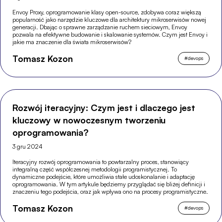
Envoy Proxy, oprogramowanie klasy open-source, zdobywa coraz większą
popularność jako narzędzie kluczowe dla architektury mikroserwisów nowej
generacji. Dbając o sprawne zarządzanie ruchem sieciowym, Envoy
pozwala na efektywne budowanie i skalowanie systemów. Czym jest Envoy i
jakie ma znaczenie dla świata mikroserwisów?
Tomasz Kozon
#
devops
Rozwój iteracyjny: Czym jest i dlaczego jest
kluczowy w nowoczesnym tworzeniu
oprogramowania?
3 gru 2024
Iteracyjny rozwój oprogramowania to powtarzalny proces, stanowiący
integralną część współczesnej metodologii programistycznej. To
dynamiczne podejście, które umożliwia stałe udoskonalanie i adaptację
oprogramowania. W tym artykule będziemy przyglądać się bliżej definicji i
znaczeniu tego podejścia, oraz jak wpływa ono na procesy programistyczne.
Tomasz Kozon
#
devops