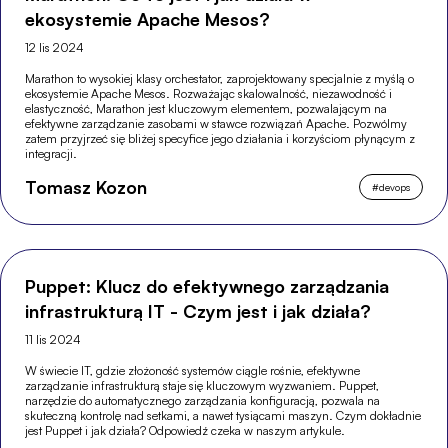
ekosystemie Apache Mesos?
12 lis 2024
Marathon to wysokiej klasy orchestator, zaprojektowany specjalnie z myślą o
ekosystemie Apache Mesos. Rozważając skalowalność, niezawodność i
elastyczność, Marathon jest kluczowym elementem, pozwalającym na
efektywne zarządzanie zasobami w stawce rozwiązań Apache. Pozwólmy
zatem przyjrzeć się bliżej specyfice jego działania i korzyściom płynącym z
integracji.
Tomasz Kozon
#
devops
Puppet: Klucz do efektywnego zarządzania
infrastrukturą IT - Czym jest i jak działa?
11 lis 2024
W świecie IT, gdzie złożoność systemów ciągle rośnie, efektywne
zarządzanie infrastrukturą staje się kluczowym wyzwaniem. Puppet,
narzędzie do automatycznego zarządzania konfiguracją, pozwala na
skuteczną kontrolę nad setkami, a nawet tysiącami maszyn. Czym dokładnie
jest Puppet i jak działa? Odpowiedź czeka w naszym artykule.