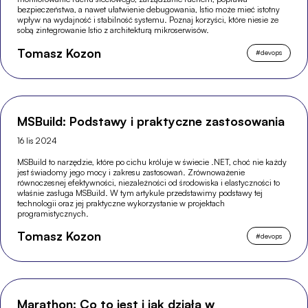
bezpieczeństwa, a nawet ułatwienie debugowania, Istio może mieć istotny
wpływ na wydajność i stabilność systemu. Poznaj korzyści, które niesie ze
sobą zintegrowanie Istio z architekturą mikroserwisów.
Tomasz Kozon
#
devops
MSBuild: Podstawy i praktyczne zastosowania
16 lis 2024
MSBuild to narzędzie, które po cichu króluje w świecie .NET, choć nie każdy
jest świadomy jego mocy i zakresu zastosowań. Zrównoważenie
równoczesnej efektywności, niezależności od środowiska i elastyczności to
właśnie zasługa MSBuild. W tym artykule przedstawimy podstawy tej
technologii oraz jej praktyczne wykorzystanie w projektach
programistycznych.
Tomasz Kozon
#
devops
Marathon: Co to jest i jak działa w