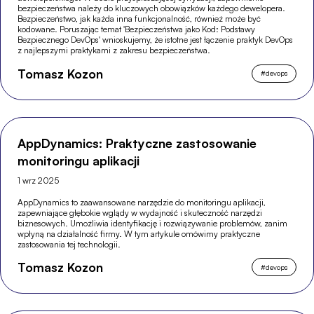
bezpieczeństwa należy do kluczowych obowiązków każdego dewelopera.
Bezpieczeństwo, jak każda inna funkcjonalność, również może być
kodowane. Poruszając temat 'Bezpieczeństwa jako Kod: Podstawy
Bezpiecznego DevOps' wnioskujemy, że istotne jest łączenie praktyk DevOps
z najlepszymi praktykami z zakresu bezpieczeństwa.
Tomasz Kozon
#
devops
AppDynamics: Praktyczne zastosowanie
monitoringu aplikacji
1 wrz 2025
AppDynamics to zaawansowane narzędzie do monitoringu aplikacji,
zapewniające głębokie wglądy w wydajność i skuteczność narzędzi
biznesowych. Umożliwia identyfikację i rozwiązywanie problemów, zanim
wpłyną na działalność firmy. W tym artykule omówimy praktyczne
zastosowania tej technologii.
Tomasz Kozon
#
devops