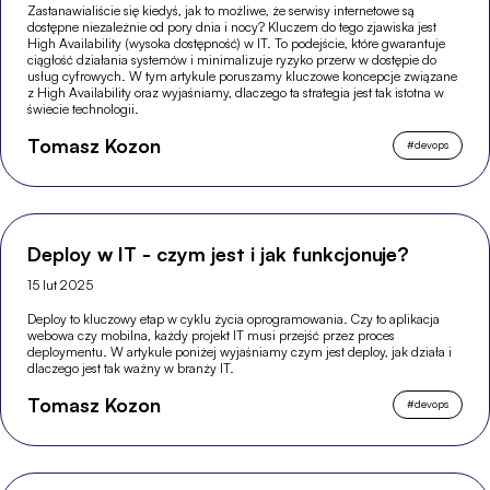
Zastanawialiście się kiedyś, jak to możliwe, że serwisy internetowe są
dostępne niezależnie od pory dnia i nocy? Kluczem do tego zjawiska jest
High Availability (wysoka dostępność) w IT. To podejście, które gwarantuje
ciągłość działania systemów i minimalizuje ryzyko przerw w dostępie do
usług cyfrowych. W tym artykule poruszamy kluczowe koncepcje związane
z High Availability oraz wyjaśniamy, dlaczego ta strategia jest tak istotna w
świecie technologii.
Tomasz Kozon
#
devops
Deploy w IT - czym jest i jak funkcjonuje?
15 lut 2025
Deploy to kluczowy etap w cyklu życia oprogramowania. Czy to aplikacja
webowa czy mobilna, każdy projekt IT musi przejść przez proces
deploymentu. W artykule poniżej wyjaśniamy czym jest deploy, jak działa i
dlaczego jest tak ważny w branży IT.
Tomasz Kozon
#
devops