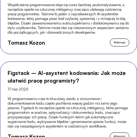
Współczesne programowanie staje się coraz bardziej zautomatyzowane, a
narzędzia oparte na sztucznej inteligencji znacząco ułatwiają codzienną
pracę programistów. Tabnine to jeden z najciekawszych AI asystentów
kodowania, który pomaga pisać kod szybciej, sprawniej i z mniejszą liczbą
błędów. Dzięki zaawansowanemu autouzupełnianiu i dostosowywaniu się do
stylu użytkownika, Tabnine może stać się nieocenionym wsparciem zarówno
dla początkujących, jak i doświadczonych developerów.
Tomasz Kozon
#
devops
Figstack – AI-asystent kodowania: Jak może
ułatwić pracę programisty?
17 mar 2025
W programowaniu czas to kluczowy zasób, a zrozumienie i
dokumentowanie kodu często pochłania więcej godzin niż samo jego
pisanie. Figstack to narzędzie oparte na sztucznej inteligencji, które pomaga
programistom w analizie, optymalizacji i dokumentacji kodu, znacząco
przyspieszając ich pracę. Dzięki funkcjom takim jak automatyczne
wyjaśnianie kodu, wykrywanie błędów i generowanie opisów funkcji, może
stać się niezastąpionym asystentem w codziennym workflowie.
Tomasz Kozon
#
devops