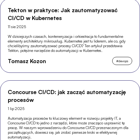
Tekton w praktyce: Jak zautomatyzować
CI/CD w Kubernetes
11 sie 2025
W dzisiejszych czasach, konteneryzacja i orkiestracja to fundamentalne
elementy architektury mikrousług. Kubernetes jest tu liderem, ale co, gdy
chcielibyśmy zautomatyzować procesy CI/CD? Ten artykuł przedstawia
Tekton, potężne narzędzie do automatyzacji w Kubernetes.
Tomasz Kozon
#
devops
Concourse CI/CD: jak zacząć automatyzację
procesów
1 lip 2025
Automatyzacja procesów to kluczowy element w rozwoju projekty IT, a
Concourse CI/CD to jedno z narzędzi, które może znacząco usprawnić tę
pracę. W naszym wprowadzeniu do Concourse CI/CD przeznaczonym dla
początkujących, dowiesz się, jak zrobić pierwsze kroki w efektywnej
automatyzacji.