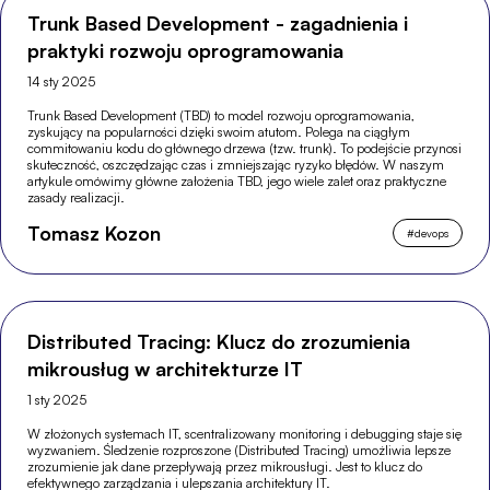
Trunk Based Development - zagadnienia i
praktyki rozwoju oprogramowania
14 sty 2025
Trunk Based Development (TBD) to model rozwoju oprogramowania,
zyskujący na popularności dzięki swoim atutom. Polega na ciągłym
commitowaniu kodu do głównego drzewa (tzw. trunk). To podejście przynosi
skuteczność, oszczędzając czas i zmniejszając ryzyko błędów. W naszym
artykule omówimy główne założenia TBD, jego wiele zalet oraz praktyczne
zasady realizacji.
Tomasz Kozon
#
devops
Distributed Tracing: Klucz do zrozumienia
mikrousług w architekturze IT
1 sty 2025
W złożonych systemach IT, scentralizowany monitoring i debugging staje się
wyzwaniem. Śledzenie rozproszone (Distributed Tracing) umożliwia lepsze
zrozumienie jak dane przepływają przez mikrousługi. Jest to klucz do
efektywnego zarządzania i ulepszania architektury IT.