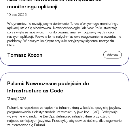
monitoringu aplikacji
10 cze 2025
W dynamicznie rozwijającym się świecie IT, rola efektywnego monitoringu
aplikacji staje się nieodzowna. Nowe technologie, jak New Relic, stwarzają
coraz większe możliwości monitorowania, analizy i poprawy wydajności
naszych aplikacji. Pozwala to na natychmiastowe reagowanie na ewentualne
problemy. W naszym kolejnym artykule przyjrzymy się temu narzędziu
bliżej.
Tomasz Kozon
#
devops
Pulumi: Nowoczesne podejście do
Infrastructure as Code
13 maj 2025
Pulumi, narzędzie do zarządzania infrastrukturą w kodzie, łączy siłę języków
programowania z elastycznością infrastruktury jako kodu (IaC). Podejmuje
wyzwanie w dziedzinie DevOps, definiując infrastrukturę przy użyciu
najpopularniejszych języków. Przeczytaj, aby dowiedzieć się, dlaczego warto
zainteresować się Pulumi.