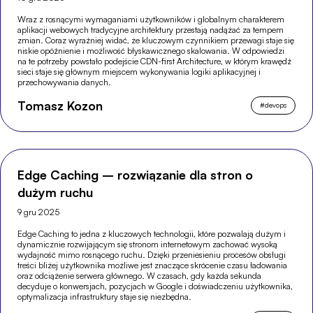
Wraz z rosnącymi wymaganiami użytkowników i globalnym charakterem
aplikacji webowych tradycyjne architektury przestają nadążać za tempem
zmian. Coraz wyraźniej widać, że kluczowym czynnikiem przewagi staje się
niskie opóźnienie i możliwość błyskawicznego skalowania. W odpowiedzi
na te potrzeby powstało podejście CDN-first Architecture, w którym krawędź
sieci staje się głównym miejscem wykonywania logiki aplikacyjnej i
przechowywania danych.
Tomasz Kozon
#
devops
Edge Caching – rozwiązanie dla stron o
dużym ruchu
9 gru 2025
Edge Caching to jedna z kluczowych technologii, które pozwalają dużym i
dynamicznie rozwijającym się stronom internetowym zachować wysoką
wydajność mimo rosnącego ruchu. Dzięki przeniesieniu procesów obsługi
treści bliżej użytkownika możliwe jest znaczące skrócenie czasu ładowania
oraz odciążenie serwera głównego. W czasach, gdy każda sekunda
decyduje o konwersjach, pozycjach w Google i doświadczeniu użytkownika,
optymalizacja infrastruktury staje się niezbędna.