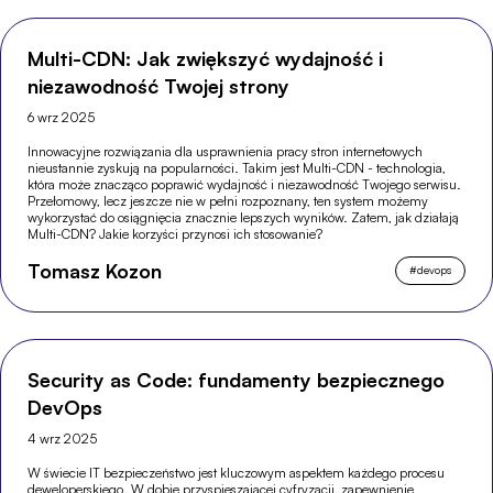
Multi-CDN: Jak zwiększyć wydajność i
niezawodność Twojej strony
6 wrz 2025
Innowacyjne rozwiązania dla usprawnienia pracy stron internetowych
nieustannie zyskują na popularności. Takim jest Multi-CDN - technologia,
która może znacząco poprawić wydajność i niezawodność Twojego serwisu.
Przełomowy, lecz jeszcze nie w pełni rozpoznany, ten system możemy
wykorzystać do osiągnięcia znacznie lepszych wyników. Zatem, jak działają
Multi-CDN? Jakie korzyści przynosi ich stosowanie?
Tomasz Kozon
#
devops
Security as Code: fundamenty bezpiecznego
DevOps
4 wrz 2025
W świecie IT bezpieczeństwo jest kluczowym aspektem każdego procesu
deweloperskiego. W dobie przyspieszającej cyfryzacji, zapewnienie