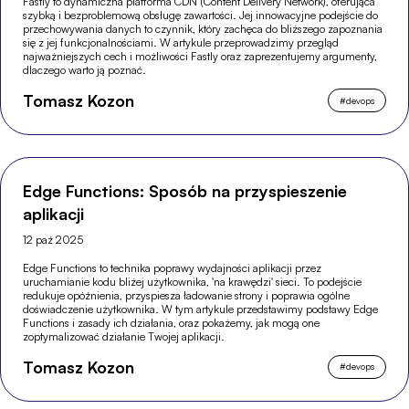
Fastly to dynamiczna platforma CDN (Content Delivery Network), oferująca
szybką i bezproblemową obsługę zawartości. Jej innowacyjne podejście do
przechowywania danych to czynnik, który zachęca do bliższego zapoznania
się z jej funkcjonalnościami. W artykule przeprowadzimy przegląd
najważniejszych cech i możliwości Fastly oraz zaprezentujemy argumenty,
dlaczego warto ją poznać.
Tomasz Kozon
#
devops
Edge Functions: Sposób na przyspieszenie
aplikacji
12 paź 2025
Edge Functions to technika poprawy wydajności aplikacji przez
uruchamianie kodu bliżej użytkownika, 'na krawędzi' sieci. To podejście
redukuje opóźnienia, przyspiesza ładowanie strony i poprawia ogólne
doświadczenie użytkownika. W tym artykule przedstawimy podstawy Edge
Functions i zasady ich działania, oraz pokażemy, jak mogą one
zoptymalizować działanie Twojej aplikacji.
Tomasz Kozon
#
devops