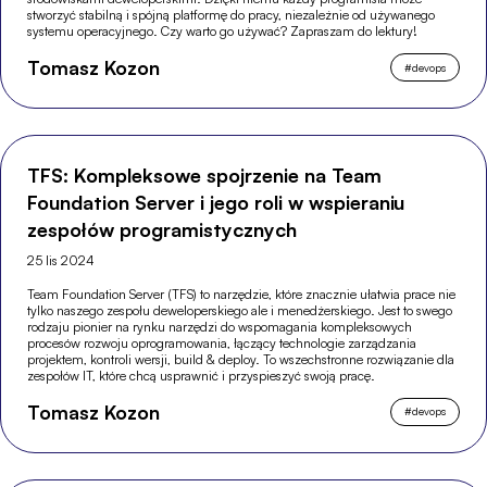
stworzyć stabilną i spójną platformę do pracy, niezależnie od używanego
systemu operacyjnego. Czy warto go używać? Zapraszam do lektury!
Tomasz Kozon
#
devops
TFS: Kompleksowe spojrzenie na Team
Foundation Server i jego roli w wspieraniu
zespołów programistycznych
25 lis 2024
Team Foundation Server (TFS) to narzędzie, które znacznie ułatwia prace nie
tylko naszego zespołu deweloperskiego ale i menedżerskiego. Jest to swego
rodzaju pionier na rynku narzędzi do wspomagania kompleksowych
procesów rozwoju oprogramowania, łączący technologie zarządzania
projektem, kontroli wersji, build & deploy. To wszechstronne rozwiązanie dla
zespołów IT, które chcą usprawnić i przyspieszyć swoją pracę.
Tomasz Kozon
#
devops