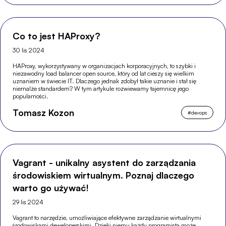
Co to jest HAProxy?
30 lis 2024
HAProxy, wykorzystywany w organizacjach korporacyjnych, to szybki i
niezawodny load balancer open source, który od lat cieszy się wielkim
uznaniem w świecie IT. Dlaczego jednak zdobył takie uznanie i stał się
niemalże standardem? W tym artykule rozwiewamy tajemnicę jego
popularności.
Tomasz Kozon
#
devops
Vagrant - unikalny asystent do zarządzania
środowiskiem wirtualnym. Poznaj dlaczego
warto go używać!
29 lis 2024
Vagrant to narzędzie, umożliwiające efektywne zarządzanie wirtualnymi
środowiskami deweloperskimi. Dzięki niemu każdy programista może