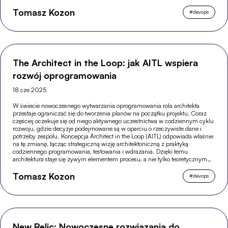
Tomasz Kozon
#
devops
The Architect in the Loop: jak AITL wspiera
rozwój oprogramowania
18 cze 2025
W świecie nowoczesnego wytwarzania oprogramowania rola architekta
przestaje ograniczać się do tworzenia planów na początku projektu. Coraz
częściej oczekuje się od niego aktywnego uczestnictwa w codziennym cyklu
rozwoju, gdzie decyzje podejmowane są w oparciu o rzeczywiste dane i
potrzeby zespołu. Koncepcja Architect in the Loop (AITL) odpowiada właśnie
na tę zmianę, łącząc strategiczną wizję architektoniczną z praktyką
codziennego programowania, testowania i wdrażania. Dzięki temu
architektura staje się żywym elementem procesu, a nie tylko teoretycznym
dokumentem, który szybko traci aktualność.
Tomasz Kozon
#
devops
New Relic: Nowoczesne rozwiązania do