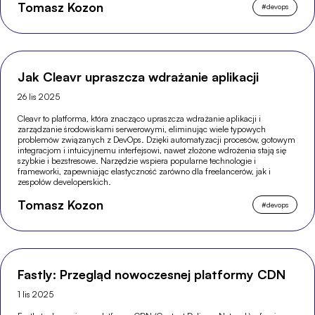
Tomasz Kozon
#
devops
Jak Cleavr upraszcza wdrażanie aplikacji
26 lis 2025
Cleavr to platforma, która znacząco upraszcza wdrażanie aplikacji i
zarządzanie środowiskami serwerowymi, eliminując wiele typowych
problemów związanych z DevOps. Dzięki automatyzacji procesów, gotowym
integracjom i intuicyjnemu interfejsowi, nawet złożone wdrożenia stają się
szybkie i bezstresowe. Narzędzie wspiera popularne technologie i
frameworki, zapewniając elastyczność zarówno dla freelancerów, jak i
zespołów developerskich.
Tomasz Kozon
#
devops
Fastly: Przegląd nowoczesnej platformy CDN
1 lis 2025