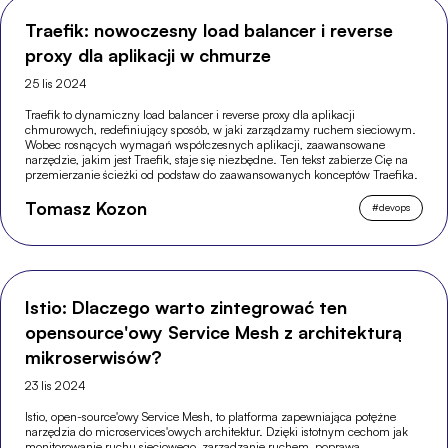
Traefik: nowoczesny load balancer i reverse
proxy dla aplikacji w chmurze
25 lis 2024
Traefik to dynamiczny load balancer i reverse proxy dla aplikacji
chmurowych, redefiniujący sposób, w jaki zarządzamy ruchem sieciowym.
Wobec rosnących wymagań współczesnych aplikacji, zaawansowane
narzędzie, jakim jest Traefik, staje się niezbędne. Ten tekst zabierze Cię na
przemierzanie ścieżki od podstaw do zaawansowanych konceptów Traefika.
Tomasz Kozon
#
devops
Istio: Dlaczego warto zintegrować ten
opensource'owy Service Mesh z architekturą
mikroserwisów?
23 lis 2024
Istio, open-source'owy Service Mesh, to platforma zapewniająca potężne
narzędzia do microservices'owych architektur. Dzięki istotnym cechom jak
monitorowanie ruchu sieciowego, zarządzanie ruchem, poprawa