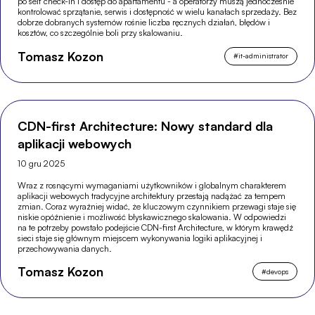
po self check-in i dostęp do apartamentu - a operatorzy muszą jednocześnie
kontrolować sprzątanie, serwis i dostępność w wielu kanałach sprzedaży. Bez
dobrze dobranych systemów rośnie liczba ręcznych działań, błędów i
kosztów, co szczególnie boli przy skalowaniu.
Tomasz Kozon
#
it-administrator
CDN-first Architecture: Nowy standard dla
aplikacji webowych
10 gru 2025
Wraz z rosnącymi wymaganiami użytkowników i globalnym charakterem
aplikacji webowych tradycyjne architektury przestają nadążać za tempem
zmian. Coraz wyraźniej widać, że kluczowym czynnikiem przewagi staje się
niskie opóźnienie i możliwość błyskawicznego skalowania. W odpowiedzi
na te potrzeby powstało podejście CDN-first Architecture, w którym krawędź
sieci staje się głównym miejscem wykonywania logiki aplikacyjnej i
przechowywania danych.
Tomasz Kozon
#
devops