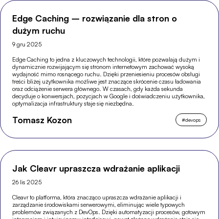
Edge Caching – rozwiązanie dla stron o
dużym ruchu
9 gru 2025
Edge Caching to jedna z kluczowych technologii, które pozwalają dużym i
dynamicznie rozwijającym się stronom internetowym zachować wysoką
wydajność mimo rosnącego ruchu. Dzięki przeniesieniu procesów obsługi
treści bliżej użytkownika możliwe jest znaczące skrócenie czasu ładowania
oraz odciążenie serwera głównego. W czasach, gdy każda sekunda
decyduje o konwersjach, pozycjach w Google i doświadczeniu użytkownika,
optymalizacja infrastruktury staje się niezbędna.
Tomasz Kozon
#
devops
Jak Cleavr upraszcza wdrażanie aplikacji
26 lis 2025
Cleavr to platforma, która znacząco upraszcza wdrażanie aplikacji i
zarządzanie środowiskami serwerowymi, eliminując wiele typowych
problemów związanych z DevOps. Dzięki automatyzacji procesów, gotowym