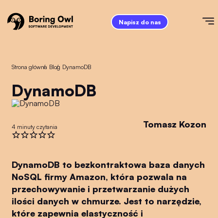
Napisz do nas
Strona główna
/
Blog
/
DynamoDB
DynamoDB
Tomasz Kozon
4 minuty czytania
DynamoDB to bezkontraktowa baza danych
NoSQL firmy Amazon, która pozwala na
przechowywanie i przetwarzanie dużych
ilości danych w chmurze. Jest to narzędzie,
które zapewnia elastyczność i