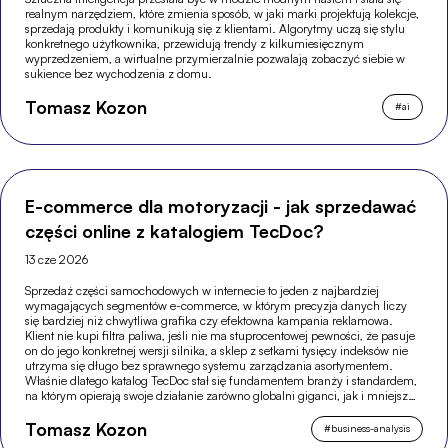
realnym narzędziem, które zmienia sposób, w jaki marki projektują kolekcje,
sprzedają produkty i komunikują się z klientami. Algorytmy uczą się stylu
konkretnego użytkownika, przewidują trendy z kilkumiesięcznym
wyprzedzeniem, a wirtualne przymierzalnie pozwalają zobaczyć siebie w
sukience bez wychodzenia z domu.
Tomasz Kozon
#
ai
E-commerce dla motoryzacji - jak sprzedawać
części online z katalogiem TecDoc?
13 cze 2026
Sprzedaż części samochodowych w internecie to jeden z najbardziej
wymagających segmentów e-commerce, w którym precyzja danych liczy
się bardziej niż chwytliwa grafika czy efektowna kampania reklamowa.
Klient nie kupi filtra paliwa, jeśli nie ma stuprocentowej pewności, że pasuje
on do jego konkretnej wersji silnika, a sklep z setkami tysięcy indeksów nie
utrzyma się długo bez sprawnego systemu zarządzania asortymentem.
Właśnie dlatego katalog TecDoc stał się fundamentem branży i standardem,
na którym opierają swoje działanie zarówno globalni giganci, jak i mniejsze,
wyspecjalizowane sklepy.
Tomasz Kozon
#
business-analysis