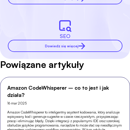
SEO
Dowiedz się więcej
Powiązane artykuły
Amazon CodeWhisperer – co to jest i jak
działa?
16 mar 2025
Amazon CodeWhisperer to inteligentny asystent kodowania, który analizuje
wpisywany kod i generuje sugestie w czasie rzeczywistym, przyspieszając
pracę i eliminując błędy. Dzięki integracji z popularnymi IDE oraz szerokiej
obsłudze języków programowania, narzędzie to może stać się nieodłącznym
elementem codziennego workflow programistów. W tym artykule