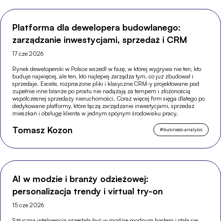
Platforma dla dewelopera budowlanego:
zarządzanie inwestycjami, sprzedaż i CRM
17 cze 2026
Rynek deweloperski w Polsce wszedł w fazę, w której wygrywa nie ten, kto
buduje najwięcej, ale ten, kto najlepiej zarządza tym, co już zbudował i
sprzedaje. Excele, rozproszone pliki i klasyczne CRM-y projektowane pod
zupełnie inne branże po prostu nie nadążają za tempem i złożonością
współczesnej sprzedaży nieruchomości. Coraz więcej firm sięga dlatego po
dedykowane platformy, które łączą zarządzanie inwestycjami, sprzedaż
mieszkań i obsługę klienta w jednym spójnym środowisku pracy.
Tomasz Kozon
#
business-analysis
AI w modzie i branży odzieżowej:
personalizacja trendy i virtual try-on
15 cze 2026
Sztuczna inteligencja przestała być w modzie modnym hasłem i stała się