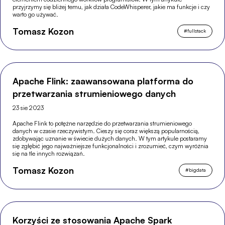
przyjrzymy się bliżej temu, jak działa CodeWhisperer, jakie ma funkcje i czy
warto go używać.
Tomasz Kozon
#
fullstack
Apache Flink: zaawansowana platforma do
przetwarzania strumieniowego danych
23 sie 2023
Apache Flink to potężne narzędzie do przetwarzania strumieniowego
danych w czasie rzeczywistym. Cieszy się coraz większą popularnością,
zdobywając uznanie w świecie dużych danych. W tym artykule postaramy
się zgłębić jego najważniejsze funkcjonalności i zrozumieć, czym wyróżnia
się na tle innych rozwiązań.
Tomasz Kozon
#
bigdata
Korzyści ze stosowania Apache Spark