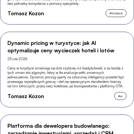
bez potrzeby korzystania z pomocy specjalisty.
Tomasz Kozon
#
fullstack
Dynamic pricing w turystyce: jak AI
optymalizuje ceny wycieczek hoteli i lotów
23 cze 2026
Ceny w turystyce zmieniają się dziś szybciej niż kiedykolwiek, a za każdą z
tych zmian stoi algorytm, który w tle analizuje setki zmiennych
jednocześnie. Dynamic pricing oparty na sztucznej inteligencji przestał być
przewagą największych graczy i stał się operacyjnym standardem branży,
od linii lotniczych, przez sieci hotelowe, po touroperatorów i platformy OTA.
Tomasz Kozon
#
ai
Platforma dla dewelopera budowlanego:
zarządzanie inwestycjami, sprzedaż i CRM