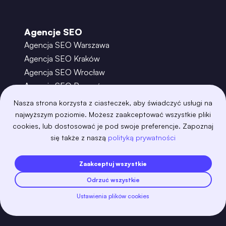
Agencje SEO
Agencja SEO Warszawa
Agencja SEO Kraków
Agencja SEO Wrocław
Agencja SEO Poznań
Agencja SEO Gdańsk
Nasza strona korzysta z ciasteczek, aby świadczyć usługi na
Agencja SEO Toruń
najwyższym poziomie. Możesz zaakceptować wszystkie pliki
cookies, lub dostosować je pod swoje preferencje. Zapoznaj
się także z naszą
polityką prywatności
©
2026
– Boring Owl – Software House Warszawa
adobexd
algolia
amazon-s3
android
Zaakceptuj wszystkie
angular
api
apscheduler
argocd
Odrzuć wszystkie
astro
aws-amplify
aws-cloudfront
aws-lambda
axios
azure
bash
Ustawienia plików cookies
Zobacz więcej
bootstrap
bulma
cakephp
celery
chartjs
clojure
cloudflare
cloudinary