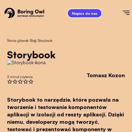
Napisz do nas
Strona główna
/
Blog
/
Storybook
Storybook
Tomasz Kozon
5 minut czytania
Storybook to narzędzie, które pozwala na
tworzenie i testowanie komponentów
aplikacji w izolacji od reszty aplikacji. Dzięki
niemu, developerzy mogą tworzyć,
testować i prezentować komponenty w