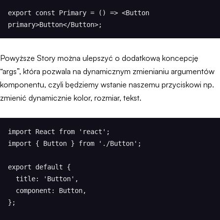
export const Primary = () => <Button 
primary>Button</Button>;
Powyższe Story można ulepszyć o dodatkową koncepcję
“args”, która pozwala na dynamicznym zmienianiu argumentów
komponentu, czyli będziemy wstanie naszemu przyciskowi np.
zmienić dynamicznie kolor, rozmiar, tekst.
import React from 'react';

import { Button } from './Button';

export default {

  title: 'Button',

  component: Button,

};
