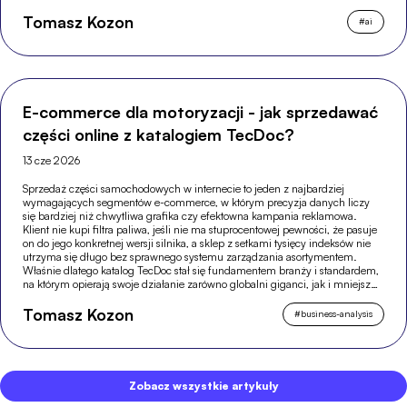
Tomasz Kozon
#
ai
E-commerce dla motoryzacji - jak sprzedawać
części online z katalogiem TecDoc?
13 cze 2026
Sprzedaż części samochodowych w internecie to jeden z najbardziej
wymagających segmentów e-commerce, w którym precyzja danych liczy
się bardziej niż chwytliwa grafika czy efektowna kampania reklamowa.
Klient nie kupi filtra paliwa, jeśli nie ma stuprocentowej pewności, że pasuje
on do jego konkretnej wersji silnika, a sklep z setkami tysięcy indeksów nie
utrzyma się długo bez sprawnego systemu zarządzania asortymentem.
Właśnie dlatego katalog TecDoc stał się fundamentem branży i standardem,
na którym opierają swoje działanie zarówno globalni giganci, jak i mniejsze,
wyspecjalizowane sklepy.
Tomasz Kozon
#
business-analysis
Zobacz wszystkie artykuły