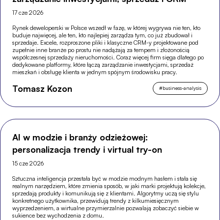
17 cze 2026
Rynek deweloperski w Polsce wszedł w fazę, w której wygrywa nie ten, kto
buduje najwięcej, ale ten, kto najlepiej zarządza tym, co już zbudował i
sprzedaje. Excele, rozproszone pliki i klasyczne CRM-y projektowane pod
zupełnie inne branże po prostu nie nadążają za tempem i złożonością
współczesnej sprzedaży nieruchomości. Coraz więcej firm sięga dlatego po
dedykowane platformy, które łączą zarządzanie inwestycjami, sprzedaż
mieszkań i obsługę klienta w jednym spójnym środowisku pracy.
Tomasz Kozon
#
business-analysis
AI w modzie i branży odzieżowej:
personalizacja trendy i virtual try-on
15 cze 2026
Sztuczna inteligencja przestała być w modzie modnym hasłem i stała się
realnym narzędziem, które zmienia sposób, w jaki marki projektują kolekcje,
sprzedają produkty i komunikują się z klientami. Algorytmy uczą się stylu
konkretnego użytkownika, przewidują trendy z kilkumiesięcznym
wyprzedzeniem, a wirtualne przymierzalnie pozwalają zobaczyć siebie w
sukience bez wychodzenia z domu.