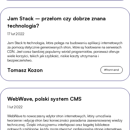
Jam Stack – przełom czy dobrze znana
technologia?
17 lut 2022
Jam Stack to technologia, która polega na budowaniu aplikacji internetowych
za pomocą statycznie generowanych stron, które są hostowane na serwerach
CDN. Jest coraz bardziej popularny wśród programistów, ponieważ oferuje
wiele korzyści, takich jak szybkość, niskie koszty utrzymania i
bezpieczeństwo.
Tomasz Kozon
#
front-end
WebWave, polski system CMS
1 lut 2022
WebWave to nowoczesny edytor stron internetowych, który umożliwia
tworzenie i edycję stron bez konieczności posiadania zaawansowanej wiedzy
technicznej. Dzięki intuicyjnemu interfejsowi oraz bogatej bibliotece
gotowych szablonów, każdy może stworzyć profesjonalną stronę internetową