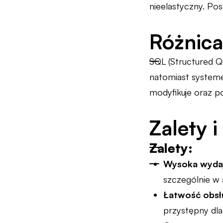
nieelastyczny. Po
Różnic
SQL (Structured Qu
natomiast systeme
modyfikuje oraz 
Zalety 
Zalety:
Wysoka wyda
szczególnie w 
Łatwość obsł
przystępny dla