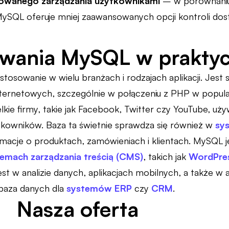
owanego zarządzania użytkownikami
– w porównaniu 
ySQL oferuje mniej zaawansowanych opcji kontroli dos
owania MySQL w prakty
stosowanie w wielu branżach i rodzajach aplikacji. Jes
nternetowych, szczególnie w połączeniu z PHP w popul
kie firmy, takie jak Facebook, Twitter czy YouTube, u
żytkowników. Baza ta świetnie sprawdza się również w
sy
macje o produktach, zamówieniach i klientach. MySQL 
emach zarządzania treścią (CMS)
, takich jak
WordPre
t w analizie danych, aplikacjach mobilnych, a także w 
 baza danych dla
systemów ERP
czy
CRM
.
Nasza oferta