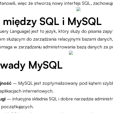
stanowili, więc że stworzą nowy interfejs SQL, zachow
a między SQL i MySQL
ery Language) jest to język, który służy do pisania zap
m służącym do zarządzania relacyjnymi bazami danych,
pomaga w zarządzaniu administrowania bazą danych za 
i wady MySQL
jność
– MySQL jest zoptymalizowany pod kątem szybko
aplikacjach internetowych.
ugi
– intuicyjna składnia SQL i dobre narzędzia administr
 początkujących.