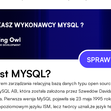
KASZ WYKONAWCY MYSQL ?
SPRAWD
est MYSQL?
tem zarządzania relacyjną bazą danych typu open sourc
SQL AB, która została założona przez Szwedów Davida
a. Pierwsza wersja MySQL pojawiła się 23 maja 1995 r
kopoziomowym języku ISM, lecz twórcy uznali,że język te