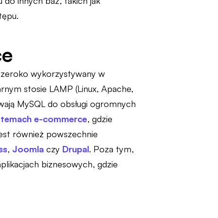
do innych baz, takich jak
tępu.
ce
t szeroko wykorzystywany w
arnym stosie LAMP (Linux, Apache,
żywają MySQL do obsługi ogromnych
stemach e-commerce
, gdzie
jest również powszechnie
ss
,
Joomla
czy
Drupal
. Poza tym,
aplikacjach biznesowych, gdzie