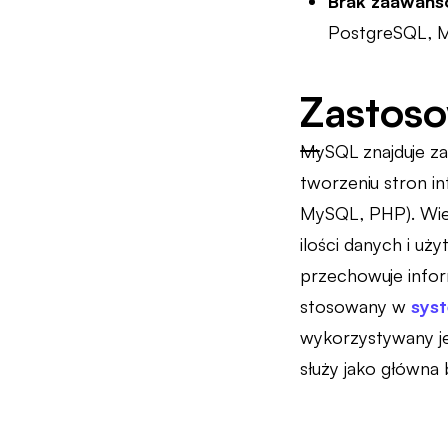
Brak zaawans
PostgreSQL, M
Zastos
MySQL znajduje za
tworzeniu stron i
MySQL, PHP). Wiel
ilości danych i u
przechowuje infor
stosowany w
syst
wykorzystywany jes
służy jako główna