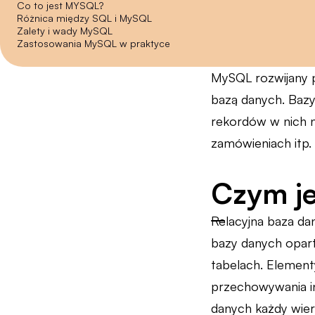
Co to jest MYSQL?
Różnica między SQL i MySQL
Zalety i wady MySQL
Zastosowania MySQL w praktyce
MySQL rozwijany p
bazą danych. Bazy
rekordów w nich ni
zamówieniach itp.
Czym je
Relacyjna baza da
bazy danych opart
tabelach. Element
przechowywania in
danych każdy wier