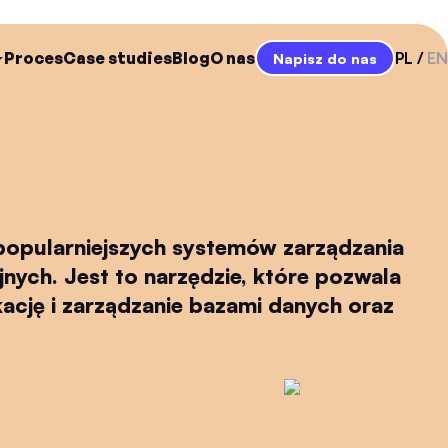
Proces
Case studies
Blog
O nas
PL
EN
Napisz do nas
popularniejszych systemów zarządzania
nych. Jest to narzędzie, które pozwala
ację i zarządzanie bazami danych oraz