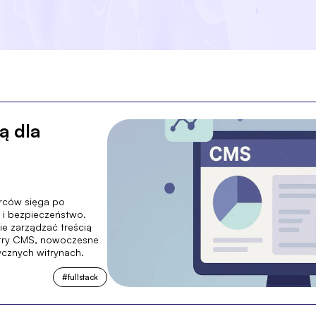
ą dla
órców sięga po
 i bezpieczeństwo.
e zarządzać treścią
stry CMS, nowoczesne
ycznych witrynach.
#
fullstack