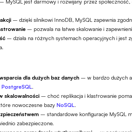
– MySQL jest darmowy i rozwijany przez społeczność,
akcji
– dzięki silnikowi InnoDB, MySQL zapewnia zgodno
lastrowanie
– pozwala na łatwe skalowanie i zapewnieni
ść
– działa na różnych systemach operacyjnych i jest 
a.
wsparcia dla dużych baz danych
– w bardzo dużych a
.
PostgreSQL
.
w skalowalności
– choć replikacja i klastrowanie pomag
ektóre nowoczesne bazy
NoSQL
.
ezpieczeństwem
– standardowe konfiguracje MySQL mogą
iednio zabezpieczone.