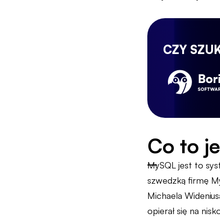
CZY SZU
Co to j
MySQL jest to sys
szwedzką firmę My
Michaela Widenius
opierał się na nis