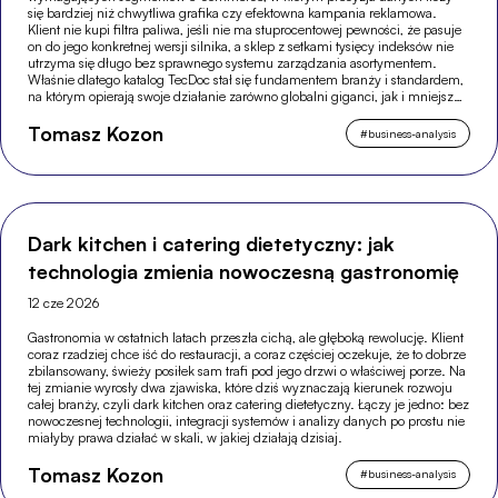
się bardziej niż chwytliwa grafika czy efektowna kampania reklamowa.
Klient nie kupi filtra paliwa, jeśli nie ma stuprocentowej pewności, że pasuje
on do jego konkretnej wersji silnika, a sklep z setkami tysięcy indeksów nie
utrzyma się długo bez sprawnego systemu zarządzania asortymentem.
Właśnie dlatego katalog TecDoc stał się fundamentem branży i standardem,
na którym opierają swoje działanie zarówno globalni giganci, jak i mniejsze,
wyspecjalizowane sklepy.
Tomasz Kozon
#
business-analysis
Dark kitchen i catering dietetyczny: jak
technologia zmienia nowoczesną gastronomię
12 cze 2026
Gastronomia w ostatnich latach przeszła cichą, ale głęboką rewolucję. Klient
coraz rzadziej chce iść do restauracji, a coraz częściej oczekuje, że to dobrze
zbilansowany, świeży posiłek sam trafi pod jego drzwi o właściwej porze. Na
tej zmianie wyrosły dwa zjawiska, które dziś wyznaczają kierunek rozwoju
całej branży, czyli dark kitchen oraz catering dietetyczny. Łączy je jedno: bez
nowoczesnej technologii, integracji systemów i analizy danych po prostu nie
miałyby prawa działać w skali, w jakiej działają dzisiaj.
Tomasz Kozon
#
business-analysis