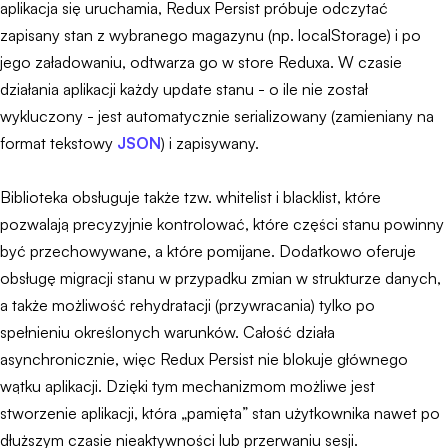
aplikacja się uruchamia, Redux Persist próbuje odczytać
zapisany stan z wybranego magazynu (np. localStorage) i po
jego załadowaniu, odtwarza go w store Reduxa. W czasie
działania aplikacji każdy update stanu - o ile nie został
wykluczony - jest automatycznie serializowany (zamieniany na
format tekstowy
JSON
) i zapisywany.
Biblioteka obsługuje także tzw. whitelist i blacklist, które
pozwalają precyzyjnie kontrolować, które części stanu powinny
być przechowywane, a które pomijane. Dodatkowo oferuje
obsługę migracji stanu w przypadku zmian w strukturze danych,
a także możliwość rehydratacji (przywracania) tylko po
spełnieniu określonych warunków. Całość działa
asynchronicznie, więc Redux Persist nie blokuje głównego
wątku aplikacji. Dzięki tym mechanizmom możliwe jest
stworzenie aplikacji, która „pamięta” stan użytkownika nawet po
dłuższym czasie nieaktywności lub przerwaniu sesji.