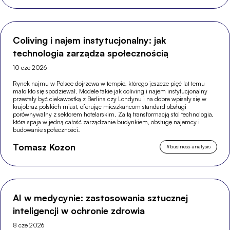
Coliving i najem instytucjonalny: jak
technologia zarządza społecznością
10 cze 2026
Rynek najmu w Polsce dojrzewa w tempie, którego jeszcze pięć lat temu
mało kto się spodziewał. Modele takie jak coliving i najem instytucjonalny
przestały być ciekawostką z Berlina czy Londynu i na dobre wpisały się w
krajobraz polskich miast, oferując mieszkańcom standard obsługi
porównywalny z sektorem hotelarskim. Za tą transformacją stoi technologia,
która spaja w jedną całość zarządzanie budynkiem, obsługę najemcy i
budowanie społeczności.
Tomasz Kozon
#
business-analysis
AI w medycynie: zastosowania sztucznej
inteligencji w ochronie zdrowia
8 cze 2026