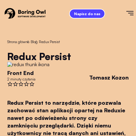
Napisz do nas
Strona główna
/
Blog
/
Redux Persist
Redux Persist
Front End
Tomasz Kozon
2 minuty czytania
Redux Persist to narzędzie, które pozwala
zachować stan aplikacji opartej na Reduxie
nawet po odświeżeniu strony czy
zamknięciu przeglądarki. Dzięki niemu
użytkownicy nie tracą danych ani ustawień,