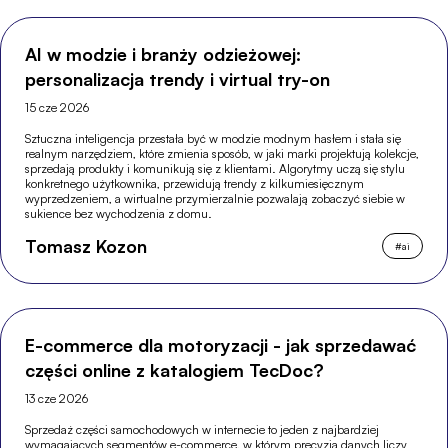
AI w modzie i branży odzieżowej:
personalizacja trendy i virtual try-on
15 cze 2026
Sztuczna inteligencja przestała być w modzie modnym hasłem i stała się
realnym narzędziem, które zmienia sposób, w jaki marki projektują kolekcje,
sprzedają produkty i komunikują się z klientami. Algorytmy uczą się stylu
konkretnego użytkownika, przewidują trendy z kilkumiesięcznym
wyprzedzeniem, a wirtualne przymierzalnie pozwalają zobaczyć siebie w
sukience bez wychodzenia z domu.
Tomasz Kozon
#
ai
E-commerce dla motoryzacji - jak sprzedawać
części online z katalogiem TecDoc?
13 cze 2026
Sprzedaż części samochodowych w internecie to jeden z najbardziej
wymagających segmentów e-commerce, w którym precyzja danych liczy