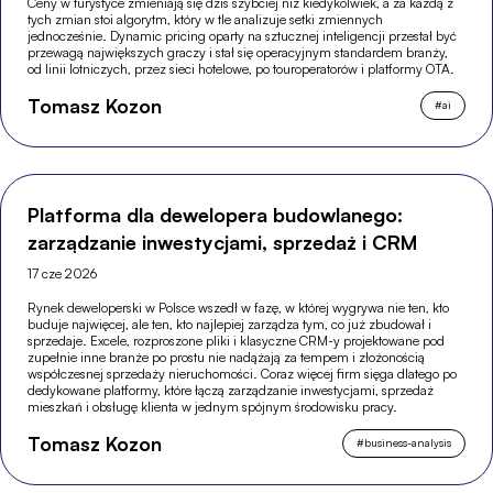
Ceny w turystyce zmieniają się dziś szybciej niż kiedykolwiek, a za każdą z
tych zmian stoi algorytm, który w tle analizuje setki zmiennych
jednocześnie. Dynamic pricing oparty na sztucznej inteligencji przestał być
przewagą największych graczy i stał się operacyjnym standardem branży,
od linii lotniczych, przez sieci hotelowe, po touroperatorów i platformy OTA.
Tomasz Kozon
#
ai
Platforma dla dewelopera budowlanego:
zarządzanie inwestycjami, sprzedaż i CRM
17 cze 2026
Rynek deweloperski w Polsce wszedł w fazę, w której wygrywa nie ten, kto
buduje najwięcej, ale ten, kto najlepiej zarządza tym, co już zbudował i
sprzedaje. Excele, rozproszone pliki i klasyczne CRM-y projektowane pod
zupełnie inne branże po prostu nie nadążają za tempem i złożonością
współczesnej sprzedaży nieruchomości. Coraz więcej firm sięga dlatego po
dedykowane platformy, które łączą zarządzanie inwestycjami, sprzedaż
mieszkań i obsługę klienta w jednym spójnym środowisku pracy.
Tomasz Kozon
#
business-analysis