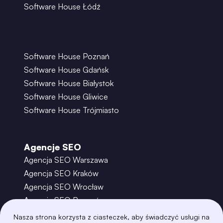
Software House Łódź
Software House Poznań
Software House Gdańsk
Software House Białystok
Software House Gliwice
Software House Trójmiasto
Agencje SEO
Agencja SEO Warszawa
Agencja SEO Kraków
Agencja SEO Wrocław
Agencja SEO Poznań
Agencja SEO Gdańsk
Nasza strona korzysta z ciasteczek, aby świadczyć usługi na