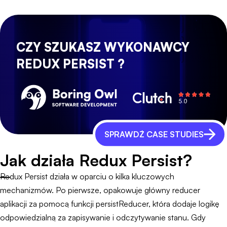
CZY SZUKASZ WYKONAWCY
REDUX PERSIST ?
SPRAWDŹ CASE STUDIES
Jak działa Redux Persist?
Redux Persist działa w oparciu o kilka kluczowych
mechanizmów. Po pierwsze, opakowuje główny reducer
aplikacji za pomocą funkcji persistReducer, która dodaje logikę
odpowiedzialną za zapisywanie i odczytywanie stanu. Gdy