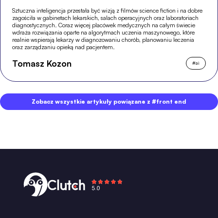
Sztuczna inteligencja przestała być wizją z filmów science fiction i na dobre
zagościła w gabinetach lekarskich, salach operacyjnych oraz laboratoriach
diagnostycznych. Coraz więcej placówek medycznych na całym świecie
wdraża rozwiązania oparte na algorytmach uczenia maszynowego, które
realnie wspierają lekarzy w diagnozowaniu chorób, planowaniu leczenia
oraz zarządzaniu opieką nad pacjentem.
Tomasz Kozon
#
ai
Zobacz wszystkie artykuły powiązane z #front end