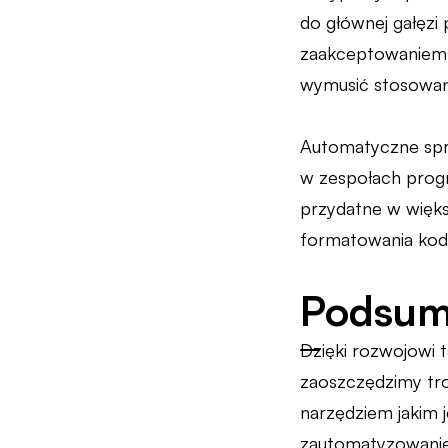
do głównej gałęzi
zaakceptowaniem w
wymusić stosowani
Automatyczne spra
w zespołach progr
przydatne w więks
formatowania kod
Podsum
Dzięki rozwojowi t
zaoszczędzimy tro
narzędziem jakim 
zautomatyzowanie 