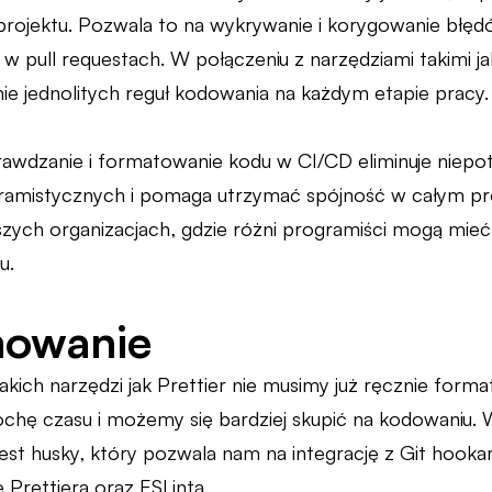
 projektu. Pozwala to na wykrywanie i korygowanie błę
 pull requestach. W połączeniu z narzędziami takimi ja
e jednolitych reguł kodowania na każdym etapie pracy.
wdzanie i formatowanie kodu w CI/CD eliminuje niepot
amistycznych i pomaga utrzymać spójność w całym proj
zych organizacjach, gdzie różni programiści mogą mie
u.
owanie
akich narzędzi jak Prettier nie musimy już ręcznie for
chę czasu i możemy się bardziej skupić na kodowaniu. 
jest husky, który pozwala nam na integrację z Git hook
Prettiera oraz ESLinta.