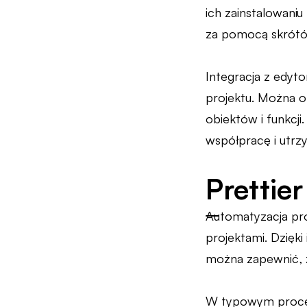
ich zainstalowani
za pomocą skrótó
Integracja z edy
projektu. Można o
obiektów i funkcj
współpracę i utrz
Prettie
Automatyzacja pro
projektami. Dzięki
można zapewnić, ż
W typowym proces