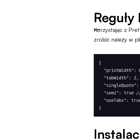
Reguły 
Korzystając z Pret
zrobić należy w pl
{

  "printWidth": 80, // określa długość linii

  "tabWidth": 2, // określa liczbę spacji na poziomie wcięcia

  "singleQuote": true // używa pojedynczych cudzysłowów

  "semi": true // dodaje średnik na końcu linii

  "useTabs": true // wcięcia linii są stosowane za pomocą tabulatorami zamiast spacji

}
Instalac