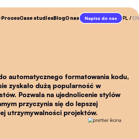
Proces
Case studies
Blog
O nas
PL
EN
Napisz do nas
e do automatycznego formatowania kodu,
sie zyskało dużą popularność w
tów. Pozwala na ujednolicenie stylów
amym przyczynia się do lepszej
szej utrzymywalności projektów.