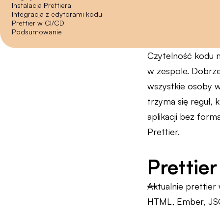
Instalacja Prettiera
Integracja z edytorami kodu
Prettier w CI/CD
Podsumowanie
Czytelność kodu m
w zespole. Dobrze
wszystkie osoby w 
trzyma się reguł, 
aplikacji bez form
Prettier.
Prettier
Aktualnie prettier
HTML, Ember, JS