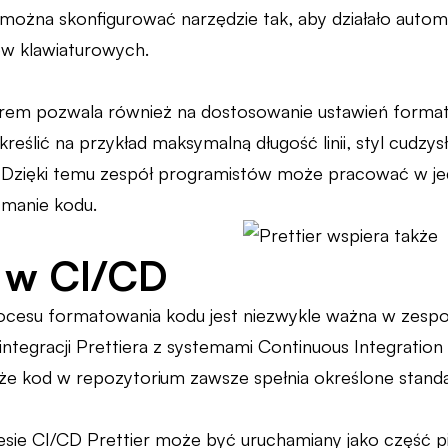
u można skonfigurować narzędzie tak, aby działało auto
w klawiaturowych.
torem pozwala również na dostosowanie ustawień forma
kreślić na przykład maksymalną długość linii, styl cud
i. Dzięki temu zespół programistów może pracować w jed
ymanie kodu.
r w CI/CD
cesu formatowania kodu jest niezwykle ważna w zespo
 integracji Prettiera z systemami Continuous Integratio
e kod w repozytorium zawsze spełnia określone stand
ie CI/CD Prettier może być uruchamiany jako część pi