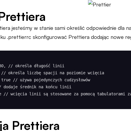
Prettiera
tiera jesteśmy w stanie sami określić odpowiednie dla n
iku .prettierrc skonfigurować Prettiera dodając nowe re
ja Prettiera