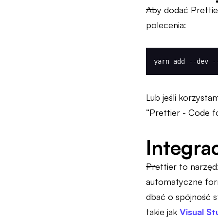
Aby dodać Pretti
polecenia:
yarn add --dev -
Lub jeśli korzyst
“Prettier - Code f
Integra
Prettier to narzę
automatyczne form
dbać o spójność st
takie jak
Visual S