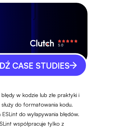
Ź CASE STUDIES
błędy w kodzie lub złe praktyki i
r służy do formatowania kodu.
 ESLint do wyłapywania błędów.
Lint współpracuje tylko z