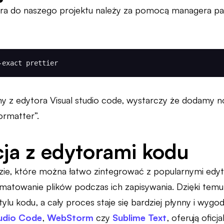
era do naszego projektu należy za pomocą managera pa
-exact prettier
amy z edytora Visual studio code, wystarczy że dodamy 
ormatter”.
cja z edytorami kodu
dzie, które można łatwo zintegrować z popularnymi edy
atowanie plików podczas ich zapisywania. Dzięki temu
ylu kodu, a cały proces staje się bardziej płynny i wygo
tudio Code
,
WebStorm
czy
Sublime Text
, oferują oficj