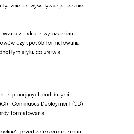
matycznie lub wywoływać je ręcznie
towania zgodnie z wymaganiami
zysłowów czy sposób formatowania
nolitym stylu, co ułatwia
łach pracujących nad dużymi
n (CI) i Continuous Deployment (CD)
ardy formatowania.
peline'u przed wdrożeniem zmian