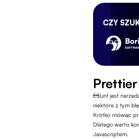
CZY SZU
Prettier
ESLint jest narzęd
niektóre z tym bł
Krótko mówiąc pre
Dlatego warto kor
Javascriptem.