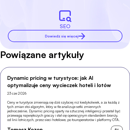
SEO
Dowiedz się więcej
Powiązane artykuły
Dynamic pricing w turystyce: jak AI
optymalizuje ceny wycieczek hoteli i lotów
23 cze 2026
Ceny w turystyce zmieniają się dziś szybciej niż kiedykolwiek, a za każdą z
tych zmian stoi algorytm, który w tle analizuje setki zmiennych
jednocześnie. Dynamic pricing oparty na sztucznej inteligencji przestał być
przewagą największych graczy i stał się operacyjnym standardem branży,
od linii lotniczych, przez sieci hotelowe, po touroperatorów i platformy OTA.
Tomasz Kozon
#
ai