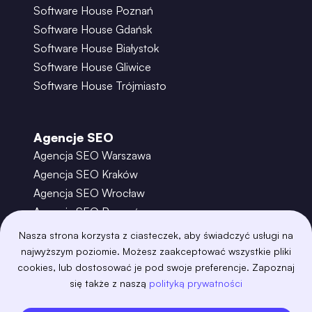
Software House Poznań
Software House Gdańsk
Software House Białystok
Software House Gliwice
Software House Trójmiasto
Agencje SEO
Agencja SEO Warszawa
Agencja SEO Kraków
Agencja SEO Wrocław
Agencja SEO Poznań
Agencja SEO Gdańsk
Nasza strona korzysta z ciasteczek, aby świadczyć usługi na
Agencja SEO Toruń
najwyższym poziomie. Możesz zaakceptować wszystkie pliki
cookies, lub dostosować je pod swoje preferencje. Zapoznaj
się także z naszą
polityką prywatności
©
2026
– Boring Owl – Software House Warszawa
adobexd
algolia
amazon-s3
android