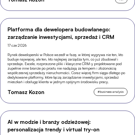
Platforma dla dewelopera budowlanego:
zarządzanie inwestycjami, sprzedaż i CRM
17 cze 2026
Rynek deweloperski w Polsce wszedł w fazę, w której wygrywa nie ten, kto
buduje najwięcej, ale ten, kto najlepiej zarządza tym, co już zbudował i
sprzedaje. Excele, rozproszone pliki i klasyczne CRM-y projektowane pod
zupełnie inne branże po prostu nie nadążają za tempem i złożonością
współczesnej sprzedaży nieruchomości. Coraz więcej firm sięga dlatego po
dedykowane platformy, które łączą zarządzanie inwestycjami, sprzedaż
mieszkań i obsługę klienta w jednym spójnym środowisku pracy.
Tomasz Kozon
#
business-analysis
AI w modzie i branży odzieżowej:
personalizacja trendy i virtual try-on