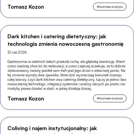
wyspecjalizowane sklepy.
Tomasz Kozon
#
business-analysis
Dark kitchen i catering dietetyczny: jak
technologia zmienia nowoczesną gastronomię
12 cze 2026
Gastronomia w ostatnich latach przeszła cichą, ale głęboką rewolucję. Klient
coraz rzadziej chce iść do restauracji, a coraz częściej oczekuje, że to dobrze
zbilansowany, świeży posiłek sam trafi pod jego drzwi o właściwej porze. Na
tej zmianie wyrosły dwa zjawiska, które dziś wyznaczają kierunek rozwoju
całej branży, czyli dark kitchen oraz catering dietetyczny. Łączy je jedno: bez
nowoczesnej technologii, integracji systemów i analizy danych po prostu nie
miałyby prawa działać w skali, w jakiej działają dzisiaj.
Tomasz Kozon
#
business-analysis
Coliving i najem instytucjonalny: jak