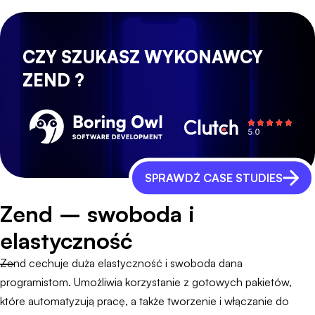
CZY SZUKASZ WYKONAWCY
ZEND ?
SPRAWDŹ CASE STUDIES
Zend – swoboda i
elastyczność
Zend cechuje duża elastyczność i swoboda dana
programistom. Umożliwia korzystanie z gotowych pakietów,
które automatyzują pracę, a także tworzenie i włączanie do