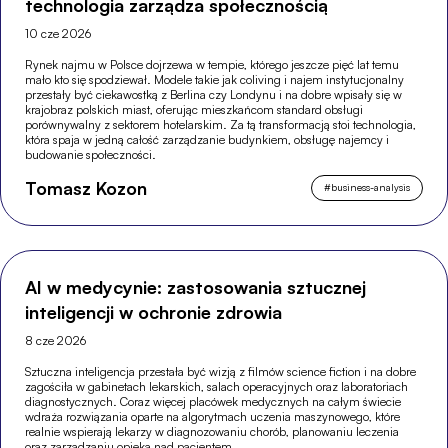
technologia zarządza społecznością
10 cze 2026
Rynek najmu w Polsce dojrzewa w tempie, którego jeszcze pięć lat temu
mało kto się spodziewał. Modele takie jak coliving i najem instytucjonalny
przestały być ciekawostką z Berlina czy Londynu i na dobre wpisały się w
krajobraz polskich miast, oferując mieszkańcom standard obsługi
porównywalny z sektorem hotelarskim. Za tą transformacją stoi technologia,
która spaja w jedną całość zarządzanie budynkiem, obsługę najemcy i
budowanie społeczności.
Tomasz Kozon
#
business-analysis
AI w medycynie: zastosowania sztucznej
inteligencji w ochronie zdrowia
8 cze 2026
Sztuczna inteligencja przestała być wizją z filmów science fiction i na dobre
zagościła w gabinetach lekarskich, salach operacyjnych oraz laboratoriach
diagnostycznych. Coraz więcej placówek medycznych na całym świecie
wdraża rozwiązania oparte na algorytmach uczenia maszynowego, które
realnie wspierają lekarzy w diagnozowaniu chorób, planowaniu leczenia
oraz zarządzaniu opieką nad pacjentem.