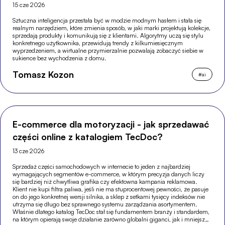
15 cze 2026
Sztuczna inteligencja przestała być w modzie modnym hasłem i stała się
realnym narzędziem, które zmienia sposób, w jaki marki projektują kolekcje,
sprzedają produkty i komunikują się z klientami. Algorytmy uczą się stylu
konkretnego użytkownika, przewidują trendy z kilkumiesięcznym
wyprzedzeniem, a wirtualne przymierzalnie pozwalają zobaczyć siebie w
sukience bez wychodzenia z domu.
Tomasz Kozon
#
ai
E-commerce dla motoryzacji - jak sprzedawać
części online z katalogiem TecDoc?
13 cze 2026
Sprzedaż części samochodowych w internecie to jeden z najbardziej
wymagających segmentów e-commerce, w którym precyzja danych liczy
się bardziej niż chwytliwa grafika czy efektowna kampania reklamowa.
Klient nie kupi filtra paliwa, jeśli nie ma stuprocentowej pewności, że pasuje
on do jego konkretnej wersji silnika, a sklep z setkami tysięcy indeksów nie
utrzyma się długo bez sprawnego systemu zarządzania asortymentem.
Właśnie dlatego katalog TecDoc stał się fundamentem branży i standardem,
na którym opierają swoje działanie zarówno globalni giganci, jak i mniejsze,