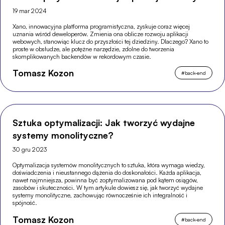
19 mar 2024
Xano, innowacyjna platforma programistyczna, zyskuje coraz więcej
uznania wśród deweloperów. Zmienia ona oblicze rozwoju aplikacji
webowych, stanowiąc klucz do przyszłości tej dziedziny. Dlaczego? Xano to
proste w obsłudze, ale potężne narzędzie, zdolne do tworzenia
skomplikowanych backendów w rekordowym czasie.
Tomasz Kozon
#
back-end
Sztuka optymalizacji: Jak tworzyć wydajne
systemy monolityczne?
30 gru 2023
Optymalizacja systemów monolitycznych to sztuka, która wymaga wiedzy,
doświadczenia i nieustannego dążenia do doskonałości. Każda aplikacja,
nawet najmniejsza, powinna być zoptymalizowana pod kątem osiągów,
zasobów i skuteczności. W tym artykule dowiesz się, jak tworzyć wydajne
systemy monolityczne, zachowując równocześnie ich integralność i
spójność.
Tomasz Kozon
#
back-end