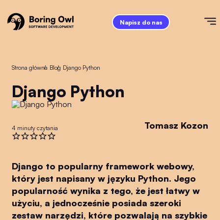
Napisz do nas
Strona główna
/
Blog
/
Django Python
Django Python
Tomasz Kozon
4 minuty czytania
Django to popularny framework webowy,
który jest napisany w języku Python. Jego
popularność wynika z tego, że jest łatwy w
użyciu, a jednocześnie posiada szeroki
zestaw narzędzi, które pozwalają na szybkie