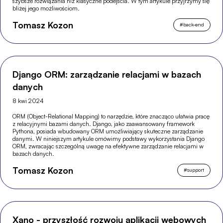
szybsze rozwiązania niż klasyczne podejścia. W tym artykule przyjrzymy się
bliżej jego możliwościom.
Tomasz Kozon
#
back-end
Django ORM: zarządzanie relacjami w bazach
danych
8 kwi 2024
ORM (Object-Relational Mapping) to narzędzie, które znacząco ułatwia pracę
z relacyjnymi bazami danych. Django, jako zaawansowany framework
Pythona, posiada wbudowany ORM umożliwiający skuteczne zarządzanie
danymi. W niniejszym artykule omówimy podstawy wykorzystania Django
ORM, zwracając szczególną uwagę na efektywne zarządzanie relacjami w
bazach danych.
Tomasz Kozon
#
support
Xano - przyszłość rozwoju aplikacji webowych