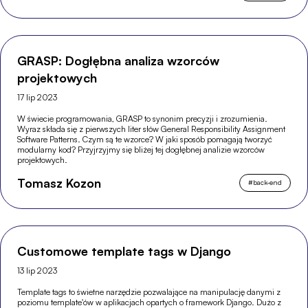
GRASP: Dogłębna analiza wzorców
projektowych
17 lip 2023
W świecie programowania, GRASP to synonim precyzji i zrozumienia.
Wyraz składa się z pierwszych liter słów General Responsibility Assignment
Software Patterns. Czym są te wzorce? W jaki sposób pomagają tworzyć
modularny kod? Przyjrzyjmy się bliżej tej dogłębnej analizie wzorców
projektowych.
Tomasz Kozon
#
back-end
Customowe template tags w Django
13 lip 2023
Template tags to świetne narzędzie pozwalające na manipulację danymi z
poziomu template'ów w aplikacjach opartych o framework Django. Dużo z