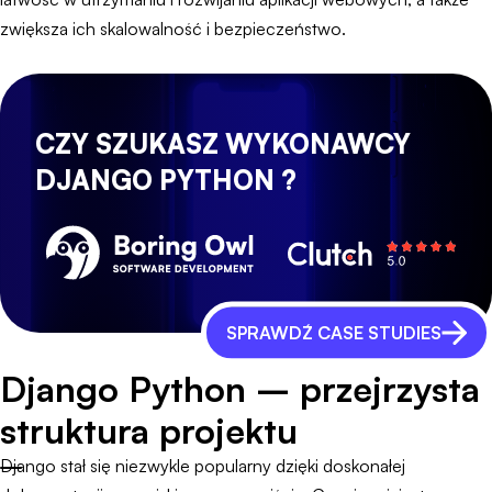
zwiększa ich skalowalność i bezpieczeństwo.
CZY SZUKASZ WYKONAWCY
DJANGO PYTHON ?
SPRAWDŹ CASE STUDIES
Django Python – przejrzysta
struktura projektu
Django stał się niezwykle popularny dzięki doskonałej