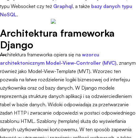
typu Websocket czy też
Graphql
, a także
bazy danych typu
NoSQL
.
Architektura frameworka
Django
Architektura frameworka opiera się na
wzorcu
architektonicznym Model-View-Controller (MVC)
, znanym
również jako Model-View-Template (MVT). Wzorzec ten
pozwala na łatwe rozdzielenie logiki biznesowej od interfejsu
użytkownika oraz od bazy danych. W Django modele
reprezentują strukturę danych aplikacji i są odzwierciedleniem
tabel w bazie danych. Widoki odpowiadają za przetwarzanie
żądań HTTP i zwracanie odpowiedzi w postaci odpowiedniego
szablonu HTML. Szablony (template) służą do wyświetlania
danych użytkownikowi końcowemu. W ten sposób zapewnia
łatwość w utrzymaniu i rozwijaniu aplikacji webowych, a także