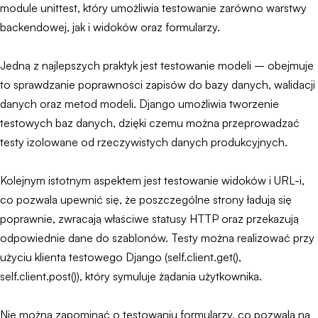
module unittest, który umożliwia testowanie zarówno warstwy
backendowej, jak i widoków oraz formularzy.
Jedną z najlepszych praktyk jest testowanie modeli – obejmuje
to sprawdzanie poprawności zapisów do bazy danych, walidacji
danych oraz metod modeli. Django umożliwia tworzenie
testowych baz danych, dzięki czemu można przeprowadzać
testy izolowane od rzeczywistych danych produkcyjnych.
Kolejnym istotnym aspektem jest testowanie widoków i URL-i,
co pozwala upewnić się, że poszczególne strony ładują się
poprawnie, zwracają właściwe statusy HTTP oraz przekazują
odpowiednie dane do szablonów. Testy można realizować przy
użyciu klienta testowego Django (self.client.get(),
self.client.post()), który symuluje żądania użytkownika.
Nie można zapominać o testowaniu formularzy, co pozwala na