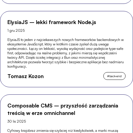
ElysiaJS – lekki framework Node.js
1 gru 2025
ElysiaJS to jeden z najciekawszych nowych frameworków backendowych w
ekosystemie JavaScript, który w krótkim czasie zyskał dużą uwagę
społeczności. Łączy on lekkość, wysoką wydajność oraz podejście type-safe
first, odpowiadając na realne problemy, z jakimi mierzą się współcześni
twórcy API. Dzięki ścisłej integracji z Bun oraz minimalistycznej
architekturze pozwala tworzyć szybkie i bezpieczne aplikacje bez nadmiaru
konfiguracji.
Tomasz Kozon
#
back-end
Composable CMS – przyszłość zarządzania
treścią w erze omnichannel
30 lis 2025
Cyfrowy krajobraz zmienia się szybciej niż kiedykolwiek, a marki muszą