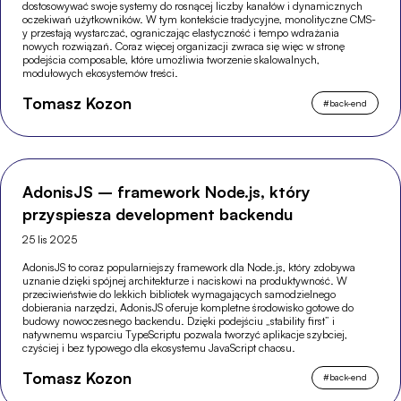
dostosowywać swoje systemy do rosnącej liczby kanałów i dynamicznych
oczekiwań użytkowników. W tym kontekście tradycyjne, monolityczne CMS-
y przestają wystarczać, ograniczając elastyczność i tempo wdrażania
nowych rozwiązań. Coraz więcej organizacji zwraca się więc w stronę
podejścia composable, które umożliwia tworzenie skalowalnych,
modułowych ekosystemów treści.
Tomasz Kozon
#
back-end
AdonisJS – framework Node.js, który
przyspiesza development backendu
25 lis 2025
AdonisJS to coraz popularniejszy framework dla Node.js, który zdobywa
uznanie dzięki spójnej architekturze i naciskowi na produktywność. W
przeciwieństwie do lekkich bibliotek wymagających samodzielnego
dobierania narzędzi, AdonisJS oferuje kompletne środowisko gotowe do
budowy nowoczesnego backendu. Dzięki podejściu „stability first” i
natywnemu wsparciu TypeScriptu pozwala tworzyć aplikacje szybciej,
czyściej i bez typowego dla ekosystemu JavaScript chaosu.
Tomasz Kozon
#
back-end