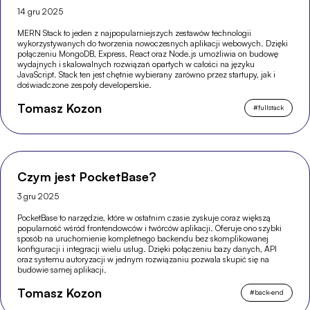
14 gru 2025
MERN Stack to jeden z najpopularniejszych zestawów technologii
wykorzystywanych do tworzenia nowoczesnych aplikacji webowych. Dzięki
połączeniu MongoDB, Express, React oraz Node.js umożliwia on budowę
wydajnych i skalowalnych rozwiązań opartych w całości na języku
JavaScript. Stack ten jest chętnie wybierany zarówno przez startupy, jak i
doświadczone zespoły developerskie.
Tomasz Kozon
#
fullstack
Czym jest PocketBase?
3 gru 2025
PocketBase to narzędzie, które w ostatnim czasie zyskuje coraz większą
popularność wśród frontendowców i twórców aplikacji. Oferuje ono szybki
sposób na uruchomienie kompletnego backendu bez skomplikowanej
konfiguracji i integracji wielu usług. Dzięki połączeniu bazy danych, API
oraz systemu autoryzacji w jednym rozwiązaniu pozwala skupić się na
budowie samej aplikacji.
Tomasz Kozon
#
back-end