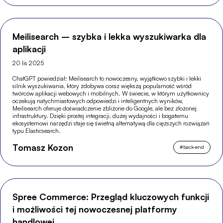
Meilisearch – szybka i lekka wyszukiwarka dla
aplikacji
20 lis 2025
ChatGPT powiedział: Meilisearch to nowoczesny, wyjątkowo szybki i lekki
silnik wyszukiwania, który zdobywa coraz większą popularność wśród
twórców aplikacji webowych i mobilnych. W świecie, w którym użytkownicy
oczekują natychmiastowych odpowiedzi i inteligentnych wyników,
Meilisearch oferuje doświadczenie zbliżone do Google, ale bez złożonej
infrastruktury. Dzięki prostej integracji, dużej wydajności i bogatemu
ekosystemowi narzędzi staje się świetną alternatywą dla cięższych rozwiązań
typu Elasticsearch.
Tomasz Kozon
#
back-end
Spree Commerce: Przegląd kluczowych funkcji
i możliwości tej nowoczesnej platformy
handlowej