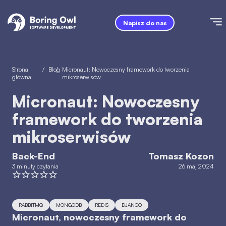
Napisz do nas
Strona
/
Blog
/
Micronaut: Nowoczesny framework do tworzenia
główna
mikroserwisów
Micronaut: Nowoczesny
framework do tworzenia
mikroserwisów
Back-End
Tomasz Kozon
3 minuty czytania
26 maj 2024
RABBITMQ
MONGODB
REDIS
DJANGO
Micronaut, nowoczesny framework do