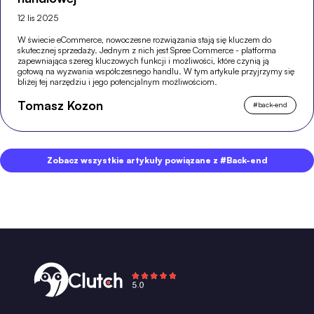
12 lis 2025
W świecie eCommerce, nowoczesne rozwiązania stają się kluczem do
skutecznej sprzedaży. Jednym z nich jest Spree Commerce - platforma
zapewniająca szereg kluczowych funkcji i możliwości, które czynią ją
gotową na wyzwania współczesnego handlu. W tym artykule przyjrzymy się
bliżej tej narzędziu i jego potencjalnym możliwościom.
Tomasz Kozon
#
back-end
Zobacz wszystkie artykuły powiązane z #Back-end