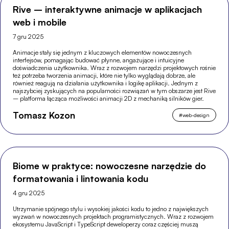
Rive – interaktywne animacje w aplikacjach
web i mobile
7 gru 2025
Animacje stały się jednym z kluczowych elementów nowoczesnych
interfejsów, pomagając budować płynne, angażujące i intuicyjne
doświadczenia użytkownika. Wraz z rozwojem narzędzi projektowych rośnie
też potrzeba tworzenia animacji, które nie tylko wyglądają dobrze, ale
również reagują na działania użytkownika i logikę aplikacji. Jednym z
najszybciej zyskujących na popularności rozwiązań w tym obszarze jest Rive
– platforma łącząca możliwości animacji 2D z mechaniką silników gier.
Tomasz Kozon
#
web-design
Biome w praktyce: nowoczesne narzędzie do
formatowania i lintowania kodu
4 gru 2025
Utrzymanie spójnego stylu i wysokiej jakości kodu to jedno z największych
wyzwań w nowoczesnych projektach programistycznych. Wraz z rozwojem
ekosystemu JavaScript i TypeScript deweloperzy coraz częściej muszą