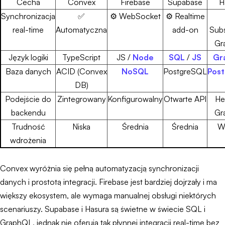
Cecha
Convex
Firebase
Supabase
H
Synchronizacja
✅
⚙️ WebSocket
⚙️ Realtime
real-time
Automatyczna
add-on
Subs
Gr
Język logiki
TypeScript
JS /
Node
SQL
/
JS
Gr
Baza danych
ACID (Convex
NoSQL
PostgreSQL
Pos
DB)
Podejście do
Zintegrowany
Konfigurowalny
Otwarte API
He
backendu
Gr
Trudność
Niska
Średnia
Średnia
W
wdrożenia
Convex wyróżnia się pełną automatyzacją synchronizacji
danych i prostotą integracji. Firebase jest bardziej dojrzały i ma
większy ekosystem, ale wymaga manualnej obsługi niektórych
scenariuszy. Supabase i Hasura są świetne w świecie SQL i
GraphQL, jednak nie oferują tak płynnej integracji real-time bez