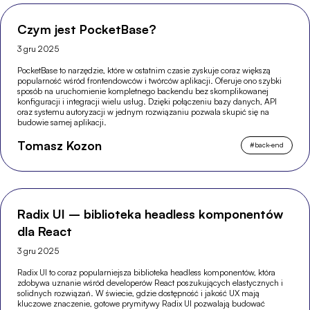
Czym jest PocketBase?
3 gru 2025
PocketBase to narzędzie, które w ostatnim czasie zyskuje coraz większą
popularność wśród frontendowców i twórców aplikacji. Oferuje ono szybki
sposób na uruchomienie kompletnego backendu bez skomplikowanej
konfiguracji i integracji wielu usług. Dzięki połączeniu bazy danych, API
oraz systemu autoryzacji w jednym rozwiązaniu pozwala skupić się na
budowie samej aplikacji.
Tomasz Kozon
#
back-end
Radix UI – biblioteka headless komponentów
dla React
3 gru 2025
Radix UI to coraz popularniejsza biblioteka headless komponentów, która
zdobywa uznanie wśród developerów React poszukujących elastycznych i
solidnych rozwiązań. W świecie, gdzie dostępność i jakość UX mają
kluczowe znaczenie, gotowe prymitywy Radix UI pozwalają budować