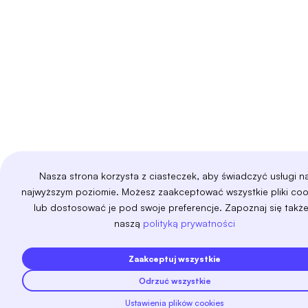
struts
styled-components
supabase
svelte
swagger
swift
symfony
tailwind-css
tensorflow
terraform
threejs
twig
typescript
vercel
vue-js
webflow
webpack
websocket
woocommerce
wordpress
yarn
yii
zend
zeplin
zustand
Nasza strona korzysta z ciasteczek, aby świadczyć usługi n
najwyższym poziomie. Możesz zaakceptować wszystkie pliki coo
lub dostosować je pod swoje preferencje. Zapoznaj się także
naszą
polityką prywatności
Zaakceptuj wszystkie
Odrzuć wszystkie
Ustawienia plików cookies