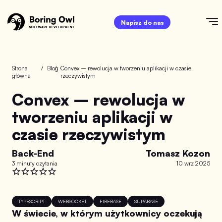
Napisz do nas
Strona
/
Blog
/
Convex – rewolucja w tworzeniu aplikacji w czasie
główna
rzeczywistym
Convex – rewolucja w
tworzeniu aplikacji w
czasie rzeczywistym
Back-End
Tomasz Kozon
3 minuty czytania
10 wrz 2025
TYPESCRIPT
WEBSOCKET
FIREBASE
SUPABASE
W świecie, w którym użytkownicy oczekują