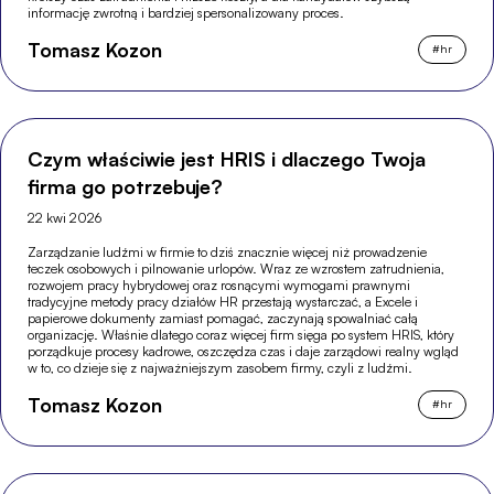
informację zwrotną i bardziej spersonalizowany proces.
Tomasz Kozon
#
hr
Czym właściwie jest HRIS i dlaczego Twoja
firma go potrzebuje?
22 kwi 2026
Zarządzanie ludźmi w firmie to dziś znacznie więcej niż prowadzenie
teczek osobowych i pilnowanie urlopów. Wraz ze wzrostem zatrudnienia,
rozwojem pracy hybrydowej oraz rosnącymi wymogami prawnymi
tradycyjne metody pracy działów HR przestają wystarczać, a Excele i
papierowe dokumenty zamiast pomagać, zaczynają spowalniać całą
organizację. Właśnie dlatego coraz więcej firm sięga po system HRIS, który
porządkuje procesy kadrowe, oszczędza czas i daje zarządowi realny wgląd
w to, co dzieje się z najważniejszym zasobem firmy, czyli z ludźmi.
Tomasz Kozon
#
hr