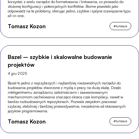
korzystać z wielu narzędzi do formatowania i lintowania, co prowadzi do
złożonej konfiguracji i potencjalnych konfliktów. Biome powstało jako
odpowiedź na te problemy, oferując jedno, szybkie i spójne rozwiązanie typu
all-in-one.
Tomasz Kozon
#
fullstack
Bazel – szybkie i skalowalne budowanie
projektów
4 gru 2025
Bazel to jedno z najszybszych i najbardziej niezawodnych narzędzi do
budowania projektów, stworzone z myślą o pracy na dużą skalę. Dzięki
inteligentnemu zarządzaniu zależnościami i zaawansowanym
mechanizmom cache’owania znacząco skraca czas kompilacji, nawet w
bardzo rozbudowanych repozytoriach. Pozwala zespołom pracować
szybciej, stabilniej i bardziej przewidywalnie, niezależnie od stosowanych
języków programowania.
Tomasz Kozon
#
fullstack