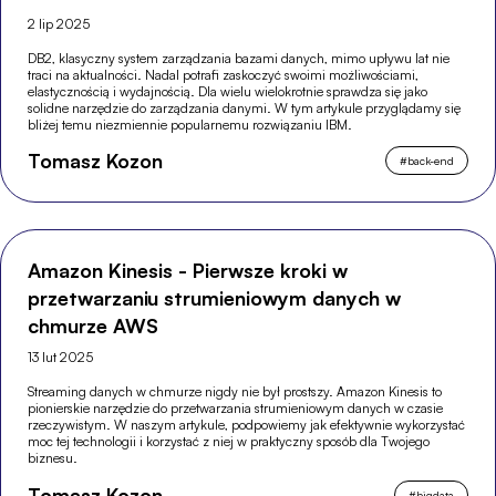
2 lip 2025
DB2, klasyczny system zarządzania bazami danych, mimo upływu lat nie
traci na aktualności. Nadal potrafi zaskoczyć swoimi możliwościami,
elastycznością i wydajnością. Dla wielu wielokrotnie sprawdza się jako
solidne narzędzie do zarządzania danymi. W tym artykule przyglądamy się
bliżej temu niezmiennie popularnemu rozwiązaniu IBM.
Tomasz Kozon
#
back-end
Amazon Kinesis - Pierwsze kroki w
przetwarzaniu strumieniowym danych w
chmurze AWS
13 lut 2025
Streaming danych w chmurze nigdy nie był prostszy. Amazon Kinesis to
pionierskie narzędzie do przetwarzania strumieniowym danych w czasie
rzeczywistym. W naszym artykule, podpowiemy jak efektywnie wykorzystać
moc tej technologii i korzystać z niej w praktyczny sposób dla Twojego
biznesu.
Tomasz Kozon
#
bigdata