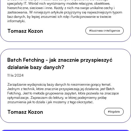
specjalisty IT. Wśród nich wyróżniamy modele relacyjne, obiektowe,
hierarchiczne, sieciowe i inne. Każdy z nich ma swoje unikalne cechy i
zastosowania. W niniejszym artykule przyjrzymy się najważniejszym typom
baz danych, by lepiej zrozumieć ich rolę i funkcjonowanie w świecie
informatyki.
Tomasz Kozon
#
business-intelligence
Batch Fetching - jak znacznie przyspieszyć
działanie bazy danych?
11 lis 2024
Zarządzanie wydajnością bazy danych to niezmiennie gorący temat.
Jednym z technik, które znacznie przyspieszają jej działanie, jest Batch
Fetching. Jest to metoda grupowania zapytań, która pozwala na znaczące
optymalizacje. Zapraszam do lektury, w której podejmiemy próbę
zrozumienia jak to działa i jak możemy z tego skorzystać.
Tomasz Kozon
#
bigdata