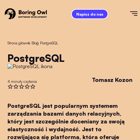
Napisz do nas
Strona główna
/
Blog
/
PostgreSQL
PostgreSQL
Tomasz Kozon
4 minuty czytania
PostgreSQL jest popularnym systemem
zarządzania bazami danych relacyjnych,
który jest szczególnie doceniany za swoją
elastyczność i wydajność. Jest to
rozwijająca się platforma, która oferuje