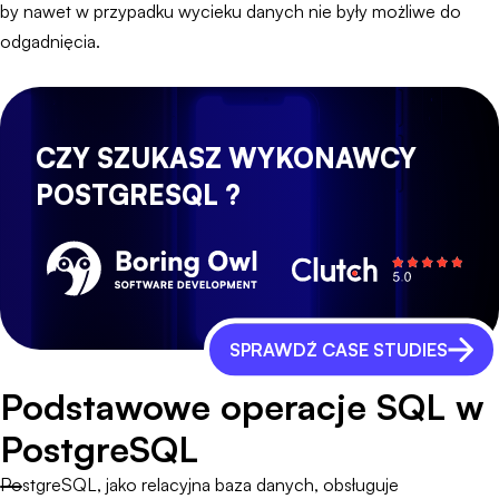
by nawet w przypadku wycieku danych nie były możliwe do
odgadnięcia.
CZY SZUKASZ WYKONAWCY
POSTGRESQL ?
SPRAWDŹ CASE STUDIES
Podstawowe operacje SQL w
PostgreSQL
PostgreSQL, jako relacyjna baza danych, obsługuje