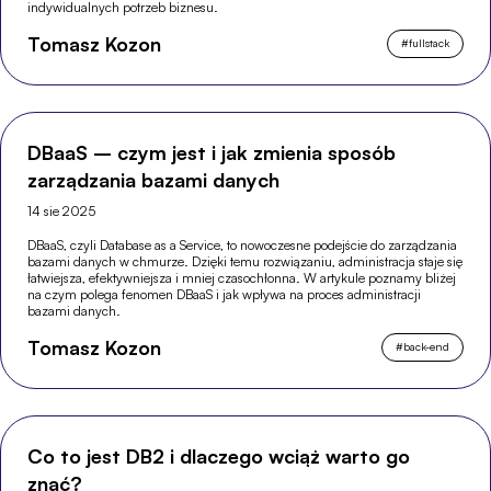
indywidualnych potrzeb biznesu.
Tomasz Kozon
#
fullstack
DBaaS – czym jest i jak zmienia sposób
zarządzania bazami danych
14 sie 2025
DBaaS, czyli Database as a Service, to nowoczesne podejście do zarządzania
bazami danych w chmurze. Dzięki temu rozwiązaniu, administracja staje się
łatwiejsza, efektywniejsza i mniej czasochłonna. W artykule poznamy bliżej
na czym polega fenomen DBaaS i jak wpływa na proces administracji
bazami danych.
Tomasz Kozon
#
back-end
Co to jest DB2 i dlaczego wciąż warto go
znać?