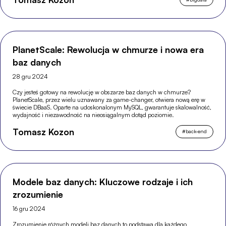
PlanetScale: Rewolucja w chmurze i nowa era
baz danych
28 gru 2024
Czy jesteś gotowy na rewolucję w obszarze baz danych w chmurze?
PlanetScale, przez wielu uznawany za game-changer, otwiera nową erę w
świecie DBaaS. Oparte na udoskonalonym MySQL, gwarantuje skalowalność,
wydajność i niezawodność na nieosiągalnym dotąd poziomie.
Tomasz Kozon
#
back-end
Modele baz danych: Kluczowe rodzaje i ich
zrozumienie
16 gru 2024
Zrozumienie różnych modeli baz danych to podstawa dla każdego