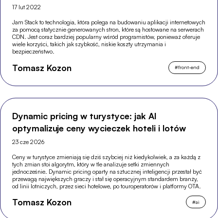
17 lut 2022
Jam Stack to technologia, która polega na budowaniu aplikacji internetowych
za pomocą statycznie generowanych stron, które są hostowane na serwerach
CDN. Jest coraz bardziej popularny wśród programistów, ponieważ oferuje
wiele korzyści, takich jak szybkość, niskie koszty utrzymania i
bezpieczeństwo.
Tomasz Kozon
#
front-end
Dynamic pricing w turystyce: jak AI
optymalizuje ceny wycieczek hoteli i lotów
23 cze 2026
Ceny w turystyce zmieniają się dziś szybciej niż kiedykolwiek, a za każdą z
tych zmian stoi algorytm, który w tle analizuje setki zmiennych
jednocześnie. Dynamic pricing oparty na sztucznej inteligencji przestał być
przewagą największych graczy i stał się operacyjnym standardem branży,
od linii lotniczych, przez sieci hotelowe, po touroperatorów i platformy OTA.
Tomasz Kozon
#
ai