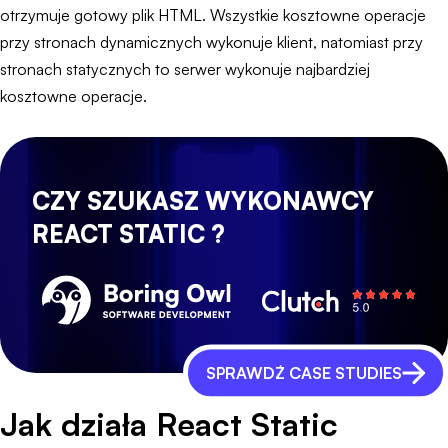
otrzymuje gotowy plik HTML. Wszystkie kosztowne operacje
przy stronach dynamicznych wykonuje klient, natomiast przy
stronach statycznych to serwer wykonuje najbardziej
kosztowne operacje.
CZY SZUKASZ WYKONAWCY
REACT STATIC ?
SPRAWDŹ CASE STUDIES
Jak działa React Static