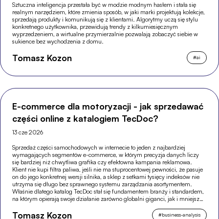
Sztuczna inteligencja przestała być w modzie modnym hasłem i stała się
realnym narzędziem, które zmienia sposób, w jaki marki projektują kolekcje,
sprzedają produkty i komunikują się z klientami. Algorytmy uczą się stylu
konkretnego użytkownika, przewidują trendy z kilkumiesięcznym
wyprzedzeniem, a wirtualne przymierzalnie pozwalają zobaczyć siebie w
sukience bez wychodzenia z domu.
Tomasz Kozon
#
ai
E-commerce dla motoryzacji - jak sprzedawać
części online z katalogiem TecDoc?
13 cze 2026
Sprzedaż części samochodowych w internecie to jeden z najbardziej
wymagających segmentów e-commerce, w którym precyzja danych liczy
się bardziej niż chwytliwa grafika czy efektowna kampania reklamowa.
Klient nie kupi filtra paliwa, jeśli nie ma stuprocentowej pewności, że pasuje
on do jego konkretnej wersji silnika, a sklep z setkami tysięcy indeksów nie
utrzyma się długo bez sprawnego systemu zarządzania asortymentem.
Właśnie dlatego katalog TecDoc stał się fundamentem branży i standardem,
na którym opierają swoje działanie zarówno globalni giganci, jak i mniejsze,
wyspecjalizowane sklepy.
Tomasz Kozon
#
business-analysis