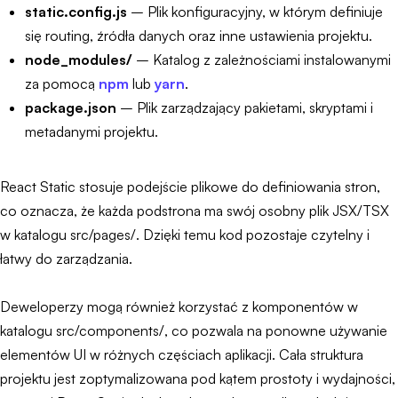
static.config.js
– Plik konfiguracyjny, w którym definiuje
się routing, źródła danych oraz inne ustawienia projektu.
node_modules/
– Katalog z zależnościami instalowanymi
za pomocą
npm
lub
yarn
.
package.json
– Plik zarządzający pakietami, skryptami i
metadanymi projektu.
React Static stosuje podejście plikowe do definiowania stron,
co oznacza, że każda podstrona ma swój osobny plik JSX/TSX
w katalogu src/pages/. Dzięki temu kod pozostaje czytelny i
łatwy do zarządzania.
Deweloperzy mogą również korzystać z komponentów w
katalogu src/components/, co pozwala na ponowne używanie
elementów UI w różnych częściach aplikacji. Cała struktura
projektu jest zoptymalizowana pod kątem prostoty i wydajności,