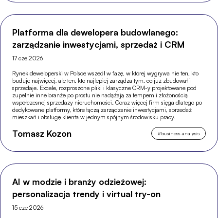
Platforma dla dewelopera budowlanego:
zarządzanie inwestycjami, sprzedaż i CRM
17 cze 2026
Rynek deweloperski w Polsce wszedł w fazę, w której wygrywa nie ten, kto
buduje najwięcej, ale ten, kto najlepiej zarządza tym, co już zbudował i
sprzedaje. Excele, rozproszone pliki i klasyczne CRM-y projektowane pod
zupełnie inne branże po prostu nie nadążają za tempem i złożonością
współczesnej sprzedaży nieruchomości. Coraz więcej firm sięga dlatego po
dedykowane platformy, które łączą zarządzanie inwestycjami, sprzedaż
mieszkań i obsługę klienta w jednym spójnym środowisku pracy.
Tomasz Kozon
#
business-analysis
AI w modzie i branży odzieżowej:
personalizacja trendy i virtual try-on
15 cze 2026