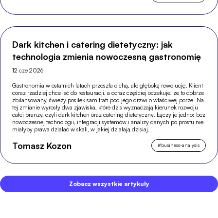
Dark kitchen i catering dietetyczny: jak
technologia zmienia nowoczesną gastronomię
12 cze 2026
Gastronomia w ostatnich latach przeszła cichą, ale głęboką rewolucję. Klient
coraz rzadziej chce iść do restauracji, a coraz częściej oczekuje, że to dobrze
zbilansowany, świeży posiłek sam trafi pod jego drzwi o właściwej porze. Na
tej zmianie wyrosły dwa zjawiska, które dziś wyznaczają kierunek rozwoju
całej branży, czyli dark kitchen oraz catering dietetyczny. Łączy je jedno: bez
nowoczesnej technologii, integracji systemów i analizy danych po prostu nie
miałyby prawa działać w skali, w jakiej działają dzisiaj.
Tomasz Kozon
#
business-analysis
Zobacz wszystkie artykuły