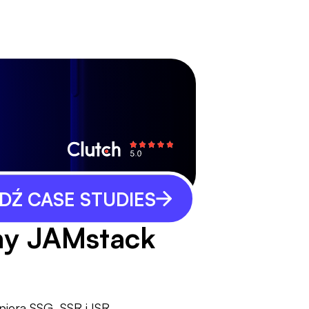
Ź CASE STUDIES
ny JAMstack
iera SSG, SSR i ISR