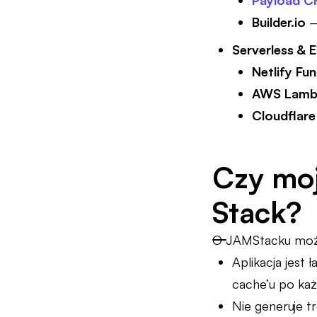
Payload 
Builder.io
–
Serverless &
Netlify Fu
AWS Lamb
Cloudflar
Czy moj
Stack?
O JAMStacku moż
Aplikacja jes
cache’u po każ
Nie generuje 