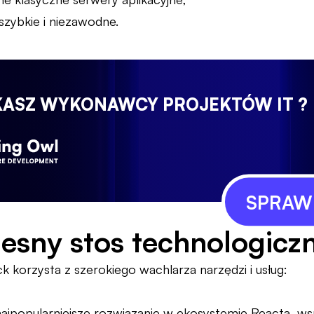
 szybkie i niezawodne.
KASZ WYKONAWCY PROJEKTÓW IT ?
SPRAWD
sny stos technologicz
k korzysta z szerokiego wachlarza narzędzi i usług:
ajpopularniejsze rozwiązanie w ekosystemie Reacta, wsp