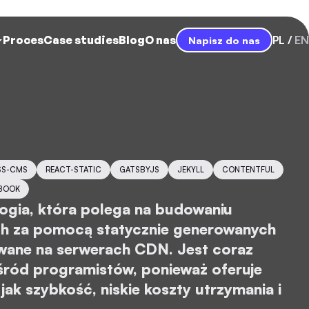
Proces
Case studies
Blog
O nas
PL
EN
Napisz do nas
SS-CMS
REACT-STATIC
GATSBYJS
JEKYLL
CONTENTFUL
BOOK
ogia, która polega na budowaniu
ych za pomocą statycznie generowanych
owane na serwerach CDN. Jest coraz
śród programistów, ponieważ oferuje
 jak szybkość, niskie koszty utrzymania i