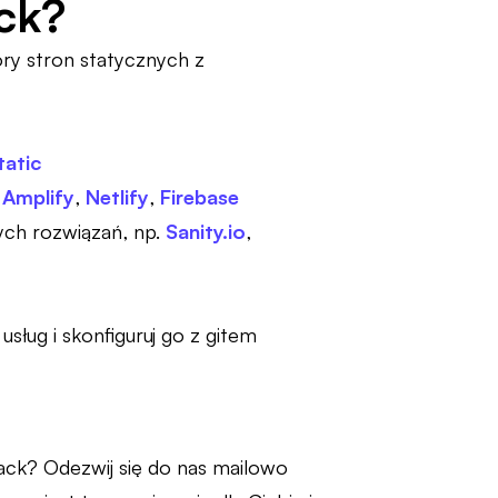
ck?
ory stron statycznych z
tatic
Amplify
,
Netlify
,
Firebase
ych rozwiązań, np.
Sanity.io
,
sług i skonfiguruj go z gitem
ack? Odezwij się do nas mailowo