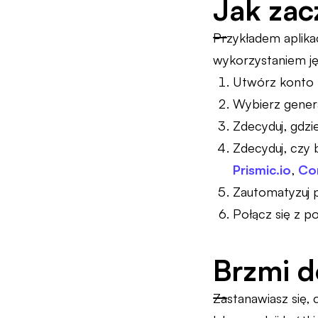
Jak zac
Przykładem aplikac
wykorzystaniem j
Utwórz konto 
Wybierz gener
Zdecyduj, gdzi
Zdecyduj, czy
Prismic.io
,
Co
Zautomatyzuj p
Połącz się z p
Brzmi d
Zastanawiasz się,