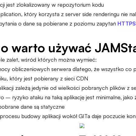
acji jest zlokalizowany w repozytorium kodu
plication, który korzysta z server side renderingu nie n
ytania o dane są pobierane z poziomu zapytań
HTTPS
go warto używać JAMSt
le zalet, wśród których można wymieć:
mocy obliczeniowych serwera dlatego, że wszystko co p
iku, który jest pobierany z sieci CDN
plikacji zależą jedynie od wielkości pobranych plików z 
 – ryzyko ataku na taką aplikację jest minimalne, jako ż
 pobrane dane są statyczne
procesu budowy aplikacji wokół GITa daje poczucie kontr