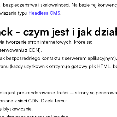
a, bezpieczeństwa i skalowalności. Na bazie tej konwencj
wiązania typu
Headless CMS
.
k - czym jest i jak dzia
a tworzenie stron internetowych, które są:
i serwowaniu z CDN),
rak bezpośredniego kontaktu z serwerem aplikacyjnym),
waniu (każdy użytkownik otrzymuje gotowy plik HTML, 
ka jest pre-renderowanie treści – strony są generowa
ępniane z sieci CDN. Dzięki temu:
ię błyskawicznie,
ne klasyczne serwery aplikacyjne,