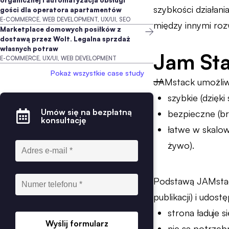
organicznej i automatyzacja obsługi
szybkości działani
gości dla operatora apartamentów
E-COMMERCE, WEB DEVELOPMENT, UX/UI, SEO
między innymi roz
Marketplace domowych posiłków z
dostawą przez Wolt. Legalna sprzdaż
własnych potraw
Jam Stac
E-COMMERCE, UX/UI, WEB DEVELOPMENT
Pokaż wszystkie case study
JAMstack umożliwi
szybkie (dzięk
Umów się na bezpłatną
bezpieczne (b
konsultację
łatwe w skalo
żywo).
Podstawą JAMstac
publikacji) i udost
strona ładuje s
Wyślij formularz
nie są potrzeb