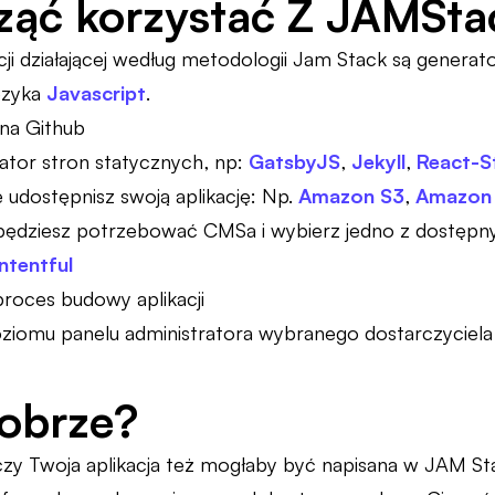
ząć korzystać Z JAMSta
ji działającej według metodologii Jam Stack są generat
ęzyka
Javascript
.
na Github
ator stron statycznych, np:
GatsbyJS
,
Jekyll
,
React-S
e udostępnisz swoją aplikację: Np.
Amazon S3
,
Amazon 
 będziesz potrzebować CMSa i wybierz jedno z dostępn
ntentful
roces budowy aplikacji
oziomu panelu administratora wybranego dostarczyciela u
obrze?
 czy Twoja aplikacja też mogłaby być napisana w JAM St