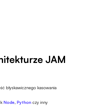
chitekturze JAM
ość błyskawicznego kasowania
ak
Node
,
Python
czy inny