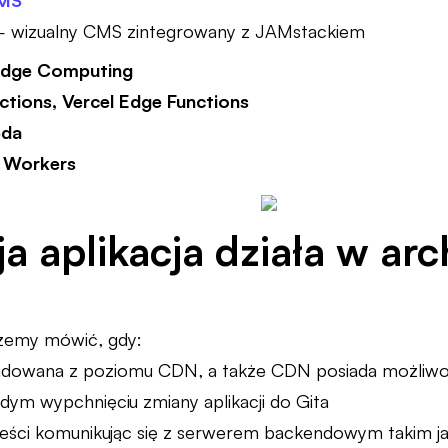
CMS
 wizualny CMS zintegrowany z JAMstackiem
 Edge Computing
nctions, Vercel Edge Functions
da
e Workers
a aplikacja działa w ar
emy mówić, gdy:
t ładowana z poziomu CDN, a także CDN posiada możliw
dym wypchnięciu zmiany aplikacji do Gita
treści komunikując się z serwerem backendowym takim j