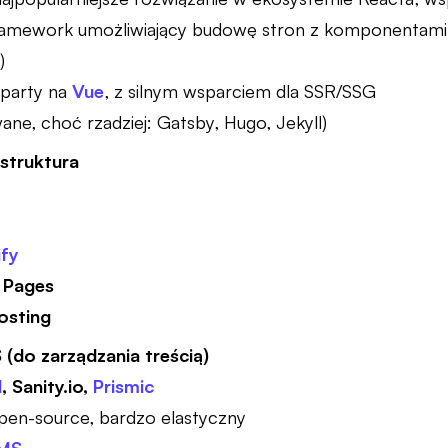
amework umożliwiający budowę stron z komponentami
)
party na
Vue
, z silnym wsparciem dla SSR/SSG
ane, choć rzadziej: Gatsby, Hugo, Jekyll)
astruktura
fy
 Pages
osting
(do zarządzania treścią)
l
, Sanity.io,
Prismic
en-source, bardzo elastyczny