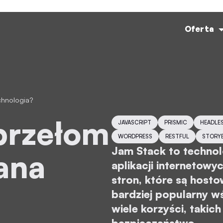
Oferta
chnologia?
JAVASCRIPT
PRISMIC
HEADLE
WORDPRESS
RESTFUL
STORY
Jam Stack to technol
ana
aplikacji internetow
stron, które są host
bardziej popularny w
wiele korzyści, takich
bezpieczeństwo.