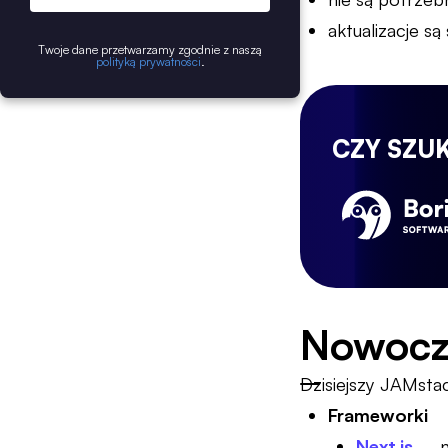
aktualizacje są
Twoje dane przetwarzamy zgodnie z naszą
polityką prywatności
.
CZY SZU
Nowocze
Dzisiejszy JAMstac
Frameworki
Next.js
– n