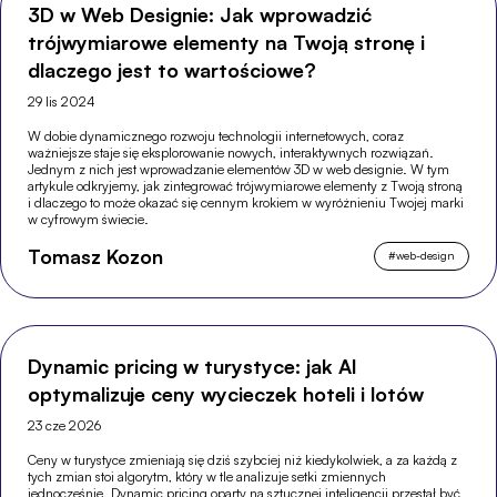
3D w Web Designie: Jak wprowadzić
trójwymiarowe elementy na Twoją stronę i
dlaczego jest to wartościowe?
29 lis 2024
W dobie dynamicznego rozwoju technologii internetowych, coraz
ważniejsze staje się eksplorowanie nowych, interaktywnych rozwiązań.
Jednym z nich jest wprowadzanie elementów 3D w web designie. W tym
artykule odkryjemy, jak zintegrować trójwymiarowe elementy z Twoją stroną
i dlaczego to może okazać się cennym krokiem w wyróżnieniu Twojej marki
w cyfrowym świecie.
Tomasz Kozon
#
web-design
Dynamic pricing w turystyce: jak AI
optymalizuje ceny wycieczek hoteli i lotów
23 cze 2026
Ceny w turystyce zmieniają się dziś szybciej niż kiedykolwiek, a za każdą z
tych zmian stoi algorytm, który w tle analizuje setki zmiennych
jednocześnie. Dynamic pricing oparty na sztucznej inteligencji przestał być