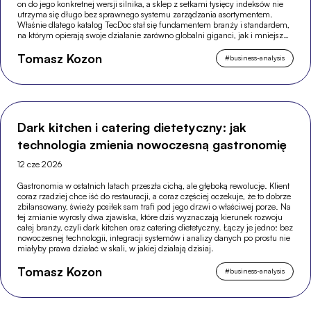
on do jego konkretnej wersji silnika, a sklep z setkami tysięcy indeksów nie
utrzyma się długo bez sprawnego systemu zarządzania asortymentem.
Właśnie dlatego katalog TecDoc stał się fundamentem branży i standardem,
na którym opierają swoje działanie zarówno globalni giganci, jak i mniejsze,
wyspecjalizowane sklepy.
Tomasz Kozon
#
business-analysis
Dark kitchen i catering dietetyczny: jak
technologia zmienia nowoczesną gastronomię
12 cze 2026
Gastronomia w ostatnich latach przeszła cichą, ale głęboką rewolucję. Klient
coraz rzadziej chce iść do restauracji, a coraz częściej oczekuje, że to dobrze
zbilansowany, świeży posiłek sam trafi pod jego drzwi o właściwej porze. Na
tej zmianie wyrosły dwa zjawiska, które dziś wyznaczają kierunek rozwoju
całej branży, czyli dark kitchen oraz catering dietetyczny. Łączy je jedno: bez
nowoczesnej technologii, integracji systemów i analizy danych po prostu nie
miałyby prawa działać w skali, w jakiej działają dzisiaj.
Tomasz Kozon
#
business-analysis