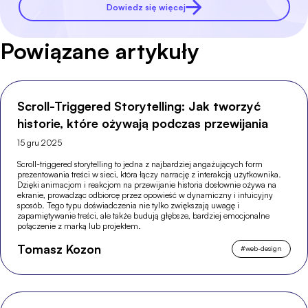
Dowiedz się więcej
Powiązane artykuły
Scroll-Triggered Storytelling: Jak tworzyć
historie, które ożywają podczas przewijania
15 gru 2025
Scroll-triggered storytelling to jedna z najbardziej angażujących form
prezentowania treści w sieci, która łączy narrację z interakcją użytkownika.
Dzięki animacjom i reakcjom na przewijanie historia dosłownie ożywa na
ekranie, prowadząc odbiorcę przez opowieść w dynamiczny i intuicyjny
sposób. Tego typu doświadczenia nie tylko zwiększają uwagę i
zapamiętywanie treści, ale także budują głębsze, bardziej emocjonalne
połączenie z marką lub projektem.
Tomasz Kozon
#
web-design