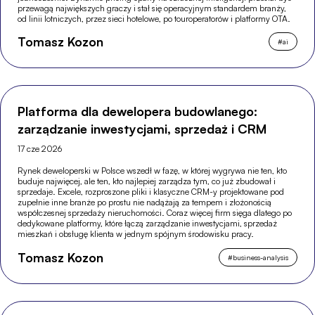
przewagą największych graczy i stał się operacyjnym standardem branży,
od linii lotniczych, przez sieci hotelowe, po touroperatorów i platformy OTA.
Tomasz Kozon
#
ai
Platforma dla dewelopera budowlanego:
zarządzanie inwestycjami, sprzedaż i CRM
17 cze 2026
Rynek deweloperski w Polsce wszedł w fazę, w której wygrywa nie ten, kto
buduje najwięcej, ale ten, kto najlepiej zarządza tym, co już zbudował i
sprzedaje. Excele, rozproszone pliki i klasyczne CRM-y projektowane pod
zupełnie inne branże po prostu nie nadążają za tempem i złożonością
współczesnej sprzedaży nieruchomości. Coraz więcej firm sięga dlatego po
dedykowane platformy, które łączą zarządzanie inwestycjami, sprzedaż
mieszkań i obsługę klienta w jednym spójnym środowisku pracy.
Tomasz Kozon
#
business-analysis