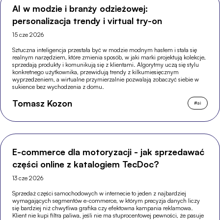
AI w modzie i branży odzieżowej:
personalizacja trendy i virtual try-on
15 cze 2026
Sztuczna inteligencja przestała być w modzie modnym hasłem i stała się
realnym narzędziem, które zmienia sposób, w jaki marki projektują kolekcje,
sprzedają produkty i komunikują się z klientami. Algorytmy uczą się stylu
konkretnego użytkownika, przewidują trendy z kilkumiesięcznym
wyprzedzeniem, a wirtualne przymierzalnie pozwalają zobaczyć siebie w
sukience bez wychodzenia z domu.
Tomasz Kozon
#
ai
E-commerce dla motoryzacji - jak sprzedawać
części online z katalogiem TecDoc?
13 cze 2026
Sprzedaż części samochodowych w internecie to jeden z najbardziej
wymagających segmentów e-commerce, w którym precyzja danych liczy
się bardziej niż chwytliwa grafika czy efektowna kampania reklamowa.
Klient nie kupi filtra paliwa, jeśli nie ma stuprocentowej pewności, że pasuje