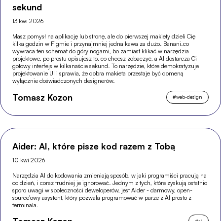
sekund
13 kwi 2026
Masz pomysł na aplikację lub stronę, ale do pierwszej makiety dzieli Cię
kilka godzin w Figmie i przynajmniej jedna kawa za dużo. Banani.co
wywraca ten schemat do góry nogami, bo zamiast klikać w narzędzia
projektowe, po prostu opisujesz to, co chcesz zobaczyć, a AI dostarcza Ci
gotowy interfejs w kilkanaście sekund. To narzędzie, które demokratyzuje
projektowanie UI i sprawia, że dobra makieta przestaje być domeną
wyłącznie doświadczonych designerów.
Tomasz Kozon
#
web-design
Aider: AI, które pisze kod razem z Tobą
10 kwi 2026
Narzędzia AI do kodowania zmieniają sposób, w jaki programiści pracują na
co dzień, i coraz trudniej je ignorować. Jednym z tych, które zyskują ostatnio
sporo uwagi w społeczności deweloperów, jest Aider - darmowy, open-
source'owy asystent, który pozwala programować w parze z AI prosto z
terminala.
#
ai