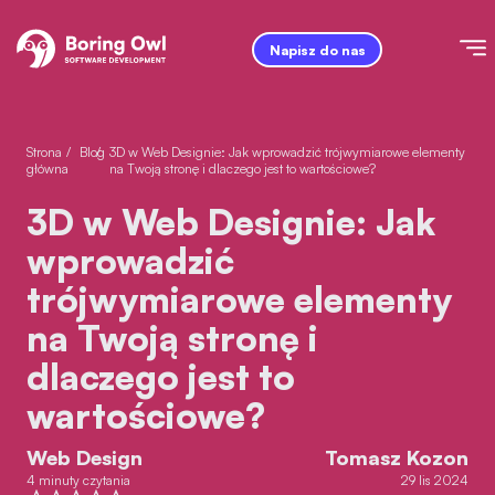
Napisz do nas
Strona
/
Blog
/
3D w Web Designie: Jak wprowadzić trójwymiarowe elementy
główna
na Twoją stronę i dlaczego jest to wartościowe?
3D w Web Designie: Jak
wprowadzić
trójwymiarowe elementy
na Twoją stronę i
dlaczego jest to
wartościowe?
Web Design
Tomasz Kozon
4 minuty czytania
29 lis 2024