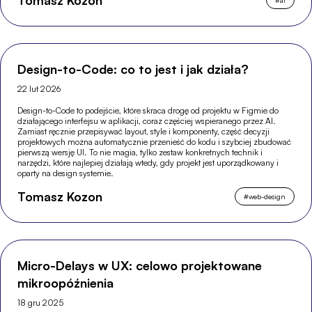
Tomasz Kozon
Design-to-Code: co to jest i jak działa?
22 lut 2026
Design-to-Code to podejście, które skraca drogę od projektu w Figmie do
działającego interfejsu w aplikacji, coraz częściej wspieranego przez AI.
Zamiast ręcznie przepisywać layout, style i komponenty, część decyzji
projektowych można automatycznie przenieść do kodu i szybciej zbudować
pierwszą wersję UI. To nie magia, tylko zestaw konkretnych technik i
narzędzi, które najlepiej działają wtedy, gdy projekt jest uporządkowany i
oparty na design systemie.
Tomasz Kozon
#
web-design
Micro-Delays w UX: celowo projektowane
mikroopóźnienia
18 gru 2025