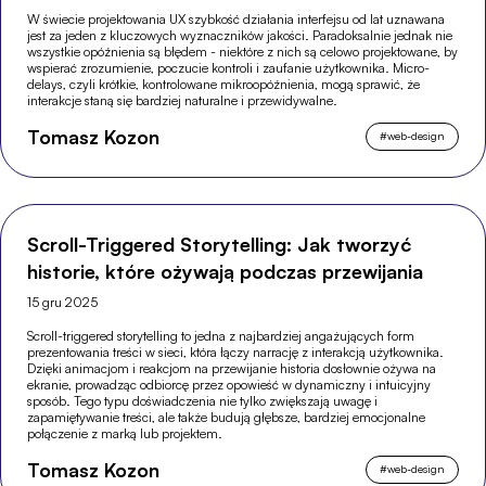
W świecie projektowania UX szybkość działania interfejsu od lat uznawana
jest za jeden z kluczowych wyznaczników jakości. Paradoksalnie jednak nie
wszystkie opóźnienia są błędem - niektóre z nich są celowo projektowane, by
wspierać zrozumienie, poczucie kontroli i zaufanie użytkownika. Micro-
delays, czyli krótkie, kontrolowane mikroopóźnienia, mogą sprawić, że
interakcje staną się bardziej naturalne i przewidywalne.
Tomasz Kozon
#
web-design
Scroll-Triggered Storytelling: Jak tworzyć
historie, które ożywają podczas przewijania
15 gru 2025
Scroll-triggered storytelling to jedna z najbardziej angażujących form
prezentowania treści w sieci, która łączy narrację z interakcją użytkownika.
Dzięki animacjom i reakcjom na przewijanie historia dosłownie ożywa na
ekranie, prowadząc odbiorcę przez opowieść w dynamiczny i intuicyjny
sposób. Tego typu doświadczenia nie tylko zwiększają uwagę i
zapamiętywanie treści, ale także budują głębsze, bardziej emocjonalne
połączenie z marką lub projektem.
Tomasz Kozon
#
web-design