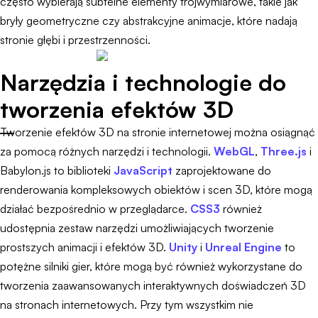
często wybierają subtelne elementy trójwymiarowe, takie jak
bryły geometryczne czy abstrakcyjne animacje, które nadają
stronie głębi i przestrzenności.
Narzędzia i technologie do
tworzenia efektów 3D
Tworzenie efektów 3D na stronie internetowej można osiągnąć
za pomocą różnych narzędzi i technologii.
WebGL
,
Three.js
i
Babylon.js to biblioteki
JavaScript
zaprojektowane do
renderowania kompleksowych obiektów i scen 3D, które mogą
działać bezpośrednio w przeglądarce.
CSS3
również
udostępnia zestaw narzędzi umożliwiających tworzenie
prostszych animacji i efektów 3D.
Unity
i
Unreal Engine
to
potężne silniki gier, które mogą być również wykorzystane do
tworzenia zaawansowanych interaktywnych doświadczeń 3D
na stronach internetowych. Przy tym wszystkim nie