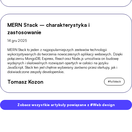
MERN Stack – charakterystyka i
zastosowanie
14 gru 2025
MERN Stack to jeden z najpopularniejszych zestawów technologii
wykorzystywanych do tworzenia nowoczesnych aplikacji webowych. Dzięki
połączeniu MongoDB, Express, React oraz Node.js umożliwia on budowę
wydajnych i skalowalnych rozwiązań opartych w całości na języku
JavaScript. Stack ten jest chętnie wybierany zarówno przez startupy, jak i
doświadczone zespoły developerskie.
Tomasz Kozon
#
fullstack
Zobacz wszystkie artykuły powiązane z #Web design