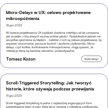
Micro-Delays w UX: celowo projektowane
mikroopóźnienia
18 gru 2025
W świecie projektowania UX szybkość działania interfejsu od lat uznawana
jest za jeden z kluczowych wyznaczników jakości. Paradoksalnie jednak nie
wszystkie opóźnienia są błędem - niektóre z nich są celowo projektowane, by
wspierać zrozumienie, poczucie kontroli i zaufanie użytkownika. Micro-
delays, czyli krótkie, kontrolowane mikroopóźnienia, mogą sprawić, że
interakcje staną się bardziej naturalne i przewidywalne.
Tomasz Kozon
#
web-design
Scroll-Triggered Storytelling: Jak tworzyć
historie, które ożywają podczas przewijania
15 gru 2025
Scroll-triggered storytelling to jedna z najbardziej angażujących form
prezentowania treści w sieci, która łączy narrację z interakcją użytkownika.