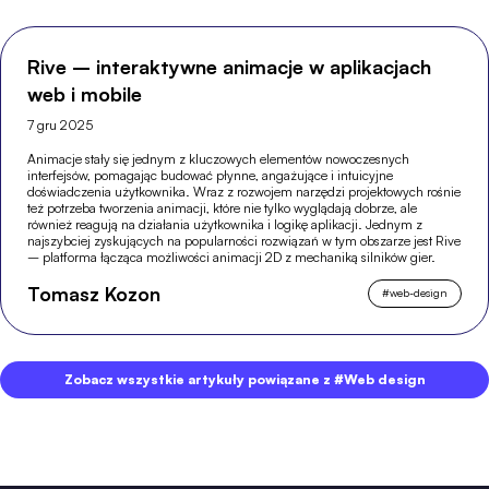
Rive – interaktywne animacje w aplikacjach
web i mobile
7 gru 2025
Animacje stały się jednym z kluczowych elementów nowoczesnych
interfejsów, pomagając budować płynne, angażujące i intuicyjne
doświadczenia użytkownika. Wraz z rozwojem narzędzi projektowych rośnie
też potrzeba tworzenia animacji, które nie tylko wyglądają dobrze, ale
również reagują na działania użytkownika i logikę aplikacji. Jednym z
najszybciej zyskujących na popularności rozwiązań w tym obszarze jest Rive
– platforma łącząca możliwości animacji 2D z mechaniką silników gier.
Tomasz Kozon
#
web-design
Zobacz wszystkie artykuły powiązane z #Web design