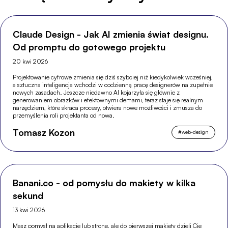
Claude Design - Jak AI zmienia świat designu.
Od promptu do gotowego projektu
20 kwi 2026
Projektowanie cyfrowe zmienia się dziś szybciej niż kiedykolwiek wcześniej,
a sztuczna inteligencja wchodzi w codzienną pracę designerów na zupełnie
nowych zasadach. Jeszcze niedawno AI kojarzyła się głównie z
generowaniem obrazków i efektownymi demami, teraz staje się realnym
narzędziem, które skraca procesy, otwiera nowe możliwości i zmusza do
przemyślenia roli projektanta od nowa.
Tomasz Kozon
#
web-design
Banani.co - od pomysłu do makiety w kilka
sekund
13 kwi 2026
Masz pomysł na aplikację lub stronę, ale do pierwszej makiety dzieli Cię