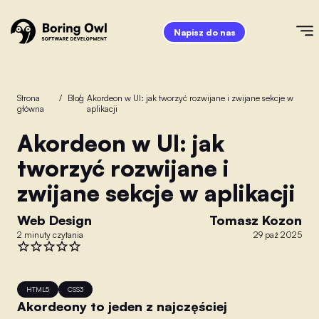
Napisz do nas
Strona
/
Blog
/
Akordeon w UI: jak tworzyć rozwijane i zwijane sekcje w
główna
aplikacji
Akordeon w UI: jak
tworzyć rozwijane i
zwijane sekcje w aplikacji
Web Design
Tomasz Kozon
2 minuty czytania
29 paź 2025
HTML5
CSS3
Akordeony to jeden z najczęściej