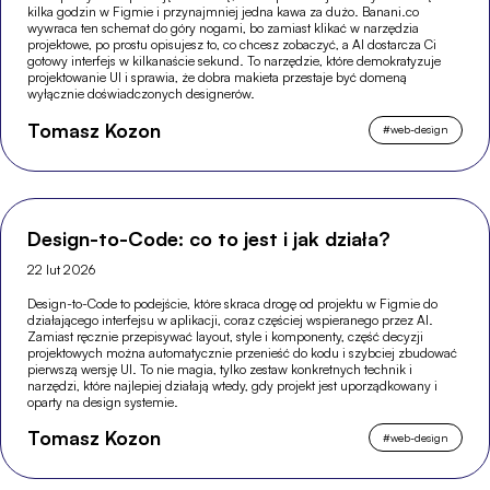
kilka godzin w Figmie i przynajmniej jedna kawa za dużo. Banani.co
wywraca ten schemat do góry nogami, bo zamiast klikać w narzędzia
projektowe, po prostu opisujesz to, co chcesz zobaczyć, a AI dostarcza Ci
gotowy interfejs w kilkanaście sekund. To narzędzie, które demokratyzuje
projektowanie UI i sprawia, że dobra makieta przestaje być domeną
wyłącznie doświadczonych designerów.
Tomasz Kozon
#
web-design
Design-to-Code: co to jest i jak działa?
22 lut 2026
Design-to-Code to podejście, które skraca drogę od projektu w Figmie do
działającego interfejsu w aplikacji, coraz częściej wspieranego przez AI.
Zamiast ręcznie przepisywać layout, style i komponenty, część decyzji
projektowych można automatycznie przenieść do kodu i szybciej zbudować
pierwszą wersję UI. To nie magia, tylko zestaw konkretnych technik i
narzędzi, które najlepiej działają wtedy, gdy projekt jest uporządkowany i
oparty na design systemie.
Tomasz Kozon
#
web-design