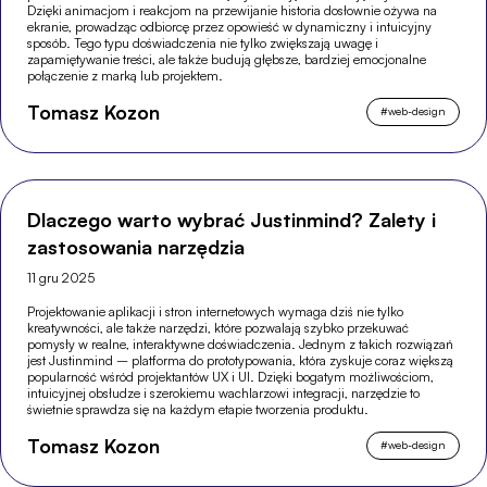
Dzięki animacjom i reakcjom na przewijanie historia dosłownie ożywa na
ekranie, prowadząc odbiorcę przez opowieść w dynamiczny i intuicyjny
sposób. Tego typu doświadczenia nie tylko zwiększają uwagę i
zapamiętywanie treści, ale także budują głębsze, bardziej emocjonalne
połączenie z marką lub projektem.
Tomasz Kozon
#
web-design
Dlaczego warto wybrać Justinmind? Zalety i
zastosowania narzędzia
11 gru 2025
Projektowanie aplikacji i stron internetowych wymaga dziś nie tylko
kreatywności, ale także narzędzi, które pozwalają szybko przekuwać
pomysły w realne, interaktywne doświadczenia. Jednym z takich rozwiązań
jest Justinmind – platforma do prototypowania, która zyskuje coraz większą
popularność wśród projektantów UX i UI. Dzięki bogatym możliwościom,
intuicyjnej obsłudze i szerokiemu wachlarzowi integracji, narzędzie to
świetnie sprawdza się na każdym etapie tworzenia produktu.
Tomasz Kozon
#
web-design