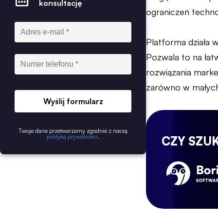
konsultację
ograniczeń techno
Platforma działa
Pozwala to na łat
rozwiązania mark
zarówno w małych p
Wyślij formularz
Twoje dane przetwarzamy zgodnie z naszą
polityką prywatności
.
CZY SZU