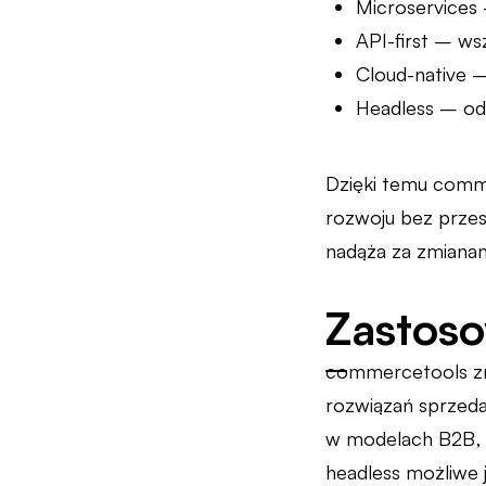
Microservices 
API-first – ws
Cloud-native 
Headless – odd
Dzięki temu comm
rozwoju bez przes
nadąża za zmianam
Zastoso
commercetools zna
rozwiązań sprzeda
w modelach B2B, g
headless możliwe 