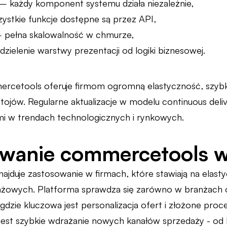
– każdy komponent systemu działa niezależnie,
zystkie funkcje dostępne są przez API,
– pełna skalowalność w chmurze,
zielenie warstwy prezentacji od logiki biznesowej.
ercetools oferuje firmom ogromną elastyczność, szybk
tojów. Regularne aktualizacje w modelu continuous deli
i w trendach technologicznych i rynkowych.
wanie commercetools w
jduje zastosowanie w firmach, które stawiają na elast
żowych. Platforma sprawdza się zarówno w branżach o 
dzie kluczowa jest personalizacja ofert i złożone proc
jest szybkie wdrażanie nowych kanałów sprzedaży - od