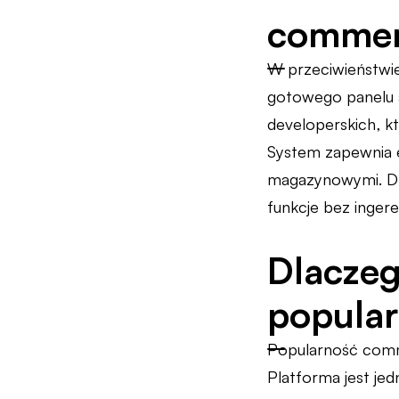
commer
W przeciwieństwie
gotowego panelu a
developerskich, k
System zapewnia e
magazynowymi. Dz
funkcje bez ingere
Dlaczeg
popular
Popularność comm
Platforma jest je