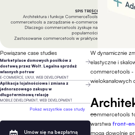
SPIS TREŚCI
Architektura i funkcje CommerceTools
commercetools a zarządzanie e-commerce
Dlaczego commercetools zyskuje na
popularności
Zastosowanie commercetools w praktyce
Powiązane case studies
W dynamicznie zmi
Marketplace domowych posiłków z
elastyczne i skal
dostawą przez Wolt. Legalna sprzdaż
commercetools - n
własnych potraw
E-COMMERCE, UX/UI, WEB DEVELOPMENT
wielokanałowych 
Aplikacja lojalnościowa i zmiana z
jednorazowego zakupu w
długoterminową relację
Archite
MOBILE DEVELOPMENT, WEB DEVELOPMENT
Pokaż wszystkie case study
commercetools to 
warstwa
front-en
Umów się na bezpłatną
mogą dowolnie pr