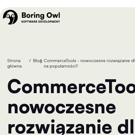
Strona
/
Blog
/
CommerceTools - nowoczesne rozwiązanie dla e-commerce. Dlaczego zyskuje
główna
na popularności?
CommerceTools -
nowoczesne
rozwiązanie dl