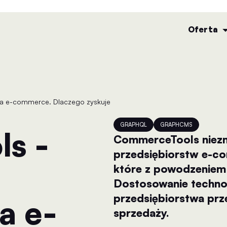
Oferta
GRAPHQL
GRAPHCMS
CommerceTools niezm
przedsiębiorstw e-co
które z powodzeniem 
Dostosowanie technol
przedsiębiorstwa prz
a e-
sprzedaży.