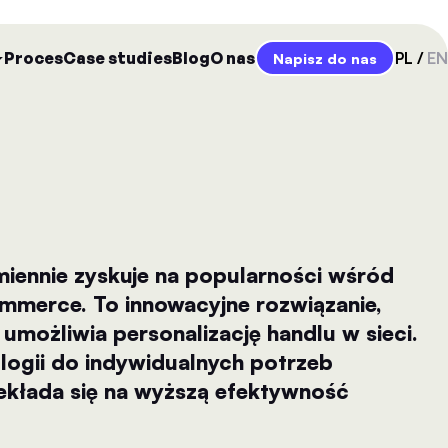
Proces
Case studies
Blog
O nas
PL
EN
Napisz do nas
iennie zyskuje na popularności wśród
mmerce. To innowacyjne rozwiązanie,
umożliwia personalizację handlu w sieci.
ogii do indywidualnych potrzeb
ekłada się na wyższą efektywność