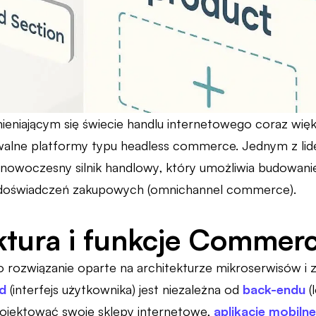
eniającym się świecie handlu internetowego coraz wię
owalne platformy typu headless commerce. Jednym z lid
owoczesny silnik handlowy, który umożliwia budowani
doświadczeń zakupowych (omnichannel commerce).
ktura i funkcje Commer
rozwiązanie oparte na architekturze mikroserwisów i z
d
(interfejs użytkownika) jest niezależna od
back-endu
(
ojektować swoje sklepy internetowe,
aplikacje mobilne