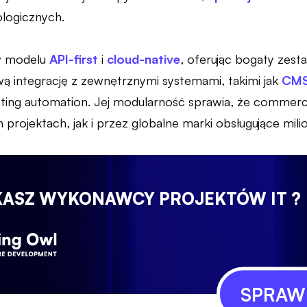
logicznych.
 w modelu
API-first
i
cloud-native
, oferując bogaty zest
wą integrację z zewnętrznymi systemami, takimi jak
CM
eting automation. Jej modularność sprawia, że comme
rojektach, jak i przez globalne marki obsługujące milion
KASZ WYKONAWCY PROJEKTÓW IT ?
SPRAWD