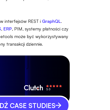
aw interfejsów REST i
GraphQL
.
S
,
ERP
, PIM, systemy płatności czy
rcetools może być wykorzystywany
y transakcji dziennie.
Ź CASE STUDIES