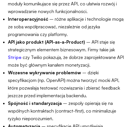
moduły komunikujące się przez API, co ułatwia rozwój i
wprowadzanie nowych funkcjonalności.
Interoperacyjność
– różne aplikacje i technologie mogą
ze sobą współpracować, niezależnie od języka
programowania czy platformy.
API jako produkt (API-as-a-Product)
– API staje się
strategicznym elementem biznesowym. Firmy takie jak
Stripe
czy Twilio pokazują, że dobrze zaprojektowane API
może być głównym kanałem monetyzacji.
Wczesne wykrywanie problemów
– dzięki
specyfikacjom (np. OpenAPI) można tworzyć mocki API,
które pozwalają testować rozwiązania i zbierać feedback
jeszcze przed implementacją backendu.
Spójność i standaryzacja
– zespoły opierają się na
wspólnych kontraktach (contract-first), co minimalizuje
ryzyko nieporozumień.
Automatyzacja
– specyfikacje API umożliwiają