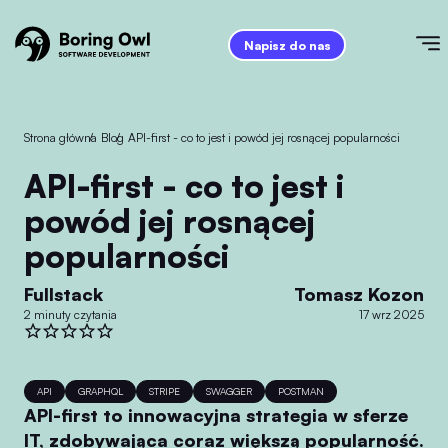
Napisz do nas
Strona główna
/
Blog
/
API-first - co to jest i powód jej rosnącej popularności
API-first - co to jest i
powód jej rosnącej
popularności
Fullstack
Tomasz Kozon
2 minuty czytania
17 wrz 2025
API
GRAPHQL
STRIPE
SWAGGER
POSTMAN
API-first to innowacyjna strategia w sferze
IT, zdobywająca coraz większą popularność.