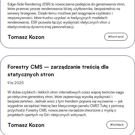
Edge-Side Rendering (ESR) to nowoczesne podejście do generowania stron,
które przenosi proces renderowania bliżej użytkownika, bezpośrednio na
serwery brzegowe. Dzięki temu możliwe jest osiągnięcie szybkości i
responsywności, które trudno uzyskać w tradycyjnych modelach
renderowania. ESR pozwala łączyć wydajność statycznych stron z
elastycznością dynamicznej personalizacji.
Tomasz Kozon
#
front-end
Forestry CMS – zarządzanie treścią dla
statycznych stron
9 lis 2025
W dobie szybkich i lekkich stron internetowych coraz więcej twórców sięga
po statyczne generatory stron, które zapewniają wysoką wydajność i
bezpieczeństwo. Jednak wraz z tym trendem pojawia się wyzwanie – jak
wygodnie zarządzać treścią bez klasycznego panelu CMS? Tutaj z pomocą
przychodzi Forestry CMS, nowoczesne narzędzie stworzone z myślą o
projektach opartych na Git i statycznych witrynach.
Tomasz Kozon
#
fullstack