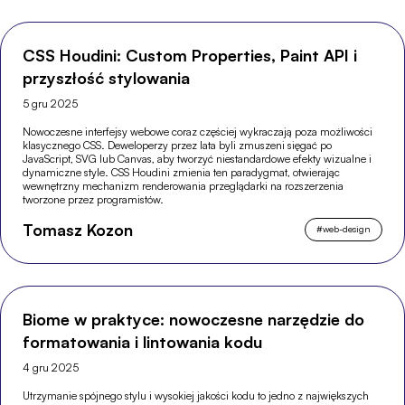
CSS Houdini: Custom Properties, Paint API i
przyszłość stylowania
5 gru 2025
Nowoczesne interfejsy webowe coraz częściej wykraczają poza możliwości
klasycznego CSS. Deweloperzy przez lata byli zmuszeni sięgać po
JavaScript, SVG lub Canvas, aby tworzyć niestandardowe efekty wizualne i
dynamiczne style. CSS Houdini zmienia ten paradygmat, otwierając
wewnętrzny mechanizm renderowania przeglądarki na rozszerzenia
tworzone przez programistów.
Tomasz Kozon
#
web-design
Biome w praktyce: nowoczesne narzędzie do
formatowania i lintowania kodu
4 gru 2025
Utrzymanie spójnego stylu i wysokiej jakości kodu to jedno z największych