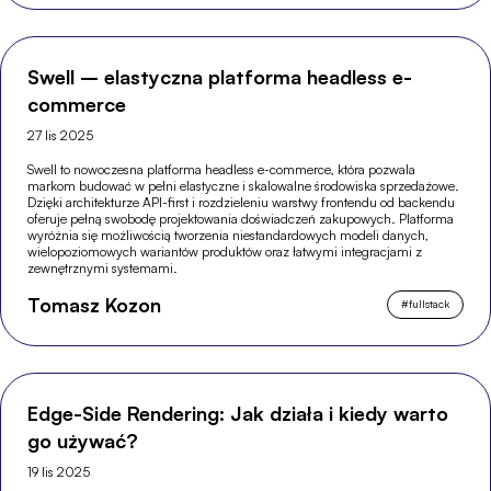
Swell – elastyczna platforma headless e-
commerce
27 lis 2025
Swell to nowoczesna platforma headless e-commerce, która pozwala
markom budować w pełni elastyczne i skalowalne środowiska sprzedażowe.
Dzięki architekturze API-first i rozdzieleniu warstwy frontendu od backendu
oferuje pełną swobodę projektowania doświadczeń zakupowych. Platforma
wyróżnia się możliwością tworzenia niestandardowych modeli danych,
wielopoziomowych wariantów produktów oraz łatwymi integracjami z
zewnętrznymi systemami.
Tomasz Kozon
#
fullstack
Edge-Side Rendering: Jak działa i kiedy warto
go używać?
19 lis 2025