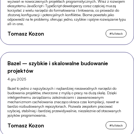
wyzwań w nowoczesnych projektach programistycznych. Wraz z rozwojem
ekosystemu JavaScript i TypeScript deweloperzy coraz częściej muszą
korzystać z wielu narzędzi do formatowania i lintowania, co prowadzi do
złożonej konfiguracji i potencjalnych konfliktów. Biome powstało jako
odpowiedź na te problemy, oferując jedno, szybkie i spójne rozwiązanie typu
all-in-one.
Tomasz Kozon
#
fullstack
Bazel – szybkie i skalowalne budowanie
projektów
4 gru 2025
Bazel to jedno z najszybszych i najbardziej niezawodnych narzędzi do
budowania projektów, stworzone z myślą o pracy na dużą skalę. Dzięki
inteligentnemu zarządzaniu zależnościami i zaawansowanym
mechanizmom cache’owania znacząco skraca czas kompilacji, nawet w
bardzo rozbudowanych repozytoriach. Pozwala zespołom pracować
szybciej, stabilniej i bardziej przewidywalnie, niezależnie od stosowanych
języków programowania.
Tomasz Kozon
#
fullstack