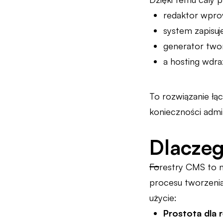
redaktor wpro
system zapisuje
generator twor
a hosting wdra
To rozwiązanie łą
konieczności admi
Dlaczeg
Forestry CMS to n
procesu tworzenia
użycie:
Prostota dla