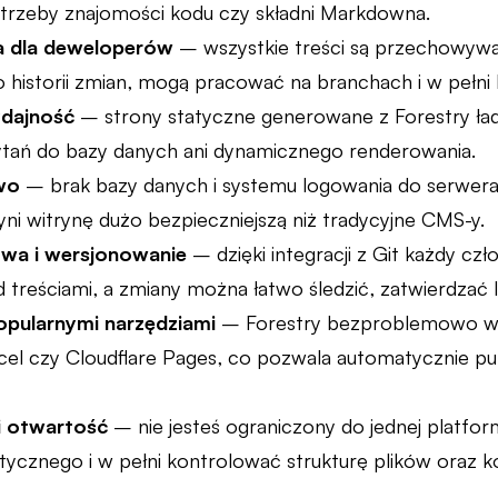
otrzeby znajomości kodu czy składni Markdowna.
a dla deweloperów
– wszystkie treści są przechowywa
o historii zmian, mogą pracować na branchach i w pełni 
ydajność
– strony statyczne generowane z Forestry ładu
tań do bazy danych ani dynamicznego renderowania.
two
– brak bazy danych i systemu logowania do serwera
ni witrynę dużo bezpieczniejszą niż tradycyjne CMS-y.
owa i wersjonowanie
– dzięki integracji z Git każdy c
 treściami, a zmiany można łatwo śledzić, zatwierdzać 
popularnymi narzędziami
– Forestry bezproblemowo wsp
ercel czy Cloudflare Pages, co pozwala automatycznie p
i otwartość
– nie jesteś ograniczony do jednej platf
tycznego i w pełni kontrolować strukturę plików oraz k