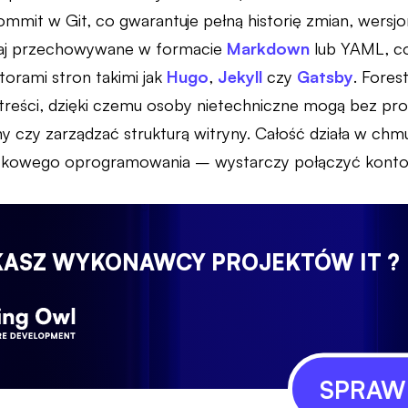
mmit w Git, co gwarantuje pełną historię zmian, wersjo
zaj przechowywane w formacie
Markdown
lub YAML, co 
atorami stron takimi jak
Hugo
,
Jekyll
czy
Gatsby
. Fores
ji treści, dzięki czemu osoby nietechniczne mogą bez p
ny czy zarządzać strukturą witryny. Całość działa w chm
atkowego oprogramowania – wystarczy połączyć konto 
KASZ WYKONAWCY PROJEKTÓW IT ?
SPRAWD