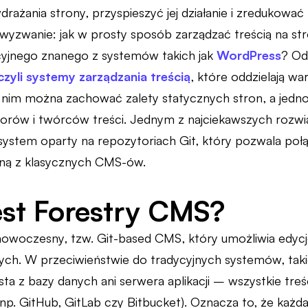
rażania strony, przyspieszyć jej działanie i zredukowa
 wyzwanie: jak w prosty sposób zarządzać treścią na st
cyjnego znanego z systemów takich jak
WordPress
? Od
zyli systemy zarządzania treścią
, które oddzielają w
ki nim można zachować zalety statycznych stron, a jed
orów i twórców treści. Jednym z najciekawszych rozwiąz
system oparty na repozytoriach Git, który pozwala poł
aną z klasycznych CMS-ów.
st Forestry CMS?
owoczesny, tzw. Git-based CMS, który umożliwia edycję 
ych. W przeciwieństwie do tradycyjnych systemów, tak
ysta z bazy danych ani serwera aplikacji – wszystkie t
(np. GitHub, GitLab czy Bitbucket). Oznacza to, że każ