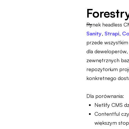
Forestr
Rynek headless CM
Sanity
,
Strapi
,
Co
przede wszystkim 
dla deweloperów, 
zewnętrznych baza
repozytorium proje
konkretnego dosta
Dla porównania:
Netlify CMS dz
Contentful czy
większym stop