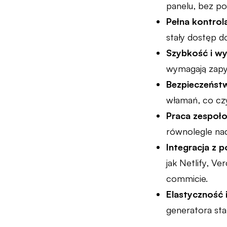
panelu, bez p
Pełna kontrol
stały dostęp d
Szybkość i w
wymagają zapy
Bezpieczeńs
włamań, co czy
Praca zespoł
równolegle nad
Integracja z 
jak Netlify, V
commicie.
Elastyczność 
generatora sta