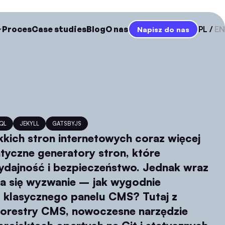
Proces
Case studies
Blog
O nas
PL
EN
Napisz do nas
QL
JEKYLL
GATSBYJS
kkich stron internetowych coraz więcej
tyczne generatory stron, które
ydajność i bezpieczeństwo. Jednak wraz
a się wyzwanie – jak wygodnie
z klasycznego panelu CMS? Tutaj z
orestry CMS, nowoczesne narzędzie