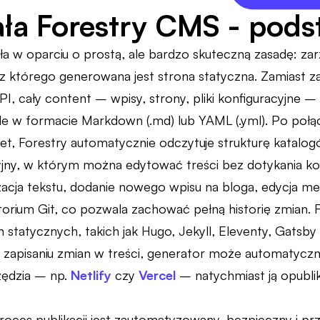
ała Forestry CMS - pods
ła w oparciu o prostą, ale bardzo skuteczną zasadę: za
 z którego generowana jest strona statyczna. Zamiast 
, cały content – wpisy, strony, pliki konfiguracyjne 
e w formacie Markdown (.md) lub YAML (.yml). Po połą
et, Forestry automatycznie odczytuje strukturę katalog
yjny, w którym można edytować treści bez dotykania k
izacja tekstu, dodanie nowego wpisu na bloga, edycja m
rium Git, co pozwala zachować pełną historię zmian. F
 statycznych, takich jak Hugo, Jekyll, Eleventy, Gatsby
 zapisaniu zmian w treści, generator może automatycz
zędzia – np.
Netlify
czy
Vercel
– natychmiast ją opublik
roces publikacji jest zautomatyzowany, bezpieczny i prz