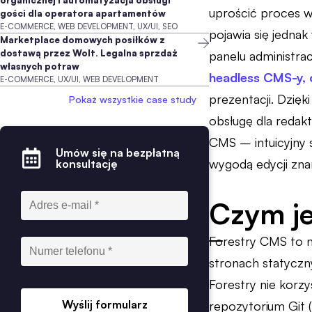
organicznej i automatyzacja obsługi
uprościć proces wd
gości dla operatora apartamentów
E-COMMERCE, WEB DEVELOPMENT, UX/UI, SEO
pojawia się jednak
Marketplace domowych posiłków z
dostawą przez Wolt. Legalna sprzdaż
panelu administra
własnych potraw
headless CMS-y, c
E-COMMERCE, UX/UI, WEB DEVELOPMENT
prezentacji. Dzię
Pokaż wszystkie case study
obsługę dla redakt
CMS – intuicyjny 
Umów się na bezpłatną
wygodą edycji zn
konsultację
Czym je
Forestry CMS to n
stronach statyczn
Forestry nie korz
Wyślij formularz
repozytorium Git 