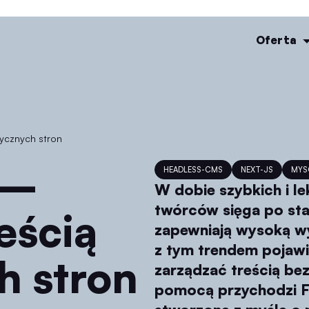
Oferta
tycznych stron
HEADLESS-CMS
NEXT-JS
MYS
W dobie szybkich i le
twórców sięga po sta
eścią
zapewniają wysoką w
z tym trendem pojawi
h stron
zarządzać treścią be
pomocą przychodzi F