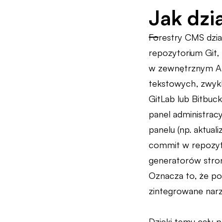
Jak dzi
Forestry CMS dzia
repozytorium Git,
w zewnętrznym API
tekstowych, zwykl
GitLab lub Bitbuck
panel administrac
panelu (np. aktual
commit w repozyto
generatorów stron
Oznacza to, że po
zintegrowane nar
Dzięki temu cały p