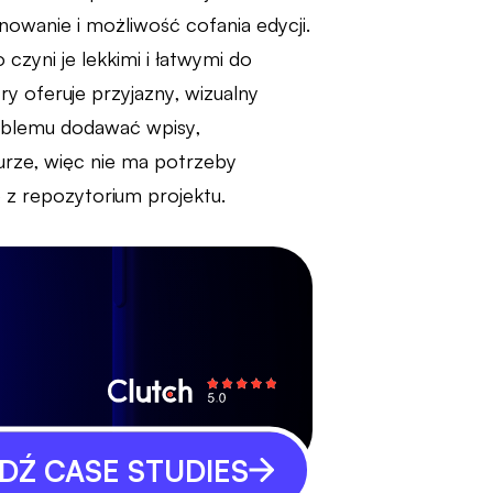
nowanie i możliwość cofania edycji.
czyni je lekkimi i łatwymi do
try oferuje przyjazny, wizualny
roblemu dodawać wpisy,
urze, więc nie ma potrzeby
z repozytorium projektu.
Ź CASE STUDIES