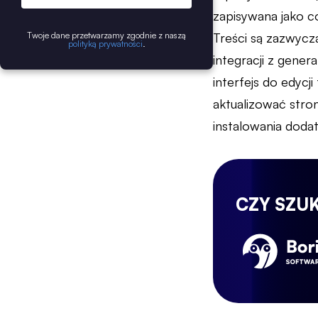
zapisywana jako co
Twoje dane przetwarzamy zgodnie z naszą
Treści są zazwyc
polityką prywatności
.
integracji z gener
interfejs do edyc
aktualizować stro
instalowania dod
CZY SZU