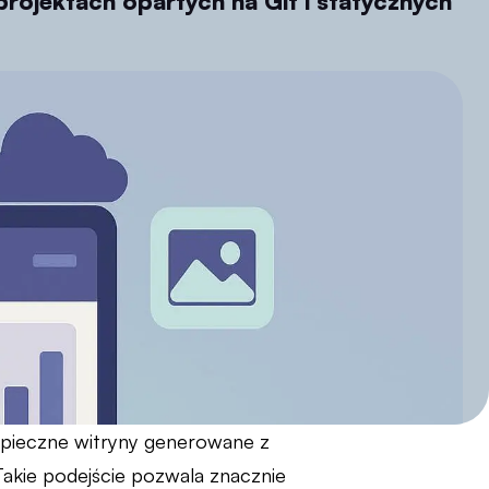
rojektach opartych na Git i statycznych
ezpieczne witryny generowane z
Takie podejście pozwala znacznie