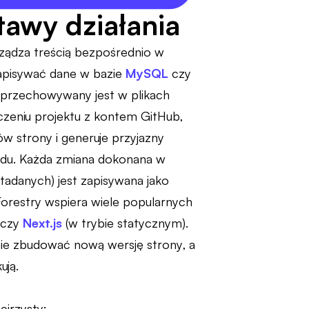
tawy działania
rządza treścią bezpośrednio w
zapisywać dane w bazie
MySQL
czy
– przechowywany jest w plikach
czeniu projektu z kontem GitHub,
ów strony i generuje przyjazny
odu. Każda zmiana dokonana w
etadanych) jest zapisywana jako
orestry wspiera wiele popularnych
 czy
Next.js
(w trybie statycznym).
nie zbudować nową wersję strony, a
ują.
ejrzysty: