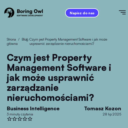
Napisz do nas
Strona
/
Blog
/
Czym jest Property Management Software i jak może
główna
usprawnić zarządzanie nieruchomościami?
Czym jest Property
Management Software i
jak może usprawnić
zarządzanie
nieruchomościami?
Business Intelligence
Tomasz Kozon
3 minuty czytania
28 lip 2025