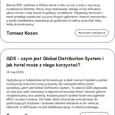
Branża SPA i wellness w Polsce rośnie z roku na rok, a wraz z nią rosną
oczekiwania klientów, którzy chcą rezerwować zabiegi w trzy kliknięcia,
płacić online i mieć karnet w aplikacji na telefonie. Papierowy terminarz i
excel przestają wystarczać już przy drugim gabinecie i trzecim pracowniku,
a każda nieodebrana rezerwacja po godzinach to realny przychód, który
trafia do konkurencji.
Tomasz Kozon
#
business-intelligence
GDS - czym jest Global Distribution System i
jak hotel może z niego korzystać?
14 maj 2026
Dystrybucja w hotelarstwie od lat ewoluuje, a obok znanych każdemu portali
funkcjonuje znacznie mniej oczywisty, ale niezwykle istotny kanał
sprzedaży, jakim jest Global Distribution System. To właśnie GDS odpowiada
za znaczną część rezerwacji w segmencie business travel i stanowi główne
narzędzie pracy biur podróży, korporacyjnych działów travel oraz agentów
MICE na całym świecie. Dla hoteli, które chcą skutecznie docierać do
podróżujących służbowo i budować stabilne obłożenie w dni robocze,
obecność w GDS bywa nie tyle dodatkową opcją, co realną przewagą
konkurencyjną.