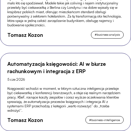
mało kto się spodziewał. Modele takie jak coliving i najem instytucjonalny
przestały być ciekawostką z Berlina czy Londynu i na dobre wpisały się w
krajobraz polskich miast, oferując mieszkańcom standard obsługi
porównywalny z sektorem hotelarskim. Za tą transformacją stoi technologia,
która spaja w jedną całość zarządzanie budynkiem, obsługę najemcy i
budowanie społeczności.
Tomasz Kozon
#
business-analysis
Automatyzacja księgowości: AI w biurze
rachunkowym i integracja z ERP
5 cze 2026
Księgowość wchodzi w moment, w którym sztuczna inteligencja przestaje
być ciekawostką z konferencji branżowych, a staje się realnym narzędziem
pracy. KSeF, rosnące koszty zespołów i coraz wyższe oczekiwania klientów
sprawiają, że automatyzacja procesów księgowych i integracja AI z
systemami ERP przechodzą z kategorii „warto rozważyć” do „trzeba
wdrożyć”.
Tomasz Kozon
#
business-intelligence