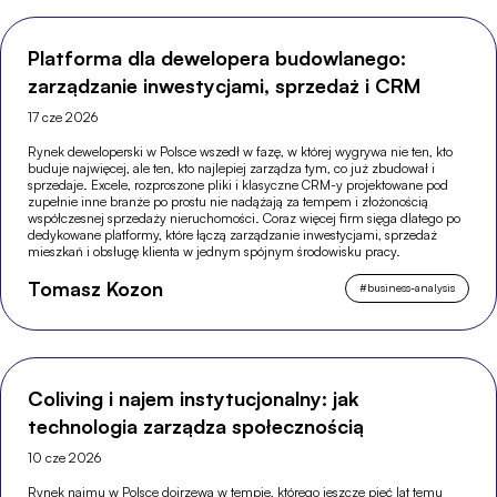
Platforma dla dewelopera budowlanego:
zarządzanie inwestycjami, sprzedaż i CRM
17 cze 2026
Rynek deweloperski w Polsce wszedł w fazę, w której wygrywa nie ten, kto
buduje najwięcej, ale ten, kto najlepiej zarządza tym, co już zbudował i
sprzedaje. Excele, rozproszone pliki i klasyczne CRM-y projektowane pod
zupełnie inne branże po prostu nie nadążają za tempem i złożonością
współczesnej sprzedaży nieruchomości. Coraz więcej firm sięga dlatego po
dedykowane platformy, które łączą zarządzanie inwestycjami, sprzedaż
mieszkań i obsługę klienta w jednym spójnym środowisku pracy.
Tomasz Kozon
#
business-analysis
Coliving i najem instytucjonalny: jak
technologia zarządza społecznością
10 cze 2026
Rynek najmu w Polsce dojrzewa w tempie, którego jeszcze pięć lat temu