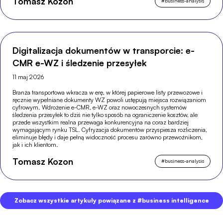
Tomasz Kozon
#
business-analysis
Digitalizacja dokumentów w transporcie: e-
CMR e-WZ i śledzenie przesyłek
11 maj 2026
Branża transportowa wkracza w erę, w której papierowe listy przewozowe i
ręcznie wypełniane dokumenty WZ powoli ustępują miejsca rozwiązaniom
cyfrowym. Wdrożenie e-CMR, e-WZ oraz nowoczesnych systemów
śledzenia przesyłek to dziś nie tylko sposób na ograniczenie kosztów, ale
przede wszystkim realna przewaga konkurencyjna na coraz bardziej
wymagającym rynku TSL. Cyfryzacja dokumentów przyspiesza rozliczenia,
eliminuje błędy i daje pełną widoczność procesu zarówno przewoźnikom,
jak i ich klientom.
Tomasz Kozon
#
business-analysis
Zobacz wszystkie artykuły powiązane z #business intelligence