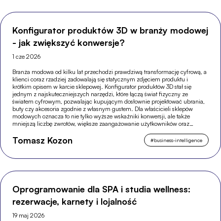
Konfigurator produktów 3D w branży modowej
- jak zwiększyć konwersje?
1 cze 2026
Branża modowa od kilku lat przechodzi prawdziwą transformację cyfrową, a
klienci coraz rzadziej zadowalają się statycznym zdjęciem produktu i
krótkim opisem w karcie sklepowej. Konfigurator produktów 3D stał się
jednym z najskuteczniejszych narzędzi, które łączą świat fizyczny ze
światem cyfrowym, pozwalając kupującym dosłownie projektować ubrania,
buty czy akcesoria zgodnie z własnym gustem. Dla właścicieli sklepów
modowych oznacza to nie tylko wyższe wskaźniki konwersji, ale także
mniejszą liczbę zwrotów, większe zaangażowanie użytkowników oraz
silniejszą pozycję w wyszukiwarkach.
Tomasz Kozon
#
business-intelligence
Oprogramowanie dla SPA i studia wellness:
rezerwacje, karnety i lojalność
19 maj 2026