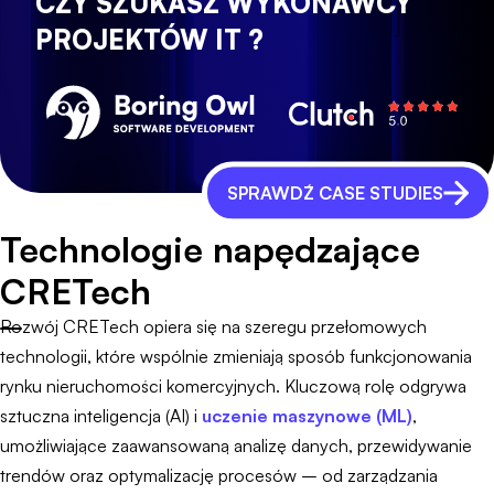
CZY SZUKASZ WYKONAWCY
PROJEKTÓW IT ?
SPRAWDŹ CASE STUDIES
Technologie napędzające
CRETech
Rozwój CRETech opiera się na szeregu przełomowych
technologii, które wspólnie zmieniają sposób funkcjonowania
rynku nieruchomości komercyjnych. Kluczową rolę odgrywa
sztuczna inteligencja (AI) i
uczenie maszynowe (ML)
,
umożliwiające zaawansowaną analizę danych, przewidywanie
trendów oraz optymalizację procesów – od zarządzania