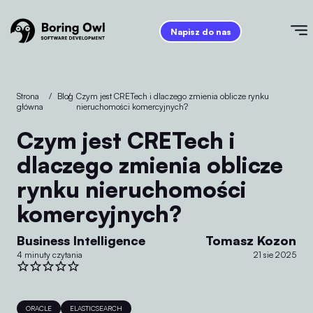
Napisz do nas
Strona
/
Blog
/
Czym jest CRETech i dlaczego zmienia oblicze rynku
główna
nieruchomości komercyjnych?
Czym jest CRETech i
dlaczego zmienia oblicze
rynku nieruchomości
komercyjnych?
Business Intelligence
Tomasz Kozon
4 minuty czytania
21 sie 2025
ORACLE
ELASTICSEARCH