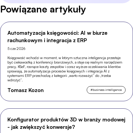
Powiązane artykuły
Automatyzacja księgowości: AI w biurze
rachunkowym i integracja z ERP
5 cze 2026
Księgowość wchodzi w moment, w którym sztuczna inteligencja przestaje
być ciekawostką z konferencji branżowych, a staje się realnym narzędziem
pracy. KSeF, rosnące koszty zespołów i coraz wyższe oczekiwania klientów
sprawiają, że automatyzacja procesów księgowych i integracja AI z
systemami ERP przechodzą z kategorii „warto rozważyć” do „trzeba
wdrożyć”.
Tomasz Kozon
#
business-intelligence
Konfigurator produktów 3D w branży modowej
- jak zwiększyć konwersje?