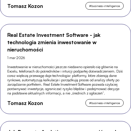
Tomasz Kozon
#
business-intelligence
Real Estate Investment Software - jak
technologia zmienia inwestowanie w
nieruchomości
1 mar 2026
Inwestowanie w nieruchomości jeszcze niedawno opierało się głównie na
Excelu, telefonach do pośredników i intuicji podpartej doświadczeniem. Dziś
coraz większą przewagę daje technologia: platformy, które zbierają dane
rynkowe, automatyzują kalkulacje i porządkują proces od analizy oferty po
zarządzanie portfelem. Real Estate Investment Software pozwala szybciej
porównywać inwestycje, ograniczać ryzyko błędów i podejmować decyzje
na podstawie aktualnych informacji, a nie „średnich z ogłoszeń”.
Tomasz Kozon
#
business-intelligence