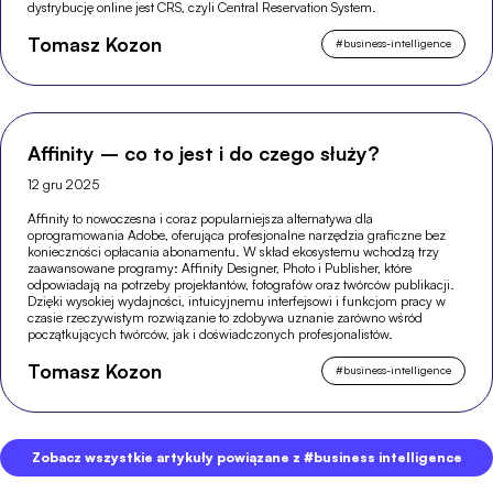
dystrybucję online jest CRS, czyli Central Reservation System.
Tomasz Kozon
#
business-intelligence
Affinity – co to jest i do czego służy?
12 gru 2025
Affinity to nowoczesna i coraz popularniejsza alternatywa dla
oprogramowania Adobe, oferująca profesjonalne narzędzia graficzne bez
konieczności opłacania abonamentu. W skład ekosystemu wchodzą trzy
zaawansowane programy: Affinity Designer, Photo i Publisher, które
odpowiadają na potrzeby projektantów, fotografów oraz twórców publikacji.
Dzięki wysokiej wydajności, intuicyjnemu interfejsowi i funkcjom pracy w
czasie rzeczywistym rozwiązanie to zdobywa uznanie zarówno wśród
początkujących twórców, jak i doświadczonych profesjonalistów.
Tomasz Kozon
#
business-intelligence
Zobacz wszystkie artykuły powiązane z #business intelligence