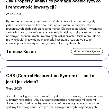
Jak Property Analytics pomaga ocenić ryzyko
i rentowność inwestycji?
26 lut 2026
Rynek nieruchomości potrafi wyglądać stabilnie - aż do momentu, gdy
jedno niedoszacowanie kosztów, miesiąc pustostanu albo wzrost stóp
procentowych zjada całą zakładaną marżę. Dlatego coraz więcej inwestorów
zamiast działać „na oko” sięga po Property Analytics, czyli podejście oparte
na danych, scenariuszach i mierzalnych wskaźnikach. Dzięki niemu da się
nie tylko lepiej przewidzieć przychody i koszty, ale też sprawdzić, jak
inwestycja zachowa się w gorszych warunkach rynkowych.
Tomasz Kozon
#
business-intelligence
CRS (Central Reservation System) – co to
jest i jak działa?
19 gru 2025
Sprzedaż noclegów w wielu kanałach jednocześnie stała się dziś standardem
w branży hotelarskiej. Aby skutecznie zarządzać rezerwacjami, cenami i
dostępnością, obiekty noclegowe coraz częściej sięgają po zaawansowane
systemy technologiczne. Jednym z kluczowych narzędzi wspierających