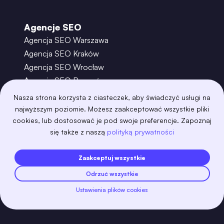
Agencje SEO
Agencja SEO Warszawa
Agencja SEO Kraków
Agencja SEO Wrocław
Agencja SEO Poznań
Agencja SEO Gdańsk
Nasza strona korzysta z ciasteczek, aby świadczyć usługi na
Agencja SEO Toruń
najwyższym poziomie. Możesz zaakceptować wszystkie pliki
cookies, lub dostosować je pod swoje preferencje. Zapoznaj
się także z naszą
polityką prywatności
©
2026
– Boring Owl – Software House Warszawa
adobexd
algolia
amazon-s3
android
Zaakceptuj wszystkie
angular
api
apscheduler
argocd
Odrzuć wszystkie
astro
aws-amplify
aws-cloudfront
aws-lambda
axios
azure
bash
Ustawienia plików cookies
Zobacz więcej
bootstrap
bulma
cakephp
celery
chartjs
clojure
cloudflare
cloudinary
cms
cobol
contentful
coolify