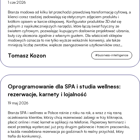
1 cze 2026
Branża modowa od kilku lat przechodzi prawdziwą transformację cyfrową, a
klienci coraz rzadziej zadowalają się statycznym zdjęciem produktu i
krótkim opisem w karcie sklepowej. Konfigurator produktów 3D stał się
jednym z najskuteczniejszych narzędzi, które łączą świat fizyczny ze
światem cyfrowym, pozwalając kupującym dosłownie projektować ubrania,
buty czy akcesoria zgodnie z własnym gustem. Dla właścicieli sklepów
modowych oznacza to nie tylko wyższe wskaźniki konwersji, ale także
mniejszą liczbę zwrotów, większe zaangażowanie użytkowników oraz
silniejszą pozycję w wyszukiwarkach.
Tomasz Kozon
#
business-intelligence
Oprogramowanie dla SPA i studia wellness:
rezerwacje, karnety i lojalność
19 maj 2026
Branża SPA i wellness w Polsce rośnie z roku na rok, a wraz z nią rosną
oczekiwania klientów, którzy chcą rezerwować zabiegi w trzy kliknięcia,
płacić online i mieć karnet w aplikacji na telefonie. Papierowy terminarz i
excel przestają wystarczać już przy drugim gabinecie i trzecim pracowniku,
a każda nieodebrana rezerwacja po godzinach to realny przychód, który
trafia do konkurencji.