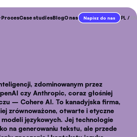
Proces
Case studies
Blog
O nas
PL
EN
Napisz do nas
inteligencji, zdominowanym przez
penAI czy Anthropic, coraz głośniej
zu – Cohere AI. To kanadyjska firma,
iej zrównoważone, otwarte i etyczne
 modeli językowych. Jej technologie
ylko na generowaniu tekstu, ale przede