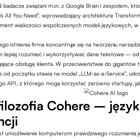
yli badacze związani m.in. z Google Brain i zespołem, 
 Is All You Need”, wprowadzający architekturę Transform
ament większości współczesnych modeli językowych, w
go istnienia firma koncentruje się na tworzeniu narzędz
m lepiej rozumieć i wykorzystywać dane tekstowe – o
ące obsługę klienta. W przeciwieństwie do gigantów t
od początku stawia na model „LLM-as-a-Service”, udos
go API, z którego mogą korzystać zarówno startupy, jak 
filozofia Cohere – język
ncji
est umożliwienie komputerom prawdziwego rozumienia ję