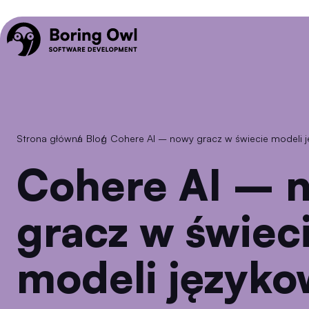
Strona główna
/
Blog
/
Cohere AI – nowy gracz w świecie modeli 
Cohere AI – nowy
gracz w świec
modeli język