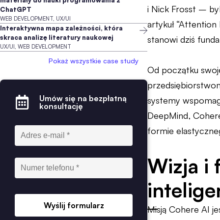
materiały do nauki programowania z
i Nick Frosst – b
ChatGPT
WEB DEVELOPMENT, UX/UI
artykuł “Attention
Interaktywna mapa zależności, która
skraca analizę literatury naukowej
stanowi dziś fund
UX/UI, WEB DEVELOPMENT
Pokaż wszystkie case study
Od początku swoje
przedsiębiorstwo
Umów się na bezpłatną
systemy wspomagaj
konsultację
DeepMind, Cohere 
formie elastyczne
Wizja i 
intelige
Wyślij formularz
Misją Cohere AI j