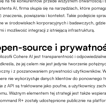
ię na tle konkurentów przede wszystkim otwartością i s
stenta AI, firma skupia się na narzędziach, które po
 znaczenia, powiązania i kontekst. Takie podejście spr
ne w środowiskach korporacyjnych i badawczych, gdzie 
 i możliwość integracji z istniejącą infrastrukturą.
pen-source i prywatno
ilozofii Cohere AI jest transparentność i odpowiedzialn
reśla, że jej celem nie jest jedynie tworzenie potężny
yczny i z poszanowaniem prywatności użytkowników. W 
ere nie wykorzystuje danych klientów do ponownego t
cje z API są traktowane jako poufne, a użytkownicy zac
temu. Ważnym elementem tej strategii jest także wspie
Command R+ zostały udostępnione publicznie na platfo