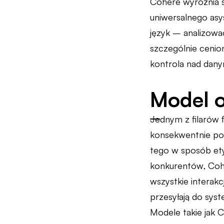
Cohere wyróżnia s
uniwersalnego asy
język – analizować
szczególnie cenio
kontrola nad danymi
Model o
Jednym z filarów f
konsekwentnie podk
tego w sposób et
konkurentów, Coh
wszystkie interak
przesyłają do sys
Modele takie jak 