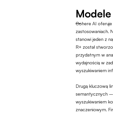
Modele
Cohere AI oferuje
zastosowaniach. 
stanowi jeden z 
R+ został stworzo
przydatnym w ana
wydajnością w zad
wyszukiwaniem inf
Drugą kluczową l
semantycznych – n
wyszukiwaniem kon
znaczeniowym. Fir