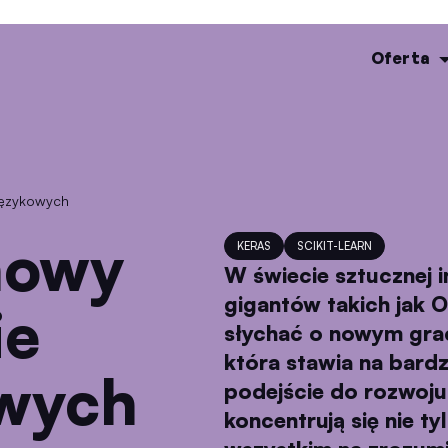
Oferta
językowych
KERAS
SCIKIT-LEARN
W świecie sztucznej 
gigantów takich jak O
ie
słychać o nowym grac
która stawia na bardz
owych
podejście do rozwoju
koncentrują się nie t