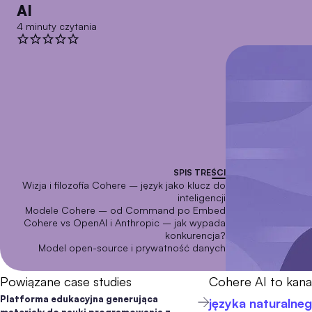
AI
4 minuty czytania
SPIS TREŚCI
Wizja i filozofia Cohere – język jako klucz do
inteligencji
Modele Cohere – od Command po Embed
Cohere vs OpenAI i Anthropic – jak wypada
konkurencja?
Model open-source i prywatność danych
Powiązane case studies
Cohere AI to kana
Platforma edukacyjna generująca
języka naturalne