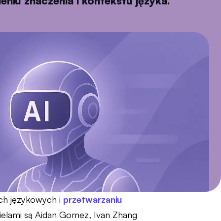
niu znaczenia i kontekstu języka.
ach językowych i
przetwarzaniu
cielami są Aidan Gomez, Ivan Zhang