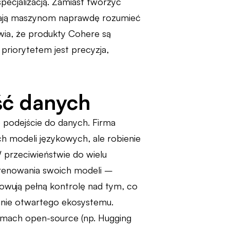
pecjalizacją. Zamiast tworzyć
magają maszynom naprawdę rozumieć
awia, że produkty Cohere są
priorytetem jest precyzja,
ść danych
e podejście do danych. Firma
ch modeli językowych, ale robienie
przeciwieństwie do wielu
renowania swoich modeli –
howują pełną kontrolę nad tym, co
ranie otwartego ekosystemu.
rmach open-source (np. Hugging