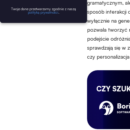
gramatycznym, ale
Twoje dane przetwarzamy zgodnie z naszą
sposób interakcji 
polityką prywatności
.
wyłącznie na gene
pozwala tworzyć m
podejście odróżni
sprawdzają się w 
czy personalizacja 
CZY SZU