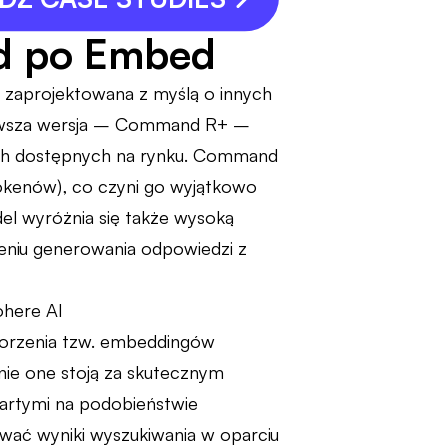
d po Embed
a zaprojektowana z myślą o innych
jnowsza wersja – Command R+ –
ych dostępnych na rynku. Command
okenów), co czyni go wyjątkowo
l wyróżnia się także wysoką
zeniu generowania odpowiedzi z
worzenia tzw. embeddingów
ie one stoją za skutecznym
artymi na podobieństwie
wać wyniki wyszukiwania w oparciu