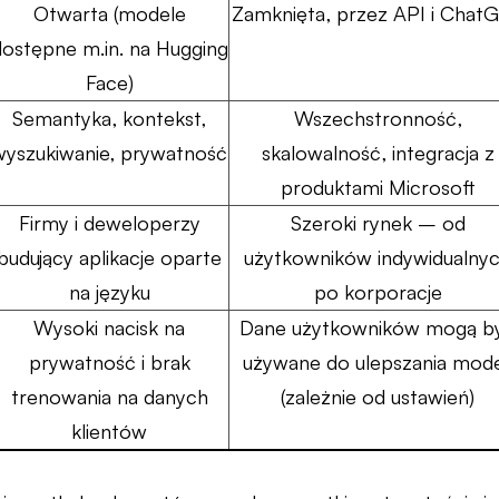
Otwarta (modele
Zamknięta, przez API i Chat
dostępne m.in. na Hugging
Face)
Semantyka, kontekst,
Wszechstronność,
wyszukiwanie, prywatność
skalowalność, integracja z
produktami Microsoft
Firmy i deweloperzy
Szeroki rynek – od
budujący aplikacje oparte
użytkowników indywidualny
na języku
po korporacje
Wysoki nacisk na
Dane użytkowników mogą b
prywatność i brak
używane do ulepszania mode
trenowania na danych
(zależnie od ustawień)
klientów