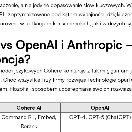
naczenie, a nie jedynie dopasowanie słów kluczowych. 
PI i zoptymalizowane pod kątem wydajności, dzięki c
równo w aplikacjach konsumenckich, jak i w dużych s
vs OpenAI i Anthropic 
ncja?
odeli językowych Cohere konkuruje z takimi gigantami j
. Choć wszystkie trzy firmy rozwijają technologie opart
iem, filozofią i sposobem udostępniania swoich rozwiąza
Cohere AI
OpenAI
Command R+, Embed,
GPT-4, GPT-5 (ChatGPT)
Rerank