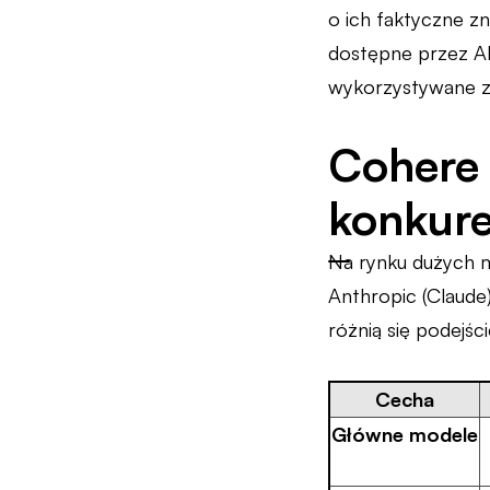
o ich faktyczne z
dostępne przez A
wykorzystywane za
Cohere 
konkure
Na rynku dużych m
Anthropic (Claude)
różnią się podejśc
Cecha
Główne modele