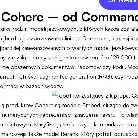
 Cohere – od Comman
 kilka rodzin modeli językowych, z których każda został
Najbardziej rozpoznawalna linia to Command, a jej na
najbardziej zaawansowanych otwartych modeli językow
ny z myślą o pracy z długim kontekstem (do 128 000 t
lizie obszernych dokumentów, raportów czy kodu. Mode
aniach retrieval-augmented generation (RAG), czyli łąc
ormacji w bazach wiedzy.
inią produktów Cohere są modele Embed, służące do t
umerycznych reprezentacji znaczenia tekstu. To właśn
tekstowym, klasyfikacją treści czy rekomendacjami op
ma rozwija także model Rerank, który potrafi porządko