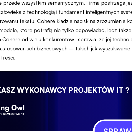
 przede wszystkim semantycznym. Firma postrzega język
człowieka z technologią i fundament inteligentnych sys
rowaniu tekstu, Cohere kładzie nacisk na zrozumienie ko
odele, które potrafią nie tylko odpowiadać, lecz także
a Cohere od wielu konkurentów i sprawia, że jej techno
zastosowaniach biznesowych – takich jak wyszukiwani
treści.
KASZ WYKONAWCY PROJEKTÓW IT ?
SPRAWD