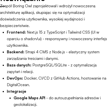
Zespół Boring Owl zaprojektował i wdrożył nowoczesną
architekturę aplikacji, skupiając się na optymalizacji
doświadczenia użytkownika, wysokiej wydajności i
bezpieczeństwie.
Frontend:
Next.js 15 z TypeScript i Tailwind CSS (UI w
oparciu o shadcn/ui) - responsywny i nowoczesny interfejs
użytkownika.
Backend:
Strapi 4 CMS z Node.js - elastyczny system
zarządzania treściami i danymi.
Baza danych:
PostgreSQL/SQLite - z optymalizacją
zapytań i relacji.
DevOps:
Docker, CI/CD z GitHub Actions, hostowanie na
DigitalOcean.
Integracje
Google Maps API
- do autouzupełniania adresów i
geolokalizacji.