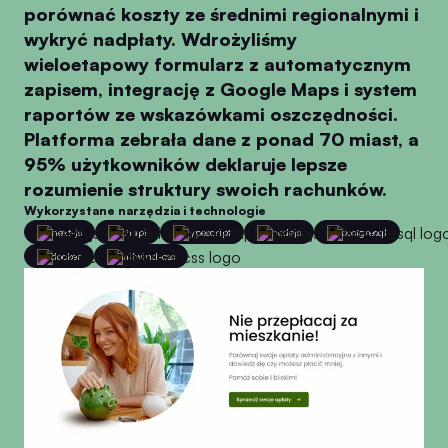
porównać koszty ze średnimi regionalnymi i
wykryć nadpłaty. Wdrożyliśmy
wieloetapowy formularz z automatycznym
zapisem, integrację z Google Maps i system
raportów ze wskazówkami oszczędności.
Platforma zebrała dane z ponad 70 miast, a
95% użytkowników deklaruje lepsze
rozumienie struktury swoich rachunków.
Wykorzystane narzędzia i technologie
next-js
strapi
typescript
nodejs
postgresql
docker
tailwind-css