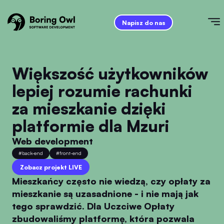
Napisz do nas
Większość użytkowników
lepiej rozumie rachunki
za mieszkanie dzięki
platformie dla Mzuri
Web development
#
back-end
#
front-end
Zobacz projekt LIVE
Mieszkańcy często nie wiedzą, czy opłaty za
mieszkanie są uzasadnione - i nie mają jak
tego sprawdzić. Dla Uczciwe Opłaty
zbudowaliśmy platformę, która pozwala