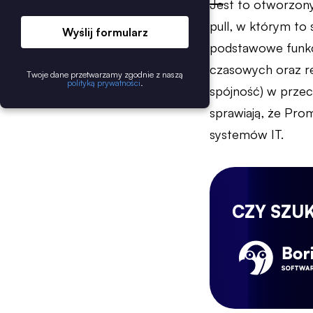
Jest to otworzony
pull, w którym to
Wyślij formularz
podstawowe funkc
czasowych oraz re
Twoje dane przetwarzamy zgodnie z naszą
polityką prywatności
.
spójność) w prze
sprawiają, że Pro
systemów IT.
CZY SZU