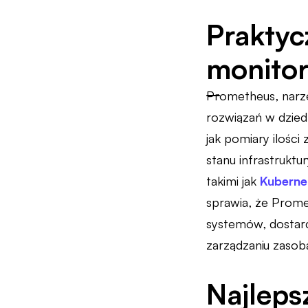
Praktyc
monito
Prometheus, narzę
rozwiązań w dzied
jak pomiary ilości
stanu infrastrukt
takimi jak
Kuberne
sprawia, że Prome
systemów, dostarc
zarządzaniu zasob
Najlepsz