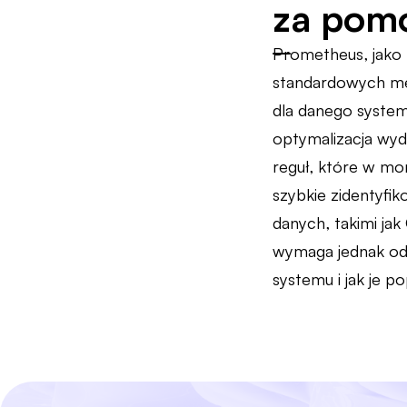
za pom
Prometheus, jako 
standardowych met
dla danego system
optymalizacja wyd
reguł, które w mo
szybkie zidentyfik
danych, takimi ja
wymaga jednak odpo
systemu i jak je p