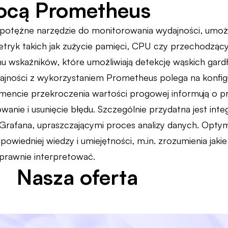
ocą Prometheus
potężne narzędzie do monitorowania wydajności, umożl
ryk takich jak zużycie pamięci, CPU czy przechodzący r
u wskaźników, które umożliwiają detekcję wąskich gardł
ajności z wykorzystaniem Prometheus polega na konfig
mencie przekroczenia wartości progowej informują o pr
owanie i usunięcie błędu. Szczególnie przydatna jest integ
k Grafana, upraszczającymi proces analizy danych. Opty
wiedniej wiedzy i umiejętności, m.in. zrozumienia jakie
oprawnie interpretować.
Nasza oferta