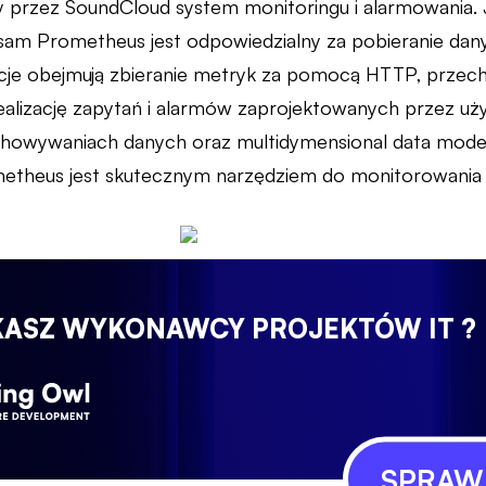
 przez SoundCloud system monitoringu i alarmowania. 
 sam Prometheus jest odpowiedzialny za pobieranie da
je obejmują zbieranie metryk za pomocą HTTP, przech
alizację zapytań i alarmów zaprojektowanych przez użyt
chowywaniach danych oraz multidymensional data mode
metheus jest skutecznym narzędziem do monitorowania 
KASZ WYKONAWCY PROJEKTÓW IT ?
SPRAWD