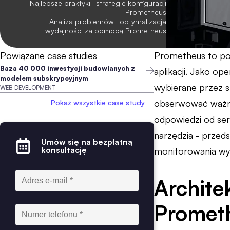
Najlepsze praktyki i strategie konfiguracji
Prometheus
Analiza problemów i optymalizacja
wydajności za pomocą Prometheus
Powiązane case studies
Prometheus to po
Baza 40 000 inwestycji budowlanych z
aplikacji. Jako o
modelem subskrypcyjnym
wybierane przez s
WEB DEVELOPMENT
obserwować ważne 
Pokaż wszystkie case study
odpowiedzi od ser
narzędzia - przed
Umów się na bezpłatną
konsultację
monitorowania wy
Archite
Promet