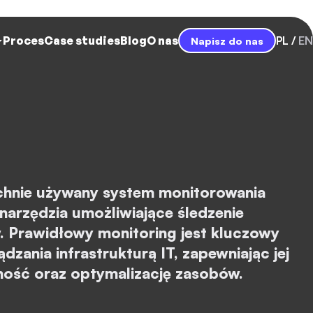
Proces
Case studies
Blog
O nas
PL
EN
Napisz do nas
hnie używany system monitorowania
narzędzia umożliwiające śledzenie
 Prawidłowy monitoring jest kluczowy
dzania infrastrukturą IT, zapewniając jej
ność oraz optymalizację zasobów.