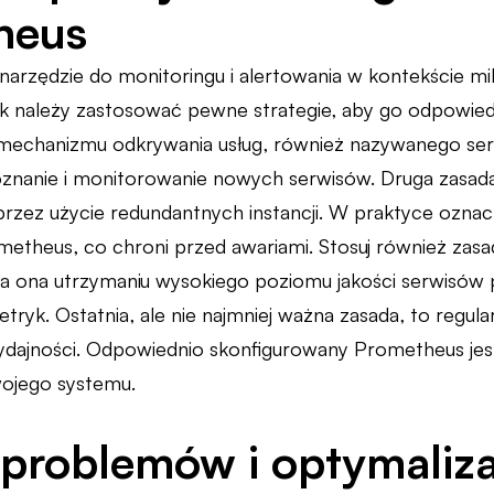
heus
narzędzie do monitoringu i alertowania w kontekście mi
k należy zastosować pewne strategie, aby go odpowied
mechanizmu odkrywania usług, również nazywanego serv
nanie i monitorowanie nowych serwisów. Druga zasada
zez użycie redundantnych instancji. W praktyce oznacz
etheus, co chroni przed awariami. Stosuj również zasadę
aga ona utrzymaniu wysokiego poziomu jakości serwisów 
etryk. Ostatnia, ale nie najmniej ważna zasada, to regu
 wydajności. Odpowiednio skonfigurowany Prometheus j
ojego systemu.
 problemów i optymaliz