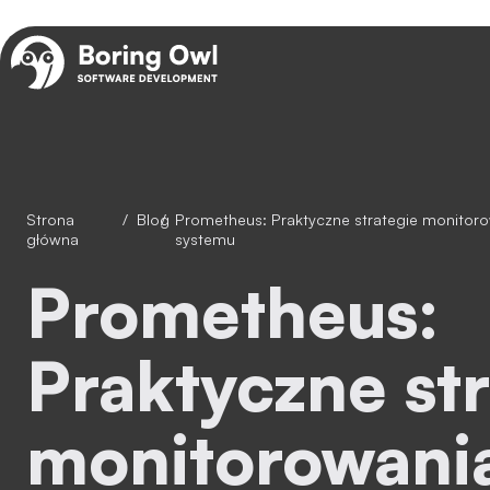
Strona
/
Blog
/
Prometheus: Praktyczne strategie monitorowania wydajności Twojego
główna
systemu
Prometheus:
Praktyczne st
monitorowani