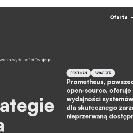
Oferta
POSTMAN
SWAGGER
Prometheus, powszec
open-source, oferuje 
rategie
wydajności systemów.
dla skutecznego zarzą
nieprzerwaną dostęp
a