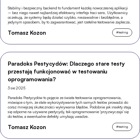
Stabilny i bezpieczny backend to fundament każdej nowoczesnej aplikacji
– bez niego nawet najbardziej efektowny interfejs traci sens. Użytkownicy
oczekują, że systemy będą działać szybko, niezawodnie i bezbłędnie, a
jedynym sposobem, by to zagwarantować, jest rzetelne testowanie zaplecza.
Tomasz Kozon
#
testing
Paradoks Pestycydów: Dlaczego stare testy
przestają funkcjonować w testowaniu
oprogramowania?
3 sie 2025
Paradoks Pestycydów to pojęcie ze świata testowania oprogramowania,
mówiące o tym, że stale wykorzystywanie tych samych testów prowadzi do
coraz mniejszej skuteczności wykrywania błędów. Podobnie jak insekty stają
się odporne na używane pestycydy, tak oprogramowanie 'przyzwyczaja' się
do testów, a ewentualne defekty umykają uwadze.
Tomasz Kozon
#
testing