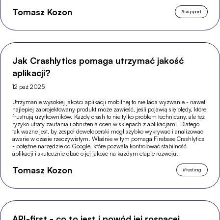
Tomasz Kozon
#
support
Jak Crashlytics pomaga utrzymać jakość
aplikacji?
12 paź 2025
Utrzymanie wysokiej jakości aplikacji mobilnej to nie lada wyzwanie - nawet
najlepiej zaprojektowany produkt może zawieść, jeśli pojawią się błędy, które
frustrują użytkowników. Każdy crash to nie tylko problem techniczny, ale też
ryzyko utraty zaufania i obniżenia ocen w sklepach z aplikacjami. Dlatego
tak ważne jest, by zespół deweloperski mógł szybko wykrywać i analizować
awarie w czasie rzeczywistym. Właśnie w tym pomaga Firebase Crashlytics
- potężne narzędzie od Google, które pozwala kontrolować stabilność
aplikacji i skutecznie dbać o jej jakość na każdym etapie rozwoju.
Tomasz Kozon
#
testing
API-first - co to jest i powód jej rosnącej