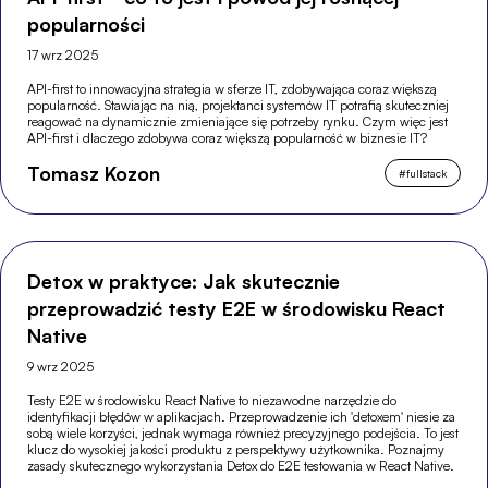
popularności
17 wrz 2025
API-first to innowacyjna strategia w sferze IT, zdobywająca coraz większą
popularność. Stawiając na nią, projektanci systemów IT potrafią skuteczniej
reagować na dynamicznie zmieniające się potrzeby rynku. Czym więc jest
API-first i dlaczego zdobywa coraz większą popularność w biznesie IT?
Tomasz Kozon
#
fullstack
Detox w praktyce: Jak skutecznie
przeprowadzić testy E2E w środowisku React
Native
9 wrz 2025
Testy E2E w środowisku React Native to niezawodne narzędzie do
identyfikacji błędów w aplikacjach. Przeprowadzenie ich 'detoxem' niesie za
sobą wiele korzyści, jednak wymaga również precyzyjnego podejścia. To jest
klucz do wysokiej jakości produktu z perspektywy użytkownika. Poznajmy
zasady skutecznego wykorzystania Detox do E2E testowania w React Native.