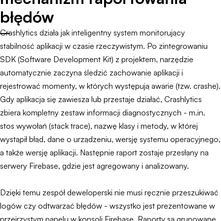
błędów
Crashlytics działa jak inteligentny system monitorujący
stabilność aplikacji w czasie rzeczywistym. Po zintegrowaniu
SDK (Software Development Kit) z projektem, narzędzie
automatycznie zaczyna śledzić zachowanie aplikacji i
rejestrować momenty, w których występują awarie (tzw. crashe).
Gdy aplikacja się zawiesza lub przestaje działać, Crashlytics
zbiera kompletny zestaw informacji diagnostycznych - m.in.
stos wywołań (stack trace), nazwę klasy i metody, w której
wystąpił błąd, dane o urządzeniu, wersję systemu operacyjnego,
a także wersję aplikacji. Następnie raport zostaje przesłany na
serwery Firebase, gdzie jest agregowany i analizowany.
Dzięki temu zespół deweloperski nie musi ręcznie przeszukiwać
logów czy odtwarzać błędów - wszystko jest prezentowane w
przejrzystym panelu w konsoli Firebase. Raporty są grupowane