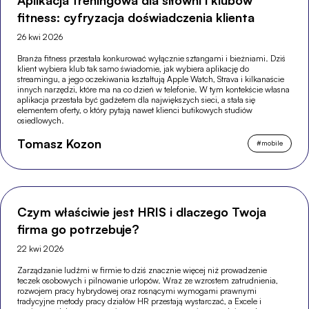
Aplikacja treningowa dla siłowni i klubów
fitness: cyfryzacja doświadczenia klienta
26 kwi 2026
Branża fitness przestała konkurować wyłącznie sztangami i bieżniami. Dziś
klient wybiera klub tak samo świadomie, jak wybiera aplikację do
streamingu, a jego oczekiwania kształtują Apple Watch, Strava i kilkanaście
innych narzędzi, które ma na co dzień w telefonie. W tym kontekście własna
aplikacja przestała być gadżetem dla największych sieci, a stała się
elementem oferty, o który pytają nawet klienci butikowych studiów
osiedlowych.
Tomasz Kozon
#
mobile
Czym właściwie jest HRIS i dlaczego Twoja
firma go potrzebuje?
22 kwi 2026
Zarządzanie ludźmi w firmie to dziś znacznie więcej niż prowadzenie
teczek osobowych i pilnowanie urlopów. Wraz ze wzrostem zatrudnienia,
rozwojem pracy hybrydowej oraz rosnącymi wymogami prawnymi
tradycyjne metody pracy działów HR przestają wystarczać, a Excele i