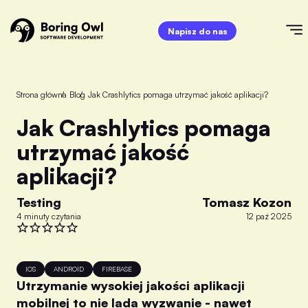
Napisz do nas
Strona główna
/
Blog
/
Jak Crashlytics pomaga utrzymać jakość aplikacji?
Jak Crashlytics pomaga
utrzymać jakość
aplikacji?
Testing
Tomasz Kozon
4 minuty czytania
12 paź 2025
IOS
ANDROID
FIREBASE
Utrzymanie wysokiej jakości aplikacji
mobilnej to nie lada wyzwanie - nawet