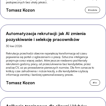
podopiecznych bez utraty jakości.
Tomasz Kozon
#
mobile
Automatyzacja rekrutacji: jak AI zmienia
pozyskiwanie i selekcję pracowników
30 kwi 2026
Rekrutacja przechodzi obecnie największą transformację od czasu
pojawienia się portali z ogłoszeniami o pracę. Sztuczna inteligencja
przejmuje coraz więcej zadań, które jeszcze niedawno pochłaniały
rekruterom godziny pracy, od przeszukiwania baz kandydatów, przez
analizę CV, aż po prowadzenie pierwszych rozmów. Dla firm oznacza to
krótszy czas zatrudnienia i niższe koszty, a dla kandydatów szybszą
informację zwrotną i bardziej spersonalizowany proces.
Tomasz Kozon
#
hr