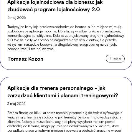
Aplikacja lojalnościowa dla biznesu: jak
zbudować program lojalnościowy 2.0
5 maj 2026
Tradycyjne karty lojalnościowe odchodzą do lamusa, a ich miejsce zajmują
rozbudowane aplikacje mobilne, które łączą w sobie funkcje sprzedażowe,
komunikacyjne i analityczne. Dobrze zaprojektowany program lojalnościowy
2.0 to dziś nie tylko sposób na nagradzanie stałych klientów, ale przede
wszystkim narzędzie budowania długofalowej relacji opartej na danych,
personalizacji i realnej wartości.
Tomasz Kozon
#
mobile
Aplikacje dla trenera personalnego - jak
zarządzać klientami i planami treningowymi?
3 maj 2026
Branża fitness od kilku lat coraz mocniej przenosi się do świata cyfrowego, a
wraz z nią zmienia się sposób, w jaki trenerzy personalni prowadzą swoich
klientów. Notesy, arkusze kalkulacyjne i plany wysyłane mailem powoli
odchodzą do lamusa, ustępując miejsca dedykowanym aplikacjom, które
porządkują pracę w jednym miejscu i pozwalają obsłużyć znacznie więcej