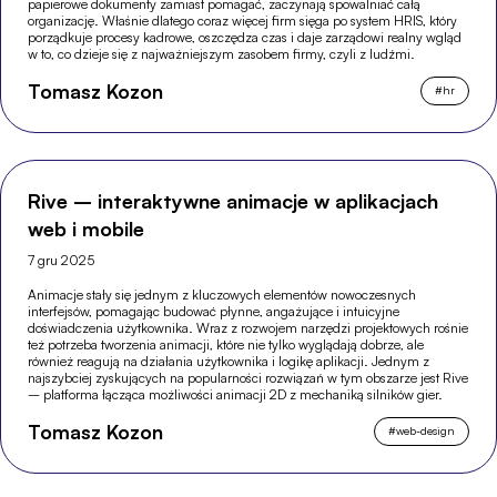
papierowe dokumenty zamiast pomagać, zaczynają spowalniać całą
organizację. Właśnie dlatego coraz więcej firm sięga po system HRIS, który
porządkuje procesy kadrowe, oszczędza czas i daje zarządowi realny wgląd
w to, co dzieje się z najważniejszym zasobem firmy, czyli z ludźmi.
Tomasz Kozon
#
hr
Rive – interaktywne animacje w aplikacjach
web i mobile
7 gru 2025
Animacje stały się jednym z kluczowych elementów nowoczesnych
interfejsów, pomagając budować płynne, angażujące i intuicyjne
doświadczenia użytkownika. Wraz z rozwojem narzędzi projektowych rośnie
też potrzeba tworzenia animacji, które nie tylko wyglądają dobrze, ale
również reagują na działania użytkownika i logikę aplikacji. Jednym z
najszybciej zyskujących na popularności rozwiązań w tym obszarze jest Rive
– platforma łącząca możliwości animacji 2D z mechaniką silników gier.
Tomasz Kozon
#
web-design