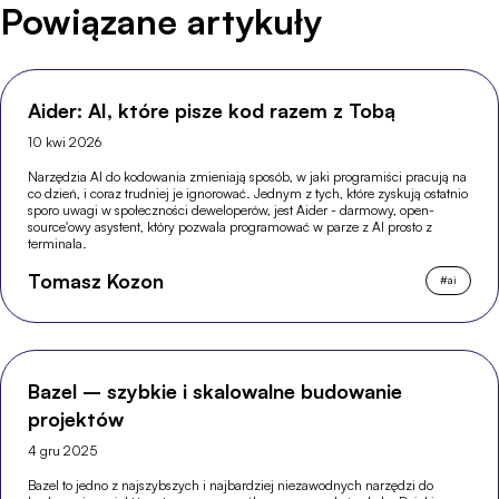
Powiązane artykuły
Aider: AI, które pisze kod razem z Tobą
10 kwi 2026
Narzędzia AI do kodowania zmieniają sposób, w jaki programiści pracują na
co dzień, i coraz trudniej je ignorować. Jednym z tych, które zyskują ostatnio
sporo uwagi w społeczności deweloperów, jest Aider - darmowy, open-
source'owy asystent, który pozwala programować w parze z AI prosto z
terminala.
Tomasz Kozon
#
ai
Bazel – szybkie i skalowalne budowanie
projektów
4 gru 2025
Bazel to jedno z najszybszych i najbardziej niezawodnych narzędzi do