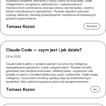
budowania projektów, stworzone z myślą o pracy na dużą skalę. Dzięki
inteligentnemu zarządzaniu zależnościami i zaawansowanym
mechanizmom cache’owania znacząco skraca czas kompilacji, nawet w
bardzo rozbudowanych repozytoriach. Pozwala zespołom pracować
szybciej, stabilniej i bardziej przewidywalnie, niezależnie od stosowanych
języków programowania.
Tomasz Kozon
#
fullstack
Claude Code – czym jest i jak działa?
24 lis 2025
Claude Code to jedno z narzędzi opartych na sztucznej inteligencji,
zaprojektowane specjalnie z myślą o programistach. Pozwala nie tylko
generować kod, ale także analizować, refaktoryzować i usprawniać całe
projekty w oparciu o kontekst dostarczony przez użytkownika. Dzięki swojej
inteligencji i zrozumieniu struktury aplikacji staje się wszechstronnym
asystentem, który realnie przyspiesza pracę nad oprogramowaniem.
Tomasz Kozon
#
ai