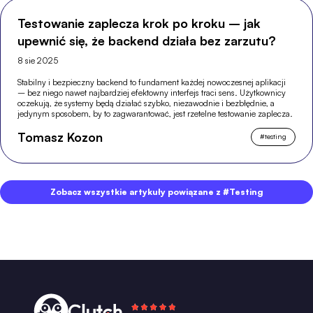
Testowanie zaplecza krok po kroku – jak
upewnić się, że backend działa bez zarzutu?
8 sie 2025
Stabilny i bezpieczny backend to fundament każdej nowoczesnej aplikacji
– bez niego nawet najbardziej efektowny interfejs traci sens. Użytkownicy
oczekują, że systemy będą działać szybko, niezawodnie i bezbłędnie, a
jedynym sposobem, by to zagwarantować, jest rzetelne testowanie zaplecza.
Tomasz Kozon
#
testing
Zobacz wszystkie artykuły powiązane z #Testing