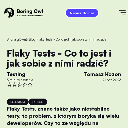
Napisz do nas
Strona główna
/
Blog
/
Flaky Tests - Co to jest i jak sobie z nimi radzić?
Flaky Tests - Co to jest i
jak sobie z nimi radzić?
Testing
Tomasz Kozon
3 minuty czytania
21 paź 2023
SELENIUM
PYTHON
Flaky Tests, znane także jako niestabilne
testy, to problem, z którym boryka się wielu
deweloperów. Czy to ze względu na