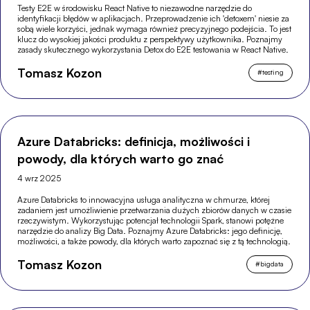
Testy E2E w środowisku React Native to niezawodne narzędzie do
identyfikacji błędów w aplikacjach. Przeprowadzenie ich 'detoxem' niesie za
sobą wiele korzyści, jednak wymaga również precyzyjnego podejścia. To jest
klucz do wysokiej jakości produktu z perspektywy użytkownika. Poznajmy
zasady skutecznego wykorzystania Detox do E2E testowania w React Native.
Tomasz Kozon
#
testing
Azure Databricks: definicja, możliwości i
powody, dla których warto go znać
4 wrz 2025
Azure Databricks to innowacyjna usługa analityczna w chmurze, której
zadaniem jest umożliwienie przetwarzania dużych zbiorów danych w czasie
rzeczywistym. Wykorzystując potencjał technologii Spark, stanowi potężne
narzędzie do analizy Big Data. Poznajmy Azure Databricks: jego definicję,
możliwości, a także powody, dla których warto zapoznać się z tą technologią.
Tomasz Kozon
#
bigdata