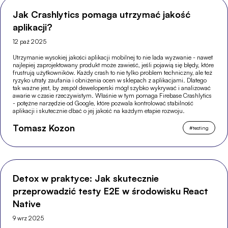
Jak Crashlytics pomaga utrzymać jakość
aplikacji?
12 paź 2025
Utrzymanie wysokiej jakości aplikacji mobilnej to nie lada wyzwanie - nawet
najlepiej zaprojektowany produkt może zawieść, jeśli pojawią się błędy, które
frustrują użytkowników. Każdy crash to nie tylko problem techniczny, ale też
ryzyko utraty zaufania i obniżenia ocen w sklepach z aplikacjami. Dlatego
tak ważne jest, by zespół deweloperski mógł szybko wykrywać i analizować
awarie w czasie rzeczywistym. Właśnie w tym pomaga Firebase Crashlytics
- potężne narzędzie od Google, które pozwala kontrolować stabilność
aplikacji i skutecznie dbać o jej jakość na każdym etapie rozwoju.
Tomasz Kozon
#
testing
Detox w praktyce: Jak skutecznie
przeprowadzić testy E2E w środowisku React
Native
9 wrz 2025