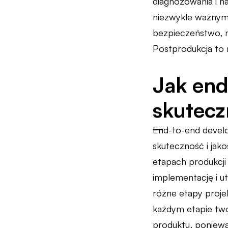
diagnozowania i n
niezwykle ważnym 
bezpieczeństwo, n
Postprodukcja to 
Jak en
skutecz
End-to-end develo
skuteczność i jako
etapach produkcji
implementację i 
różne etapy proje
każdym etapie tw
produktu, poniewa