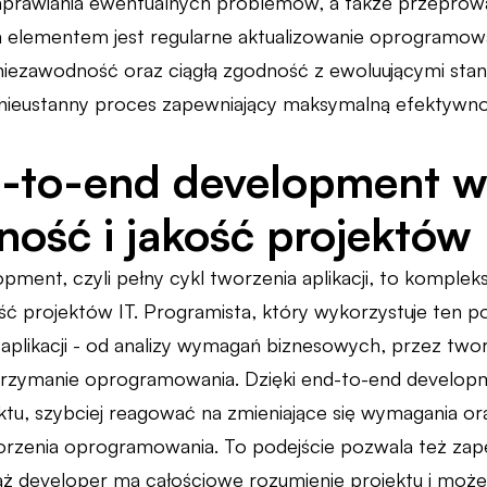
aprawiania ewentualnych problemów, a także przeprowad
elementem jest regularne aktualizowanie oprogramowa
iezawodność oraz ciągłą zgodność z ewoluującymi stand
nieustanny proces zapewniający maksymalną efektywność 
d-to-end development w
ność i jakość projektów 
pment, czyli pełny cykl tworzenia aplikacji, to komple
ść projektów IT. Programista, który wykorzystuje ten po
 aplikacji - od analizy wymagań biznesowych, przez twor
utrzymanie oprogramowania. Dzięki end-to-end develop
ktu, szybciej reagować na zmieniające się wymagania or
orzenia oprogramowania. To podejście pozwala też za
ż developer ma całościowe rozumienie projektu i może 