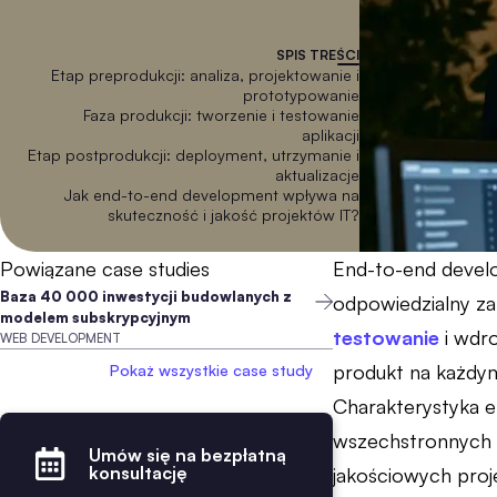
SPIS TREŚCI
Etap preprodukcji: analiza, projektowanie i
prototypowanie
Faza produkcji: tworzenie i testowanie
aplikacji
Etap postprodukcji: deployment, utrzymanie i
aktualizacje
Jak end-to-end development wpływa na
skuteczność i jakość projektów IT?
Powiązane case studies
End-to-end develo
Baza 40 000 inwestycji budowlanych z
odpowiedzialny za
modelem subskrypcyjnym
testowanie
i wdro
WEB DEVELOPMENT
produkt na każdy
Pokaż wszystkie case study
Charakterystyka 
wszechstronnych k
Umów się na bezpłatną
konsultację
jakościowych proj