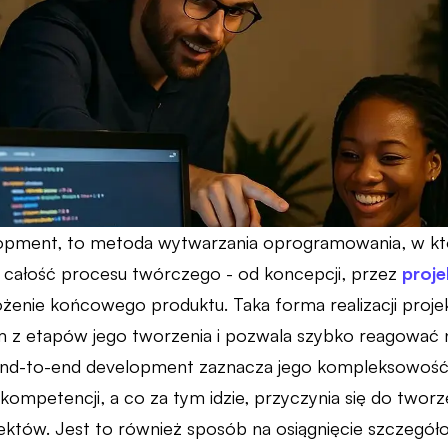
pment, to metoda wytwarzania oprogramowania, w któr
 całość procesu twórczego - od koncepcji, przez
proj
żenie końcowego produktu. Taka forma realizacji proje
m z etapów jego tworzenia i pozwala szybko reagować 
end-to-end development zaznacza jego kompleksowoś
ompetencji, a co za tym idzie, przyczynia się do tworze
ektów. Jest to również sposób na osiągnięcie szczegół