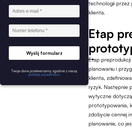
technologii przez
klienta.
Etap pr
protot
Wyślij formularz
Etap preprodukcji 
planowaniu i przy
Twoje dane przetwarzamy zgodnie z naszą
polityką prywatności
.
klienta, zdefinio
ryzyk. Następnie 
wytyczne dotycząc
prototypowania, k
zdobycie cennej in
planowanie, co jes