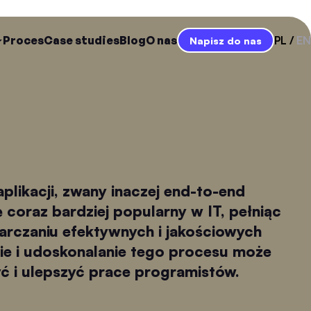
Proces
Case studies
Blog
O nas
PL
EN
Napisz do nas
aplikacji, zwany inaczej end-to-end
ę coraz bardziej popularny w IT, pełniąc
arczaniu efektywnych i jakościowych
ie i udoskonalanie tego procesu może
ć i ulepszyć prace programistów.