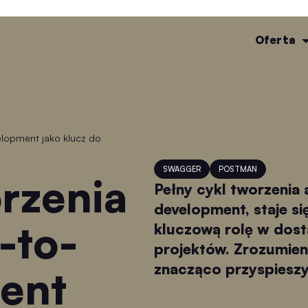
Oferta
SWAGGER
POSTMAN
Pełny cykl tworzenia 
development, staje si
d-to-
kluczową rolę w dost
projektów. Zrozumien
znacząco przyspieszy
ent