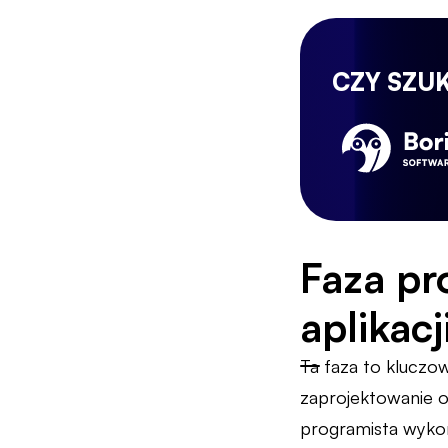
CZY SZU
Faza pr
aplikacj
Ta faza to kluczo
zaprojektowanie o
programista wykor