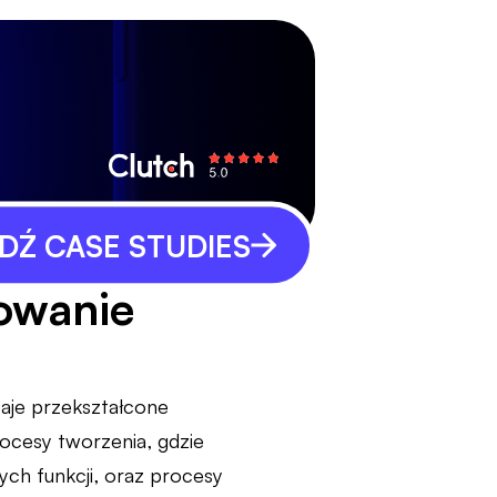
Ź CASE STUDIES
towanie
aje przekształcone
ocesy tworzenia, gdzie
ch funkcji, oraz procesy