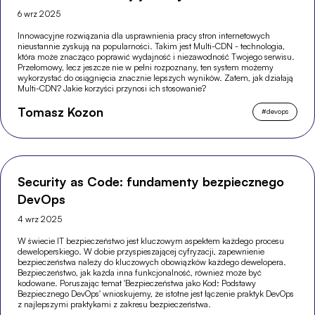
6 wrz 2025
Innowacyjne rozwiązania dla usprawnienia pracy stron internetowych
nieustannie zyskują na popularności. Takim jest Multi-CDN - technologia,
która może znacząco poprawić wydajność i niezawodność Twojego serwisu.
Przełomowy, lecz jeszcze nie w pełni rozpoznany, ten system możemy
wykorzystać do osiągnięcia znacznie lepszych wyników. Zatem, jak działają
Multi-CDN? Jakie korzyści przynosi ich stosowanie?
Tomasz Kozon
#
devops
Security as Code: fundamenty bezpiecznego
DevOps
4 wrz 2025
W świecie IT bezpieczeństwo jest kluczowym aspektem każdego procesu
deweloperskiego. W dobie przyspieszającej cyfryzacji, zapewnienie
bezpieczeństwa należy do kluczowych obowiązków każdego dewelopera.
Bezpieczeństwo, jak każda inna funkcjonalność, również może być
kodowane. Poruszając temat 'Bezpieczeństwa jako Kod: Podstawy
Bezpiecznego DevOps' wnioskujemy, że istotne jest łączenie praktyk DevOps
z najlepszymi praktykami z zakresu bezpieczeństwa.