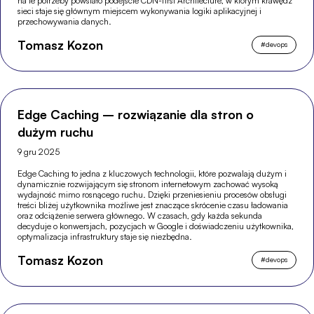
na te potrzeby powstało podejście CDN-first Architecture, w którym krawędź
sieci staje się głównym miejscem wykonywania logiki aplikacyjnej i
przechowywania danych.
Tomasz Kozon
#
devops
Edge Caching – rozwiązanie dla stron o
dużym ruchu
9 gru 2025
Edge Caching to jedna z kluczowych technologii, które pozwalają dużym i
dynamicznie rozwijającym się stronom internetowym zachować wysoką
wydajność mimo rosnącego ruchu. Dzięki przeniesieniu procesów obsługi
treści bliżej użytkownika możliwe jest znaczące skrócenie czasu ładowania
oraz odciążenie serwera głównego. W czasach, gdy każda sekunda
decyduje o konwersjach, pozycjach w Google i doświadczeniu użytkownika,
optymalizacja infrastruktury staje się niezbędna.
Tomasz Kozon
#
devops