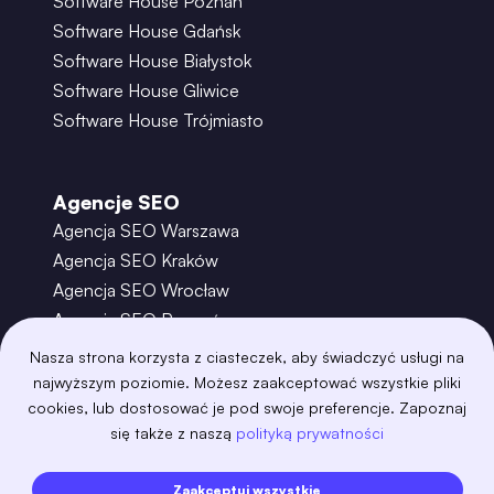
Software House Poznań
Software House Gdańsk
Software House Białystok
Software House Gliwice
Software House Trójmiasto
Agencje SEO
Agencja SEO Warszawa
Agencja SEO Kraków
Agencja SEO Wrocław
Agencja SEO Poznań
Agencja SEO Gdańsk
Nasza strona korzysta z ciasteczek, aby świadczyć usługi na
Agencja SEO Toruń
najwyższym poziomie. Możesz zaakceptować wszystkie pliki
cookies, lub dostosować je pod swoje preferencje. Zapoznaj
się także z naszą
polityką prywatności
©
2026
– Boring Owl – Software House Warszawa
adobexd
algolia
amazon-s3
android
Zaakceptuj wszystkie