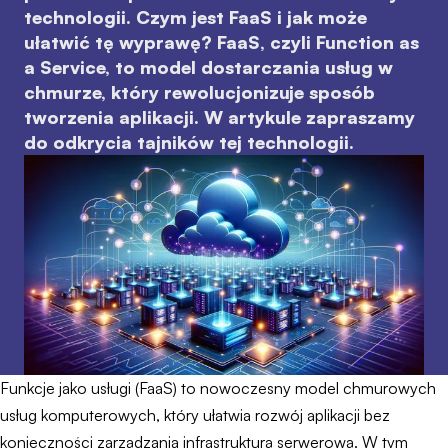
technologii. Czym jest FaaS i jak może
ułatwić tę wyprawę? FaaS, czyli Function as
a Service, to model dostarczania usług w
chmurze, który rewolucjonizuje sposób
tworzenia aplikacji. W artykule zapraszamy
do odkrycia tajników tej technologii.
Funkcje jako usługi (FaaS) to nowoczesny model chmurowych
usług komputerowych, który ułatwia rozwój aplikacji bez
konieczności zarządzania infrastrukturą serwerową. W tym