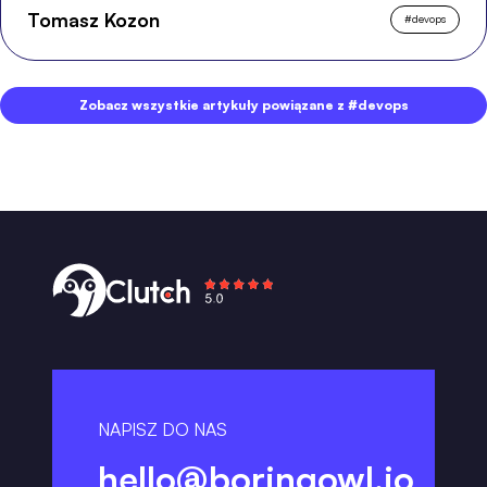
Tomasz Kozon
#
devops
Zobacz wszystkie artykuły powiązane z #devops
NAPISZ DO NAS
hello@boringowl.io