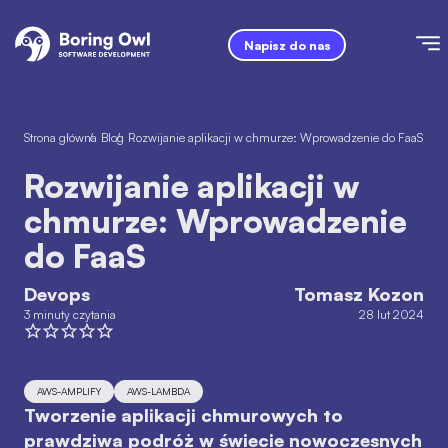
Napisz do nas
Strona główna
/
Blog
/
Rozwijanie aplikacji w chmurze: Wprowadzenie do FaaS
Rozwijanie aplikacji w
chmurze: Wprowadzenie
do FaaS
Devops
Tomasz Kozon
3 minuty czytania
28 lut 2024
AWS-AMPLIFY
AWS-LAMBDA
Tworzenie aplikacji chmurowych to
prawdziwa podróż w świecie nowoczesnych