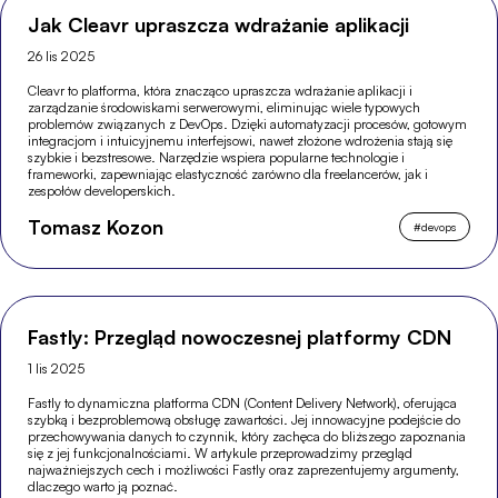
Jak Cleavr upraszcza wdrażanie aplikacji
26 lis 2025
Cleavr to platforma, która znacząco upraszcza wdrażanie aplikacji i
zarządzanie środowiskami serwerowymi, eliminując wiele typowych
problemów związanych z DevOps. Dzięki automatyzacji procesów, gotowym
integracjom i intuicyjnemu interfejsowi, nawet złożone wdrożenia stają się
szybkie i bezstresowe. Narzędzie wspiera popularne technologie i
frameworki, zapewniając elastyczność zarówno dla freelancerów, jak i
zespołów developerskich.
Tomasz Kozon
#
devops
Fastly: Przegląd nowoczesnej platformy CDN
1 lis 2025
Fastly to dynamiczna platforma CDN (Content Delivery Network), oferująca
szybką i bezproblemową obsługę zawartości. Jej innowacyjne podejście do
przechowywania danych to czynnik, który zachęca do bliższego zapoznania
się z jej funkcjonalnościami. W artykule przeprowadzimy przegląd
najważniejszych cech i możliwości Fastly oraz zaprezentujemy argumenty,
dlaczego warto ją poznać.