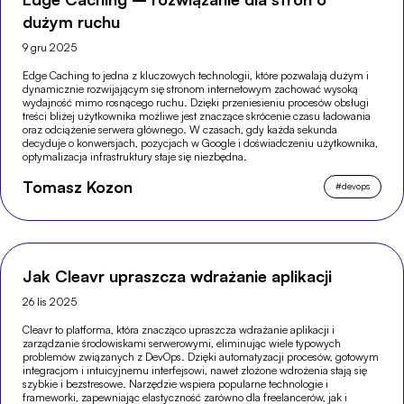
dużym ruchu
9 gru 2025
Edge Caching to jedna z kluczowych technologii, które pozwalają dużym i
dynamicznie rozwijającym się stronom internetowym zachować wysoką
wydajność mimo rosnącego ruchu. Dzięki przeniesieniu procesów obsługi
treści bliżej użytkownika możliwe jest znaczące skrócenie czasu ładowania
oraz odciążenie serwera głównego. W czasach, gdy każda sekunda
decyduje o konwersjach, pozycjach w Google i doświadczeniu użytkownika,
optymalizacja infrastruktury staje się niezbędna.
Tomasz Kozon
#
devops
Jak Cleavr upraszcza wdrażanie aplikacji
26 lis 2025
Cleavr to platforma, która znacząco upraszcza wdrażanie aplikacji i
zarządzanie środowiskami serwerowymi, eliminując wiele typowych
problemów związanych z DevOps. Dzięki automatyzacji procesów, gotowym
integracjom i intuicyjnemu interfejsowi, nawet złożone wdrożenia stają się
szybkie i bezstresowe. Narzędzie wspiera popularne technologie i
frameworki, zapewniając elastyczność zarówno dla freelancerów, jak i