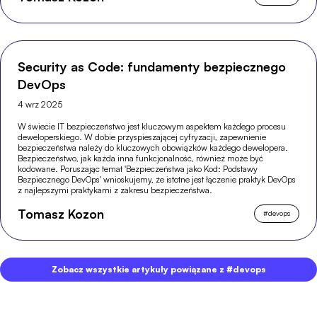
Security as Code: fundamenty bezpiecznego
DevOps
4 wrz 2025
W świecie IT bezpieczeństwo jest kluczowym aspektem każdego procesu
deweloperskiego. W dobie przyspieszającej cyfryzacji, zapewnienie
bezpieczeństwa należy do kluczowych obowiązków każdego dewelopera.
Bezpieczeństwo, jak każda inna funkcjonalność, również może być
kodowane. Poruszając temat 'Bezpieczeństwa jako Kod: Podstawy
Bezpiecznego DevOps' wnioskujemy, że istotne jest łączenie praktyk DevOps
z najlepszymi praktykami z zakresu bezpieczeństwa.
Tomasz Kozon
#
devops
Zobacz wszystkie artykuły powiązane z #devops