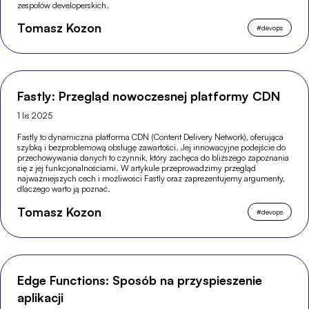
zespołów developerskich.
Tomasz Kozon
#
devops
Fastly: Przegląd nowoczesnej platformy CDN
1 lis 2025
Fastly to dynamiczna platforma CDN (Content Delivery Network), oferująca
szybką i bezproblemową obsługę zawartości. Jej innowacyjne podejście do
przechowywania danych to czynnik, który zachęca do bliższego zapoznania
się z jej funkcjonalnościami. W artykule przeprowadzimy przegląd
najważniejszych cech i możliwości Fastly oraz zaprezentujemy argumenty,
dlaczego warto ją poznać.
Tomasz Kozon
#
devops
Edge Functions: Sposób na przyspieszenie
aplikacji