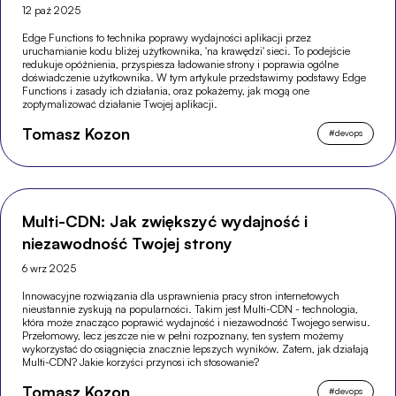
12 paź 2025
Edge Functions to technika poprawy wydajności aplikacji przez
uruchamianie kodu bliżej użytkownika, 'na krawędzi' sieci. To podejście
redukuje opóźnienia, przyspiesza ładowanie strony i poprawia ogólne
doświadczenie użytkownika. W tym artykule przedstawimy podstawy Edge
Functions i zasady ich działania, oraz pokażemy, jak mogą one
zoptymalizować działanie Twojej aplikacji.
Tomasz Kozon
#
devops
Multi-CDN: Jak zwiększyć wydajność i
niezawodność Twojej strony
6 wrz 2025
Innowacyjne rozwiązania dla usprawnienia pracy stron internetowych
nieustannie zyskują na popularności. Takim jest Multi-CDN - technologia,
która może znacząco poprawić wydajność i niezawodność Twojego serwisu.
Przełomowy, lecz jeszcze nie w pełni rozpoznany, ten system możemy
wykorzystać do osiągnięcia znacznie lepszych wyników. Zatem, jak działają
Multi-CDN? Jakie korzyści przynosi ich stosowanie?
Tomasz Kozon
#
devops