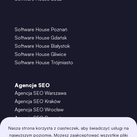
Software House Poznań
Software House Gdańsk
Software House Białystok
Software House Gliwice
Software House Trójmiasto
Agencje SEO
Agencja SEO Warszawa
Agencja SEO Kraków
Agencja SEO Wrocław
Agencja SEO Poznań
Agencja SEO Gdańsk
Nasza strona korzysta z ciasteczek, aby świadczyć usługi na
Agencja SEO Toruń
najwyższym poziomie. Możesz zaakceptować wszystkie pliki