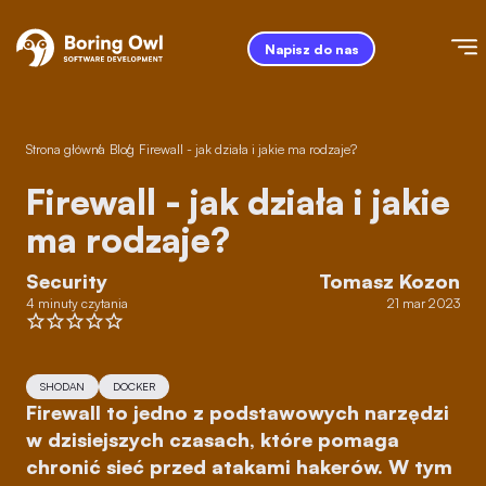
Napisz do nas
Strona główna
/
Blog
/
Firewall - jak działa i jakie ma rodzaje?
Firewall - jak działa i jakie
ma rodzaje?
Security
Tomasz Kozon
4 minuty czytania
21 mar 2023
SHODAN
DOCKER
Firewall to jedno z podstawowych narzędzi
w dzisiejszych czasach, które pomaga
chronić sieć przed atakami hakerów. W tym