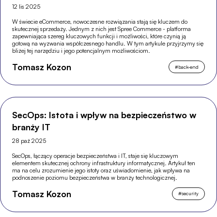
12 lis 2025
W świecie eCommerce, nowoczesne rozwiązania stają się kluczem do
skutecznej sprzedaży. Jednym z nich jest Spree Commerce - platforma
zapewniająca szereg kluczowych funkcji i możliwości, które czynią ją
gotową na wyzwania współczesnego handlu. W tym artykule przyjrzymy się
bliżej tej narzędziu i jego potencjalnym możliwościom.
Tomasz Kozon
#
back-end
SecOps: Istota i wpływ na bezpieczeństwo w
branży IT
28 paź 2025
SecOps, łączący operacje bezpieczeństwa i IT, staje się kluczowym
elementem skutecznej ochrony infrastruktury informatycznej. Artykuł ten
ma na celu zrozumienie jego istoty oraz uświadomienie, jak wpływa na
podnoszenie poziomu bezpieczeństwa w branży technologicznej.
Tomasz Kozon
#
security