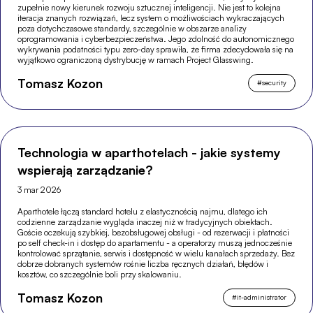
zupełnie nowy kierunek rozwoju sztucznej inteligencji. Nie jest to kolejna
iteracja znanych rozwiązań, lecz system o możliwościach wykraczających
poza dotychczasowe standardy, szczególnie w obszarze analizy
oprogramowania i cyberbezpieczeństwa. Jego zdolność do autonomicznego
wykrywania podatności typu zero-day sprawiła, że firma zdecydowała się na
wyjątkowo ograniczoną dystrybucję w ramach Project Glasswing.
Tomasz Kozon
#
security
Technologia w aparthotelach - jakie systemy
wspierają zarządzanie?
3 mar 2026
Aparthotele łączą standard hotelu z elastycznością najmu, dlatego ich
codzienne zarządzanie wygląda inaczej niż w tradycyjnych obiektach.
Goście oczekują szybkiej, bezobsługowej obsługi - od rezerwacji i płatności
po self check-in i dostęp do apartamentu - a operatorzy muszą jednocześnie
kontrolować sprzątanie, serwis i dostępność w wielu kanałach sprzedaży. Bez
dobrze dobranych systemów rośnie liczba ręcznych działań, błędów i
kosztów, co szczególnie boli przy skalowaniu.
Tomasz Kozon
#
it-administrator