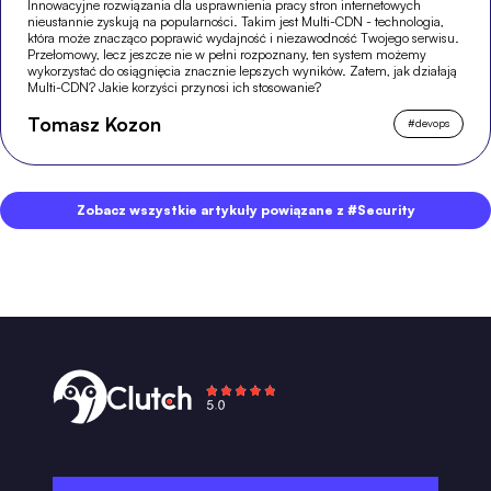
Innowacyjne rozwiązania dla usprawnienia pracy stron internetowych
nieustannie zyskują na popularności. Takim jest Multi-CDN - technologia,
która może znacząco poprawić wydajność i niezawodność Twojego serwisu.
Przełomowy, lecz jeszcze nie w pełni rozpoznany, ten system możemy
wykorzystać do osiągnięcia znacznie lepszych wyników. Zatem, jak działają
Multi-CDN? Jakie korzyści przynosi ich stosowanie?
Tomasz Kozon
#
devops
Zobacz wszystkie artykuły powiązane z #Security