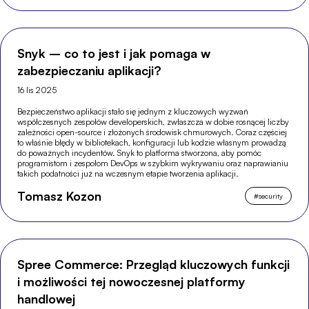
Snyk – co to jest i jak pomaga w
zabezpieczaniu aplikacji?
16 lis 2025
Bezpieczeństwo aplikacji stało się jednym z kluczowych wyzwań
współczesnych zespołów developerskich, zwłaszcza w dobie rosnącej liczby
zależności open-source i złożonych środowisk chmurowych. Coraz częściej
to właśnie błędy w bibliotekach, konfiguracji lub kodzie własnym prowadzą
do poważnych incydentów. Snyk to platforma stworzona, aby pomóc
programistom i zespołom DevOps w szybkim wykrywaniu oraz naprawianiu
takich podatności już na wczesnym etapie tworzenia aplikacji.
Tomasz Kozon
#
security
Spree Commerce: Przegląd kluczowych funkcji
i możliwości tej nowoczesnej platformy
handlowej