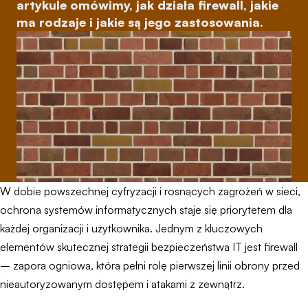
artykule omówimy, jak działa firewall, jakie
ma rodzaje i jakie są jego zastosowania.
W dobie powszechnej cyfryzacji i rosnących zagrożeń w sieci,
ochrona systemów informatycznych staje się priorytetem dla
każdej organizacji i użytkownika. Jednym z kluczowych
elementów skutecznej strategii bezpieczeństwa IT jest firewall
– zapora ogniowa, która pełni rolę pierwszej linii obrony przed
nieautoryzowanym dostępem i atakami z zewnątrz.