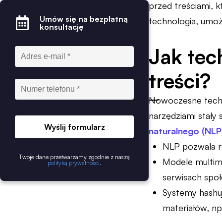
przed treściami, 
Umów się na bezpłatną
technologia, umożl
konsultację
Jak tec
treści?
Nowoczesne techno
narzędziami stały 
Wyślij formularz
naturalnego (NLP
NLP pozwala r
Twoje dane przetwarzamy zgodnie z naszą
Modele multimo
polityką prywatności
.
serwisach spo
Systemy hashu
materiałów, np.