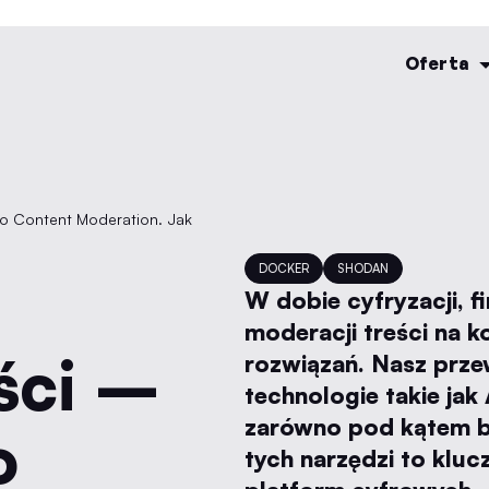
Oferta
DOCKER
SHODAN
W dobie cyfryzacji, f
moderacji treści na k
eści –
rozwiązań. Nasz prze
technologie takie jak 
zarówno pod kątem be
o
tych narzędzi to klu