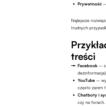
Prywatność
–
Najlepsze rozwiąz
trudnych przypadk
Przykła
treści
Facebook
– s
dezinformacja)
YouTube
– wy
często zanim tr
Chatboty i s
czy na forach.