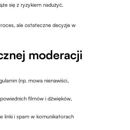
że się z ryzykiem nadużyć.
roces, ale ostateczne decyzje w
cznej moderacji
egulamin (np. mowa nienawiści,
powiednich filmów i dźwięków,
 linki i spam w komunikatorach