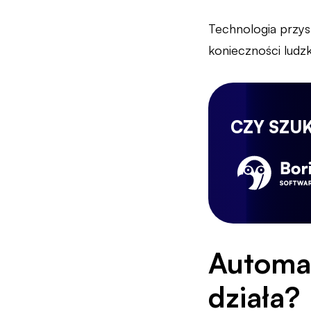
Technologia przysp
konieczności ludzk
CZY SZU
Automaty
działa?