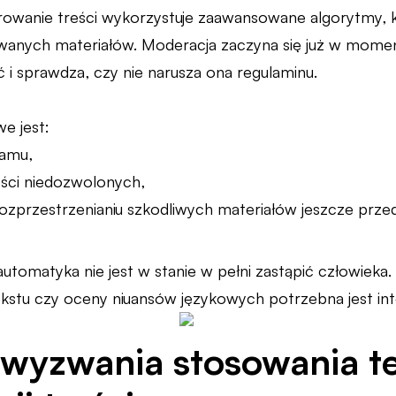
rowanie treści wykorzystuje zaawansowane algorytmy, k
wanych materiałów. Moderacja zaczyna się już w mome
ć i sprawdza, czy nie narusza ona regulaminu.
e jest:
pamu,
eści niedozwolonych,
ozprzestrzenianiu szkodliwych materiałów jeszcze przed
tomatyka nie jest w stanie w pełni zastąpić człowiek
tekstu czy oceny niuansów językowych potrzebna jest i
i wyzwania stosowania t