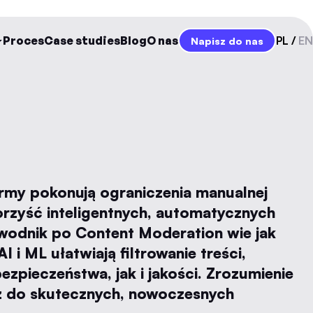
Proces
Case studies
Blog
O nas
PL
EN
Napisz do nas
irmy pokonują ograniczenia manualnej
orzyść inteligentnych, automatycznych
wodnik po Content Moderation wie jak
AI i ML ułatwiają filtrowanie treści,
zpieczeństwa, jak i jakości. Zrozumienie
cz do skutecznych, nowoczesnych