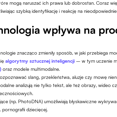
które mogą naruszać ich prawa lub dobrostan. Coraz wię
iwiając szybką identyfikację i reakcję na nieodpowiednie 
hnologia wpływa na pro
logie znacząco zmieniły sposób, w jaki przebiega mode
się
algorytmy sztucznej inteligencji
– w tym uczenie 
)
oraz modele multimodalne.
ozpoznawać slang, przekleństwa, aluzje czy mowę niena
dalne analizują nie tylko tekst, ale też obrazy, wideo c
łecznościowych.
jące (np. PhotoDNA) umożliwiają błyskawiczne wykrywan
 pornografii dziecięcej.