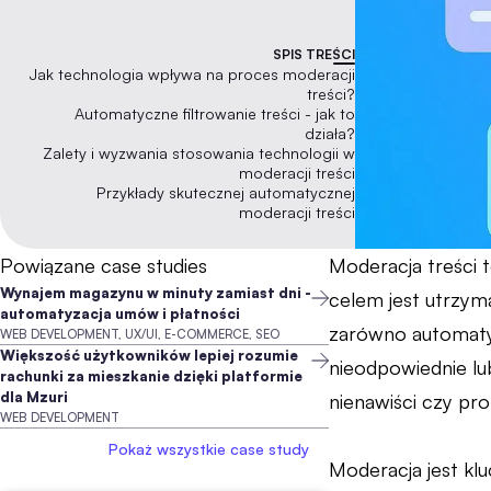
SPIS TREŚCI
Jak technologia wpływa na proces moderacji
treści?
Automatyczne filtrowanie treści - jak to
działa?
Zalety i wyzwania stosowania technologii w
moderacji treści
Przykłady skutecznej automatycznej
moderacji treści
Powiązane case studies
Moderacja treści 
Wynajem magazynu w minuty zamiast dni -
celem jest utrzym
automatyzacja umów i płatności
zarówno automatycz
WEB DEVELOPMENT, UX/UI, E-COMMERCE, SEO
Większość użytkowników lepiej rozumie
nieodpowiednie lu
rachunki za mieszkanie dzięki platformie
dla Mzuri
nienawiści czy p
WEB DEVELOPMENT
Pokaż wszystkie case study
Moderacja jest kl