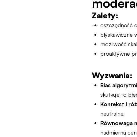
moderac
Zalety:
oszczędność c
błyskawiczne 
możliwość skal
proaktywne pr
Wyzwania:
Bias algorytm
skutkuje to błę
Kontekst i ró
neutralne.
Równowaga mi
nadmierną cen