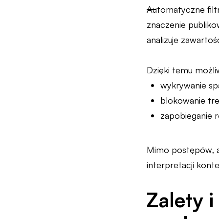
Automatyczne filt
znaczenie publiko
analizuje zawartoś
Dzięki temu możliw
wykrywanie s
blokowanie tr
zapobieganie r
Mimo postępów, au
interpretacji kon
Zalety 