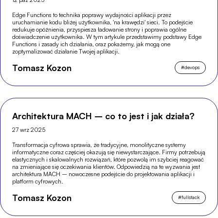
Edge Functions to technika poprawy wydajności aplikacji przez
uruchamianie kodu bliżej użytkownika, 'na krawędzi' sieci. To podejście
redukuje opóźnienia, przyspiesza ładowanie strony i poprawia ogólne
doświadczenie użytkownika. W tym artykule przedstawimy podstawy Edge
Functions i zasady ich działania, oraz pokażemy, jak mogą one
zoptymalizować działanie Twojej aplikacji.
Tomasz Kozon
#
devops
Architektura MACH – co to jest i jak działa?
27 wrz 2025
Transformacja cyfrowa sprawia, że tradycyjne, monolityczne systemy
informatyczne coraz częściej okazują się niewystarczające. Firmy potrzebują
elastycznych i skalowalnych rozwiązań, które pozwolą im szybciej reagować
na zmieniające się oczekiwania klientów. Odpowiedzią na te wyzwania jest
architektura MACH – nowoczesne podejście do projektowania aplikacji i
platform cyfrowych.
Tomasz Kozon
#
fullstack