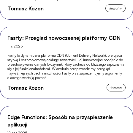
Tomasz Kozon
#
security
Fastly: Przegląd nowoczesnej platformy CDN
1 lis 2025
Fastly to dynamiczna platforma CDN (Content Delivery Network), oferująca
szybką i bezproblemową obsługę zawartości. Jej innowacyjne podejście do
przechowywania danych to czynnik, który zachęca do bliższego zapoznania
się z jej funkcjonalnościami. W artykule przeprowadzimy przegląd
najważniejszych cech i możliwości Fastly oraz zaprezentujemy argumenty,
dlaczego warto ją poznać.
Tomasz Kozon
#
devops
Edge Functions: Sposób na przyspieszenie
aplikacji
12 paź 2025