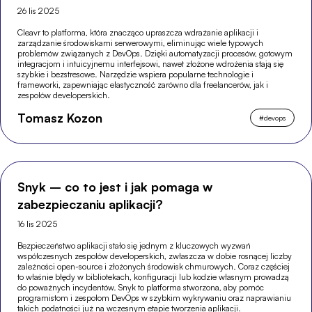
26 lis 2025
Cleavr to platforma, która znacząco upraszcza wdrażanie aplikacji i
zarządzanie środowiskami serwerowymi, eliminując wiele typowych
problemów związanych z DevOps. Dzięki automatyzacji procesów, gotowym
integracjom i intuicyjnemu interfejsowi, nawet złożone wdrożenia stają się
szybkie i bezstresowe. Narzędzie wspiera popularne technologie i
frameworki, zapewniając elastyczność zarówno dla freelancerów, jak i
zespołów developerskich.
Tomasz Kozon
#
devops
Snyk – co to jest i jak pomaga w
zabezpieczaniu aplikacji?
16 lis 2025
Bezpieczeństwo aplikacji stało się jednym z kluczowych wyzwań
współczesnych zespołów developerskich, zwłaszcza w dobie rosnącej liczby
zależności open-source i złożonych środowisk chmurowych. Coraz częściej
to właśnie błędy w bibliotekach, konfiguracji lub kodzie własnym prowadzą
do poważnych incydentów. Snyk to platforma stworzona, aby pomóc
programistom i zespołom DevOps w szybkim wykrywaniu oraz naprawianiu
takich podatności już na wczesnym etapie tworzenia aplikacji.