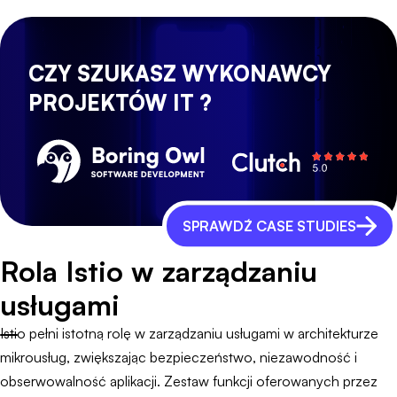
CZY SZUKASZ WYKONAWCY
PROJEKTÓW IT ?
SPRAWDŹ CASE STUDIES
Rola Istio w zarządzaniu
usługami
Istio pełni istotną rolę w zarządzaniu usługami w architekturze
mikrousług, zwiększając bezpieczeństwo, niezawodność i
obserwowalność aplikacji. Zestaw funkcji oferowanych przez