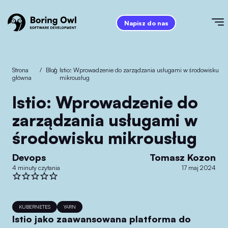
Napisz do nas
Strona
/
Blog
/
Istio: Wprowadzenie do zarządzania usługami w środowisku
główna
mikrousług
Istio: Wprowadzenie do
zarządzania usługami w
środowisku mikrousług
Devops
Tomasz Kozon
4 minuty czytania
17 maj 2024
KUBERNETES
YARN
Istio jako zaawansowana platforma do