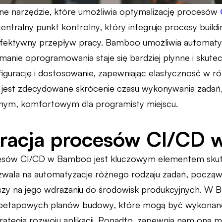
e narzędzie, które umożliwia optymalizację procesów
 centralny punkt kontrolny, który integruje procesy build
efektywny przepływ pracy. Bamboo umożliwia automatyz
zymanie oprogramowania staje się bardziej płynne i skut
gurację i dostosowanie, zapewniając elastyczność w r
 jest zdecydowane skrócenie czasu wykonywania zadań, z
dnym, komfortowym dla programisty miejscu.
uracja procesów CI/CD
cesów CI/CD w Bamboo jest kluczowym elementem skute
wala na automatyzacje różnego rodzaju zadań, począws
szy na jego wdrażaniu do środowisk produkcyjnych. 
eloetapowych planów budowy, które mogą być wykonane
trategią rozwoju aplikacji. Ponadto, zapewnia nam ona 