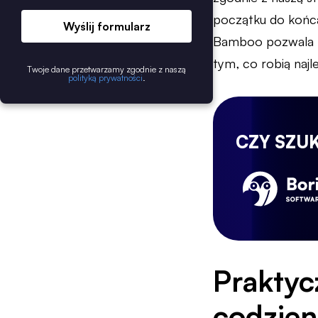
początku do końca
Wyślij formularz
Bamboo pozwala z
tym, co robią najle
Twoje dane przetwarzamy zgodnie z naszą
polityką prywatności
.
CZY SZU
Prakty
codzien