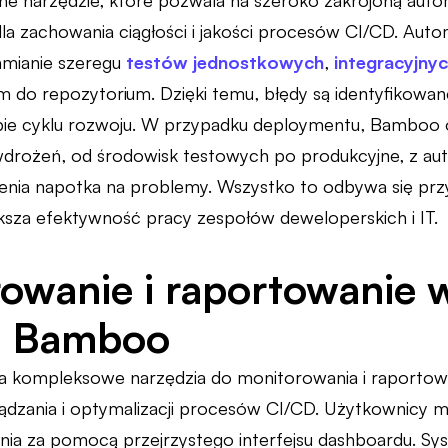
 narzędzie, które pozwala na szeroko zakrojoną auto
dla zachowania ciągłości i jakości procesów CI/CD. A
amianie szeregu
testów jednostkowych
,
integracyjny
do repozytorium. Dzięki temu, błędy są identyfikowa
e cyklu rozwoju. W przypadku deploymentu, Bamboo of
drożeń, od środowisk testowych po produkcyjne, z au
żenia napotka na problemy. Wszystko to odbywa się przy 
sza efektywność pracy zespołów deweloperskich i IT.
owanie i raportowanie 
z Bamboo
 kompleksowe narzędzia do monitorowania i raportowa
dzania i optymalizacji procesów CI/CD. Użytkownicy mo
enia za pomocą przejrzystego interfejsu dashboardu.