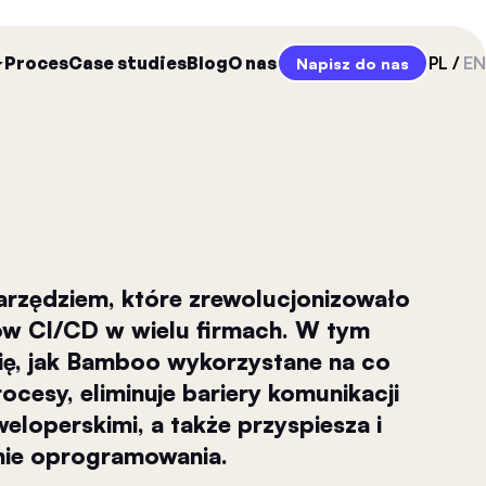
Proces
Case studies
Blog
O nas
PL
EN
Napisz do nas
arzędziem, które zrewolucjonizowało
ów CI/CD w wielu firmach. W tym
się, jak Bamboo wykorzystane na co
rocesy, eliminuje bariery komunikacji
loperskimi, a także przyspiesza i
nie oprogramowania.