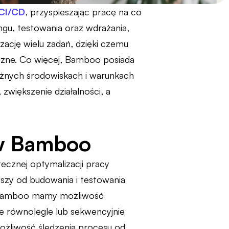
CI/CD
, przyspieszając pracę na co
ingu, testowania oraz wdrażania,
ację wielu zadań, dzięki czemu
eczne. Co więcej, Bamboo posiada
óżnych środowiskach i warunkach
większenie działalności, a
 w Bamboo
cznej optymalizacji pracy
zy od budowania i testowania
W Bamboo mamy możliwość
 równolegle lub sekwencyjnie
możliwość śledzenia procesu od