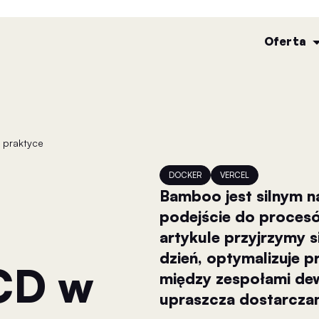
Oferta
 praktyce
DOCKER
VERCEL
Bamboo jest silnym n
podejście do proces
artykule przyjrzymy 
dzień, optymalizuje p
CD w
między zespołami dewe
upraszcza dostarcza