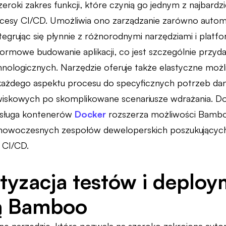
eroki zakres funkcji, które czynią go jednym z najbard
cesy CI/CD. Umożliwia ono zarządzanie zarówno automat
egrując się płynnie z różnorodnymi narzędziami i pla
formowe budowanie aplikacji, co jest szczególnie przy
nologicznych. Narzędzie oferuje także elastyczne możliw
ażdego aspektu procesu do specyficznych potrzeb dane
iskowych po skomplikowane scenariusze wdrażania. Do
obsługa kontenerów
Docker
rozszerza możliwości Bamb
 nowoczesnych zespołów deweloperskich poszukujących 
 CI/CD.
yzacja testów i deploy
ą Bamboo