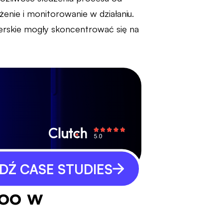
nie i monitorowanie w działaniu.
skie mogły skoncentrować się na
Ź CASE STUDIES
boo w