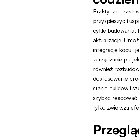
Praktyczne zasto
przyspieszyć i u
cykle budowania, t
aktualizacje. Umoż
integrację kodu i 
zarządzanie proje
również rozbudowa
dostosowanie proc
stanie buildów i 
szybko reagować n
tylko zwiększa e
Przeglą