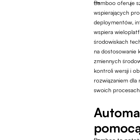
Bamboo oferuje sz
wspierających pro
deploymentów, int
wspiera wieloplat
środowiskach tech
na dostosowanie k
zmiennych środow
kontroli wersji i 
rozwiązaniem dla
swoich procesach
Automat
pomoc