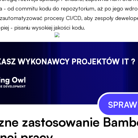
 - od commitu kodu do repozytorium, aż po jego wdroże
automatyzować procesy CI/CD, aby zespoły deweloper
piej - pisaniu wysokiej jakości kodu.
KASZ WYKONAWCY PROJEKTÓW IT ?
SPRAWD
czne zastosowanie Bam
nej pracy