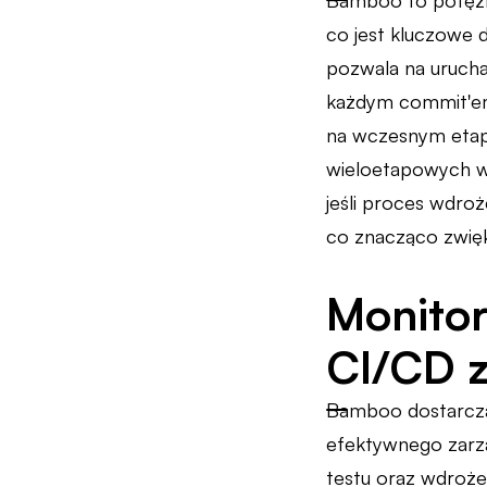
Bamboo to potężne
co jest kluczowe 
pozwala na uruch
każdym commit'em 
na wczesnym etapi
wieloetapowych w
jeśli proces wdro
co znacząco zwięk
Monitor
CI/CD 
Bamboo dostarcza
efektywnego zarzą
testu oraz wdroż