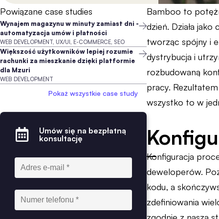
Powiązane case studies
Bamboo to potężn
Wynajem magazynu w minuty zamiast dni -
dzień. Działa jako
automatyzacja umów i płatności
tworząc spójny i 
WEB DEVELOPMENT, UX/UI, E-COMMERCE, SEO
Większość użytkowników lepiej rozumie
dystrybucja i utr
rachunki za mieszkanie dzięki platformie
dla Mzuri
rozbudowaną konfi
WEB DEVELOPMENT
pracy. Rezultatem
Pokaż wszystkie case study
wszystko to w je
Konfig
Umów się na bezpłatną
konsultację
Konfiguracja pro
deweloperów. Poz
kodu, a skończyw
zdefiniowania wi
zgodnie z naszą s