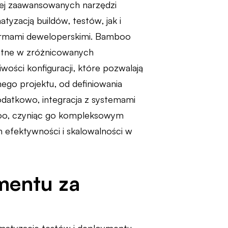
ziej zaawansowanych narzędzi
yzacją buildów, testów, jak i
tformami deweloperskimi. Bamboo
datne w zróżnicowanych
ości konfiguracji, które pozwalają
go projektu, od definiowania
datkowo, integracja z systemami
oo, czyniąc go kompleksowym
efektywności i skalowalności w
mentu za