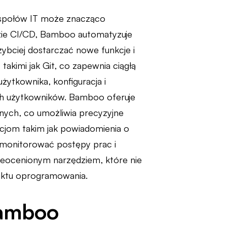
espołów IT może znacząco
zie CI/CD, Bamboo automatyzuje
zybciej dostarczać nowe funkcje i
 takimi jak Git, co zapewnia ciągłą
użytkownika, konfiguracja i
nych użytkowników. Bamboo oferuje
nych, co umożliwia precyzyjne
cjom takim jak powiadomienia o
 monitorować postępy prac i
ieocenionym narzędziem, które nie
uktu oprogramowania.
Bamboo