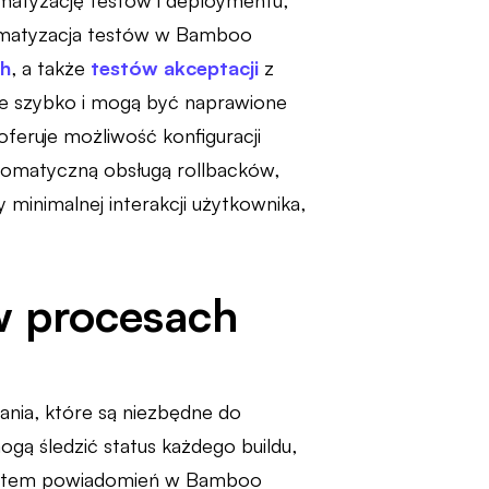
matyzację testów i deploymentu,
utomatyzacja testów w Bamboo
ch
, a także
testów akceptacji
z
ne szybko i mogą być naprawione
eruje możliwość konfiguracji
tomatyczną obsługą rollbacków,
minimalnej interakcji użytkownika,
w procesach
nia, które są niezbędne do
gą śledzić status każdego buildu,
 System powiadomień w Bamboo