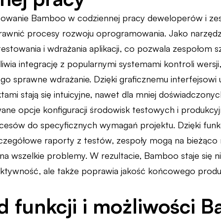
sowanie Bamboo w codziennej pracy deweloperów i z
sprawnić procesy rozwoju oprogramowania. Jako narzęd
estowania i wdrażania aplikacji, co pozwala zespołom s
liwia integrację z popularnymi systemami kontroli wersji,
jego sprawne wdrażanie. Dzięki graficznemu interfejsowi 
ktami stają się intuicyjne, nawet dla mniej doświadczo
ne opcje konfiguracji środowisk testowych i produkcyj
esów do specyficznych wymagań projektu. Dzięki funk
szczegółowe raporty z testów, zespoły mogą na bieżąco
a wszelkie problemy. W rezultacie, Bamboo staje się n
fektywność, ale także poprawia jakość końcowego prod
d funkcji i możliwości 