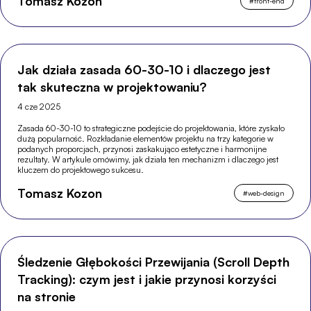
Tomasz Kozon
#
front-end
Jak działa zasada 60-30-10 i dlaczego jest
tak skuteczna w projektowaniu?
4 cze 2025
Zasada 60-30-10 to strategiczne podejście do projektowania, które zyskało
dużą popularność. Rozkładanie elementów projektu na trzy kategorie w
podanych proporcjach, przynosi zaskakująco estetyczne i harmonijne
rezultaty. W artykule omówimy, jak działa ten mechanizm i dlaczego jest
kluczem do projektowego sukcesu.
Tomasz Kozon
#
web-design
Śledzenie Głębokości Przewijania (Scroll Depth
Tracking): czym jest i jakie przynosi korzyści
na stronie