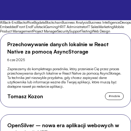
AI
Back-End
Backoffice
Bigdata
Blockchain
Business Analysis
Business Intelligence
Devops
Embedded
Front End
Fullstack
Gaming
HR
IT Administrator
IT Sales
Marketing
Mobile
Product Management
Project Manager
Security
Support
Testing
Web Design
Przechowywanie danych lokalnie w React
Native za pomocą AsyncStorage
6 cze 2025
Zapraszamy do kompletnego poradnika, który przeniesie Cię przez proces
przechowywania danych lokalnie w React Native za pomocą AsyncStorage.
Ta technika jest niezwykle przydatna, gdy chcesz zapisywać dane
użytkownika lub informacje ważne dla Twojej aplikacji, które muszą być
dostępne nawet po restarcie aplikacji.
Tomasz Kozon
#
mobile
OpenSilver – nowa era aplikacji webowych w