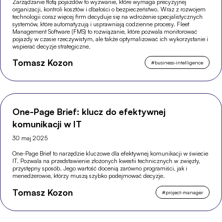
Zarządzanie flotą pojazdów to wyzwanie, które wymaga precyzyjnej
organizacji, kontroli kosztów i dbałości o bezpieczeństwo. Wraz z rozwojem
technologii coraz więcej firm decyduje się na wdrożenie specjalistycznych
systemów, które automatyzują i usprawniają codzienne procesy. Fleet
Management Software (FMS) to rozwiązanie, które pozwala monitorować
pojazdy w czasie rzeczywistym, ale także optymalizować ich wykorzystanie i
wspierać decyzje strategiczne.
Tomasz Kozon
#
business-intelligence
One-Page Brief: klucz do efektywnej
komunikacji w IT
30 maj 2025
One-Page Brief to narzędzie kluczowe dla efektywnej komunikacji w świecie
IT. Pozwala na przedstawienie złożonych kwestii technicznych w zwięzły,
przystępny sposób. Jego wartość docenią zarówno programiści, jak i
menedżerowie, którzy muszą szybko podejmować decyzje.
Tomasz Kozon
#
project-manager