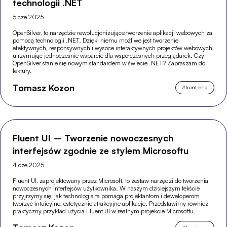
technologii .NET
5 cze 2025
OpenSilver, to narzędzie rewolucjonizujące tworzenie aplikacji webowych za
pomocą technologii .NET. Dzięki niemu możliwe jest tworzenie
efektywnych, responsywnych i wysoce interaktywnych projektów webowych,
utrzymując jednocześnie wsparcie dla współczesnych przeglądarek. Czy
OpenSilver stanie się nowym standardem w świecie .NET? Zapraszam do
lektury.
Tomasz Kozon
#
front-end
Fluent UI – Tworzenie nowoczesnych
interfejsów zgodnie ze stylem Microsoftu
4 cze 2025
Fluent UI, zaprojektowany przez Microsoft, to zestaw narzędzi do tworzenia
nowoczesnych interfejsów użytkownika. W naszym dzisiejszym tekście
przyjrzymy się, jak technologia ta pomaga projektantom i deweloperom
tworzyć intuicyjne, estetycznie atrakcyjne aplikacje. Przedstawimy również
praktyczny przykład użycia Fluent UI w realnym projekcie Microsoftu.