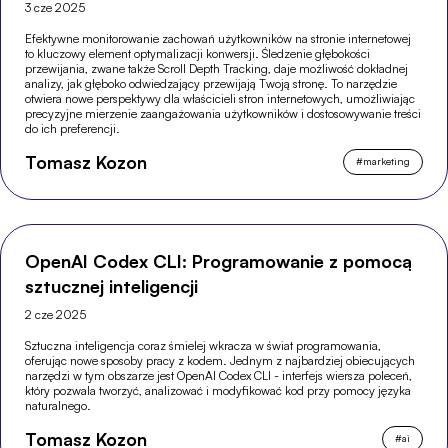
3 cze 2025
Efektywne monitorowanie zachowań użytkowników na stronie internetowej
to kluczowy element optymalizacji konwersji. Śledzenie głębokości
przewijania, zwane także Scroll Depth Tracking, daje możliwość dokładnej
analizy, jak głęboko odwiedzający przewijają Twoją stronę. To narzędzie
otwiera nowe perspektywy dla właścicieli stron internetowych, umożliwiając
precyzyjne mierzenie zaangażowania użytkowników i dostosowywanie treści
do ich preferencji.
Tomasz Kozon
#
marketing
OpenAI Codex CLI: Programowanie z pomocą
sztucznej inteligencji
2 cze 2025
Sztuczna inteligencja coraz śmielej wkracza w świat programowania,
oferując nowe sposoby pracy z kodem. Jednym z najbardziej obiecujących
narzędzi w tym obszarze jest OpenAI Codex CLI - interfejs wiersza poleceń,
który pozwala tworzyć, analizować i modyfikować kod przy pomocy języka
naturalnego.
Tomasz Kozon
#
ai