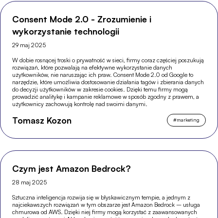
Consent Mode 2.0 - Zrozumienie i
wykorzystanie technologii
29 maj 2025
W dobie rosnącej troski o prywatność w sieci, firmy coraz częściej poszukują
rozwiązań, które pozwalają na efektywne wykorzystanie danych
użytkowników, nie naruszając ich praw. Consent Mode 2.0 od Google to
narzędzie, które umożliwia dostosowanie działania tagów i zbierania danych
do decyzji użytkowników w zakresie cookies. Dzięki temu firmy mogą
prowadzić analitykę i kampanie reklamowe w sposób zgodny z prawem, a
użytkownicy zachowują kontrolę nad swoimi danymi.
Tomasz Kozon
#
marketing
Czym jest Amazon Bedrock?
28 maj 2025
Sztuczna inteligencja rozwija się w błyskawicznym tempie, a jednym z
najciekawszych rozwiązań w tym obszarze jest Amazon Bedrock – usługa
chmurowa od AWS. Dzięki niej firmy mogą korzystać z zaawansowanych