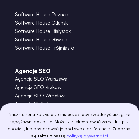
Software House Poznań
Software House Gdańsk
Software House Białystok
Software House Gliwice
Software House Trójmiasto
Agencje SEO
Agencja SEO Warszawa
Agencja SEO Kraków
Agencja SEO Wrocław
Agencja SEO Poznań
Agencja SEO Gdańsk
Nasza strona korzysta z ciasteczek, aby świadczyć usługi na
Agencja SEO Toruń
najwyższym poziomie. Możesz zaakceptować wszystkie pliki
cookies, lub dostosować je pod swoje preferencje. Zapoznaj
się także z naszą
polityką prywatności