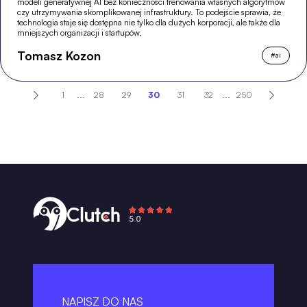
modeli generatywnej AI bez konieczności trenowania własnych algorytmów
czy utrzymywania skomplikowanej infrastruktury. To podejście sprawia, że
technologia staje się dostępna nie tylko dla dużych korporacji, ale także dla
mniejszych organizacji i startupów.
Tomasz Kozon
#
ai
1
...
28
29
30
31
32
...
250
NAPISZ DO NAS