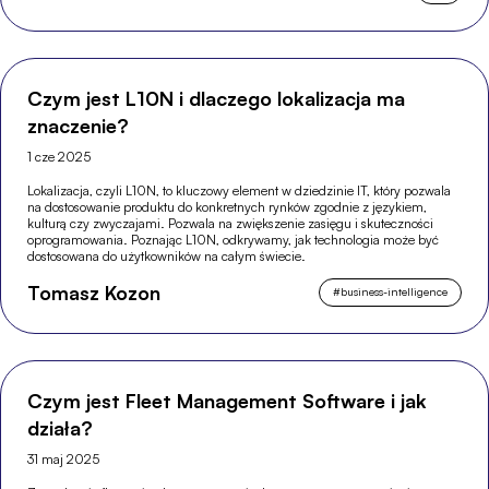
Czym jest L10N i dlaczego lokalizacja ma
znaczenie?
1 cze 2025
Lokalizacja, czyli L10N, to kluczowy element w dziedzinie IT, który pozwala
na dostosowanie produktu do konkretnych rynków zgodnie z językiem,
kulturą czy zwyczajami. Pozwala na zwiększenie zasięgu i skuteczności
oprogramowania. Poznając L10N, odkrywamy, jak technologia może być
dostosowana do użytkowników na całym świecie.
Tomasz Kozon
#
business-intelligence
Czym jest Fleet Management Software i jak
działa?
31 maj 2025