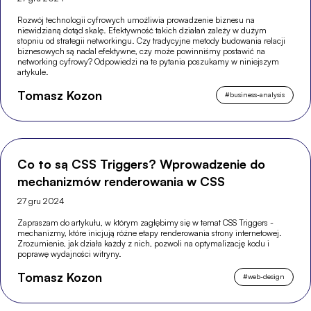
Rozwój technologii cyfrowych umożliwia prowadzenie biznesu na
niewidzianą dotąd skalę. Efektywność takich działań zależy w dużym
stopniu od strategii networkingu. Czy tradycyjne metody budowania relacji
biznesowych są nadal efektywne, czy może powinniśmy postawić na
networking cyfrowy? Odpowiedzi na te pytania poszukamy w niniejszym
artykule.
Tomasz Kozon
#
business-analysis
Co to są CSS Triggers? Wprowadzenie do
mechanizmów renderowania w CSS
27 gru 2024
Zapraszam do artykułu, w którym zagłębimy się w temat CSS Triggers -
mechanizmy, które inicjują różne etapy renderowania strony internetowej.
Zrozumienie, jak działa każdy z nich, pozwoli na optymalizację kodu i
poprawę wydajności witryny.
Tomasz Kozon
#
web-design