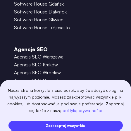
Software House Gdańsk
Software House Białystok
Software House Gliwice
Software House Trójmiasto
Agencje SEO
Agencja SEO Warszawa
Agencja SEO Kraków
Agencja SEO Wrocław
Agencja SEO Poznań
Agencja SEO Gdańsk
Nasza strona korzysta z ciasteczek, aby świadczyć usługi na
Agencja SEO Toruń
najwyższym poziomie. Możesz zaakceptować wszystkie pliki
cookies, lub dostosować je pod swoje preferencje. Zapoznaj
się także z naszą
polityką prywatności
©
2026
– Boring Owl – Software House Warszawa
adobexd
algolia
amazon-s3
android
Zaakceptuj wszystkie
angular
api
apscheduler
argocd