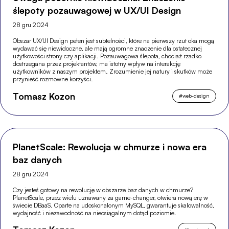
ślepoty pozauwagowej w UX/UI Design
28 gru 2024
Obszar UX/UI Design pełen jest subtelności, które na pierwszy rzut oka mogą
wydawać się niewidoczne, ale mają ogromne znaczenie dla ostatecznej
użytkowości strony czy aplikacji. Pozauwagowa ślepota, chociaż rzadko
dostrzegana przez projektantów, ma istotny wpływ na interakcję
użytkowników z naszym projektem. Zrozumienie jej natury i skutków może
przynieść rozmowne korzyści.
Tomasz Kozon
#
web-design
PlanetScale: Rewolucja w chmurze i nowa era
baz danych
28 gru 2024
Czy jesteś gotowy na rewolucję w obszarze baz danych w chmurze?
PlanetScale, przez wielu uznawany za game-changer, otwiera nową erę w
świecie DBaaS. Oparte na udoskonalonym MySQL, gwarantuje skalowalność,
wydajność i niezawodność na nieosiągalnym dotąd poziomie.