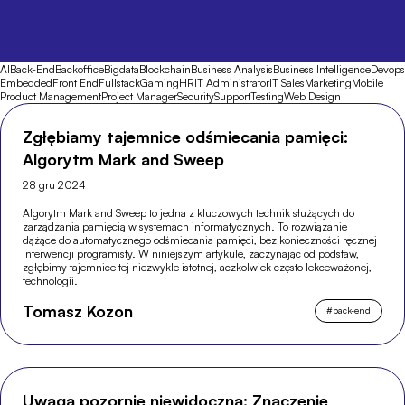
AI
Back-End
Backoffice
Bigdata
Blockchain
Business Analysis
Business Intelligence
Devops
Embedded
Front End
Fullstack
Gaming
HR
IT Administrator
IT Sales
Marketing
Mobile
Product Management
Project Manager
Security
Support
Testing
Web Design
Zgłębiamy tajemnice odśmiecania pamięci:
Algorytm Mark and Sweep
28 gru 2024
Algorytm Mark and Sweep to jedna z kluczowych technik służących do
zarządzania pamięcią w systemach informatycznych. To rozwiązanie
dążące do automatycznego odśmiecania pamięci, bez konieczności ręcznej
interwencji programisty. W niniejszym artykule, zaczynając od podstaw,
zgłębimy tajemnice tej niezwykle istotnej, aczkolwiek często lekceważonej,
technologii.
Tomasz Kozon
#
back-end
Uwaga pozornie niewidoczna: Znaczenie