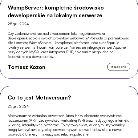
WampServer: kompletne środowisko
deweloperskie na lokalnym serwerze
25 gru 2024
Czy zastanawiałeś się nad stworzeniem lokalnego środowiska
deweloperskiego dla swoich projektów webowych? Pozwolę Ci posmakować
siłę i prostotę WampServera - kompletnej platformy, która skonfiguruje
lokalny serwer na Twoim komputerze. Narzędzie integruje serwer Apache,
bazy danych MySQL oraz interpreter PHP, co czyni z niego idealne
środowisko dla deweloperów.
Tomasz Kozon
#
back-end
Co to jest Metaversum?
25 gru 2024
Metaversum to wirtualna przestrzeń, która łączy elementy rzeczywistości
rozszerzonej (AR), rzeczywistości wirtualnej (VR) oraz tradycyjnego internetu
w jedną, interaktywną platformę. To cyfrowy świat, w którym użytkownicy
mogą tworzyć awatary, eksplorować trójwymiarowe środowiska, a nawet
prowadzić biznesy i nawiązywać relacje społeczne.