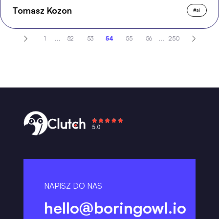
Tomasz Kozon
#
ai
1
...
52
53
54
55
56
...
250
NAPISZ DO NAS
hello@boringowl.io