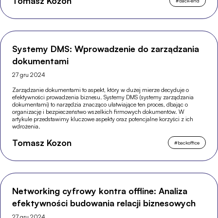
Tomasz Kozon
#
back-end
Systemy DMS: Wprowadzenie do zarządzania
dokumentami
27 gru 2024
Zarządzanie dokumentami to aspekt, który w dużej mierze decyduje o
efektywności prowadzenia biznesu. Systemy DMS (systemy zarządzania
dokumentami) to narzędzia znacząco ułatwiające ten proces, dbając o
organizację i bezpieczeństwo wszelkich firmowych dokumentów. W
artykule przedstawimy kluczowe aspekty oraz potencjalne korzyści z ich
wdrożenia.
Tomasz Kozon
#
backoffice
Networking cyfrowy kontra offline: Analiza
efektywności budowania relacji biznesowych
27 gru 2024