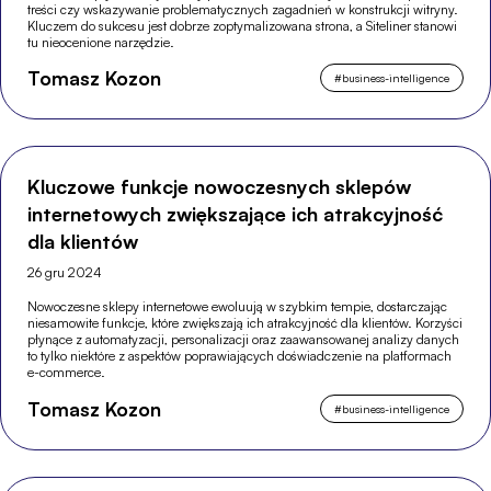
treści czy wskazywanie problematycznych zagadnień w konstrukcji witryny.
Kluczem do sukcesu jest dobrze zoptymalizowana strona, a Siteliner stanowi
tu nieocenione narzędzie.
Tomasz Kozon
#
business-intelligence
Kluczowe funkcje nowoczesnych sklepów
internetowych zwiększające ich atrakcyjność
dla klientów
26 gru 2024
Nowoczesne sklepy internetowe ewoluują w szybkim tempie, dostarczając
niesamowite funkcje, które zwiększają ich atrakcyjność dla klientów. Korzyści
płynące z automatyzacji, personalizacji oraz zaawansowanej analizy danych
to tylko niektóre z aspektów poprawiających doświadczenie na platformach
e-commerce.
Tomasz Kozon
#
business-intelligence