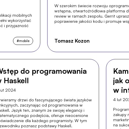
W szerokim świecie rozwoju oprogramo
wstępna, otwartoźródłowa platforma d
likacji mobilnych
review w ramach zespołu. Gerrit upras
ełni wykorzystać
poprawienie jakości kodu i promuje w
ć i przyjazność
Tomasz Kozon
#
mobile
stęp do programowania
Kam
 Haskell
jak 
w in
lut 2024
4 lut 2
wieramy drzwi do fascynującego świata języków
nkcyjnych, zaczynając od programowania w
Program
skell. Język ten, znanym ze swojej elegancji i
zakupy 
tematycznego podejścia, oferuje nieocenione
marketin
świadczenie dla każdego programisty. W tym
na sukc
zewodniku poznasz podstawy Haskell.