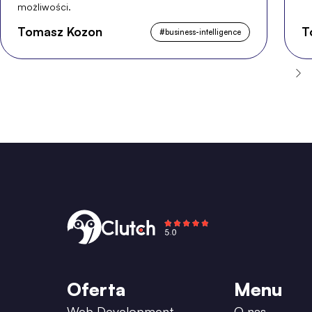
możliwości.
Tomasz Kozon
T
#
business-intelligence
Oferta
Menu
Web Development
O nas