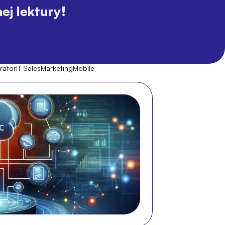
j lektury!
rator
IT Sales
Marketing
Mobile