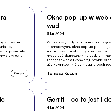
ura
Okna pop-up w web de
wad
5 lut 2024
tny wpływ na
W dzisiejszym dynamicznie zmieniający
wniający
internetowych, okna pop-up pozostają 
y. Jego sekrety,
elementów interakcji użytkownika z wit
my się w świat
mogą być skutecznym narzędziem mar
zaangażowania i konwersji, równie częst
użytkowników, którzy mogą je postrzega
Tomasz Kozon
#
support
ie
Gerrit - co to jest i 
4 lut 2024