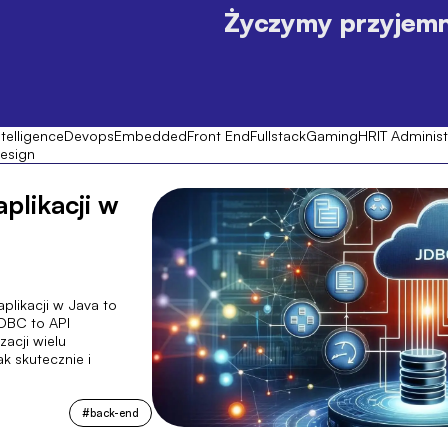
Życzymy przyjemne
telligence
Devops
Embedded
Front End
Fullstack
Gaming
HR
IT Administ
esign
plikacji w
plikacji w Java to
JDBC to API
acji wielu
k skutecznie i
#
back-end