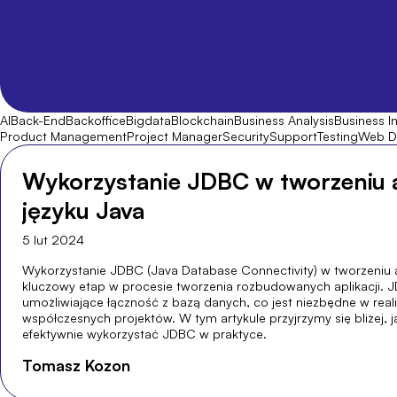
AI
Back-End
Backoffice
Bigdata
Blockchain
Business Analysis
Business In
Product Management
Project Manager
Security
Support
Testing
Web D
Wykorzystanie JDBC w tworzeniu a
języku Java
5 lut 2024
Wykorzystanie JDBC (Java Database Connectivity) w tworzeniu a
kluczowy etap w procesie tworzenia rozbudowanych aplikacji. 
umożliwiające łączność z bazą danych, co jest niezbędne w realiz
współczesnych projektów. W tym artykule przyjrzymy się bliżej, ja
efektywnie wykorzystać JDBC w praktyce.
Tomasz Kozon