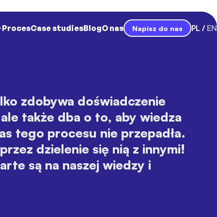
Proces
Case studies
Blog
O nas
PL
EN
Napisz do nas
ylko zdobywa doświadczenie
 ale także dba o to, aby wiedza
s tego procesu nie przepadła.
rzez dzielenie się nią z innymi!
arte są na naszej wiedzy i