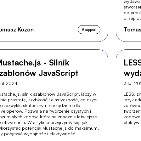
wydawać
stworzen
optymali
bliżej, 
przekaz,
omasz Kozon
Tomas
potencja
#
support
ustache.js - Silnik
LESS
zablonów JavaScript
wyda
lut 2024
3 lut 2
stache.js, silnik szablonów JavaScript, łączy w
LESS, z
bie prostotę, szybkość i elastyczność, co czyni
język ar
 niezwykle skutecznym narzędziem dla
zarówno
veloperów. Pozwala na tworzenie czystych i
tworzeni
ozumiałych kodów, które są znacznie łatwiejsze
kodowani
 utrzymania. W artykule przyjrzymy się, jak
efektywn
korzystać potencjał Mustache.js do maksimum,
y połączyć wydajność i efektywność.