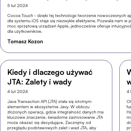
5 lut 2024
Cocoa Touch - dzięki tej technologii tworzenie nowoczesnych ap
dla systemu iOS staje się niezwykle efektywne. Pozwala nam w p
moc sprzętową urządzeń Apple, jednocześnie oferuje intuicyjnoś
dla użytkowników.
Tomasz Kozon
Kiedy i dlaczego używać
W
JTA: Zalety i wady
w
4 lut 2024
4 
Java Transaction API (JTA) stała się istotnym
Ot
elementem w ekosystemie Javy. W obliczu
fu
złożonych operacji, gdzie integralność danych ma
Ha
kluczowe znaczenie, świadome zastosowanie JTA
ma
może okazać się decydujące. Zacznijmy od
do
przeglądu podstawowych zalet i wad JTA, aby
pr