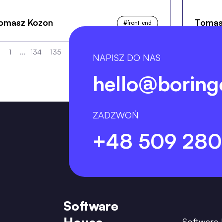
omasz Kozon
Tomas
#
front-end
1
...
134
135
136
137
138
...
250
NAPISZ DO NAS
hello@boring
ZADZWOŃ
+48 509 280
Software
Software