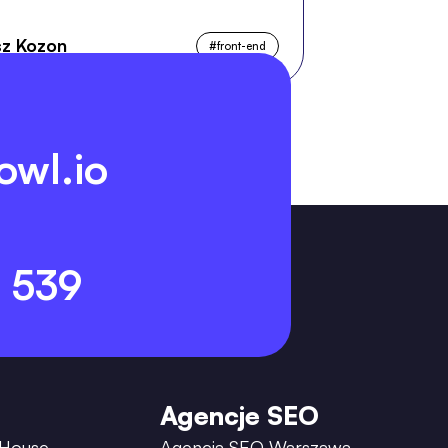
z Kozon
#
front-end
owl.io
 539
Agencje SEO
 House
Agencja SEO Warszawa