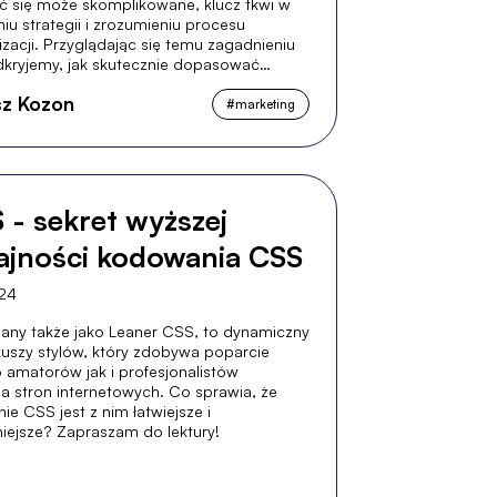
 się może skomplikowane, klucz tkwi w
iu strategii i zrozumieniu procesu
zacji. Przyglądając się temu zagadnieniu
odkryjemy, jak skutecznie dopasować
 aby dotrzeć do jak największej liczby
z Kozon
lnych odbiorców i zadowolić klienta.
#
marketing
 - sekret wyższej
jności kodowania CSS
024
nany także jako Leaner CSS, to dynamiczny
kuszy stylów, który zdobywa poparcie
 amatorów jak i profesjonalistów
a stron internetowych. Co sprawia, że
e CSS jest z nim łatwiejsze i
iejsze? Zapraszam do lektury!