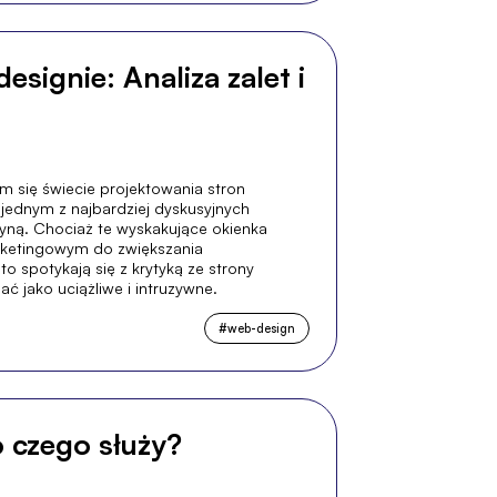
signie: Analiza zalet i
m się świecie projektowania stron
jednym z najbardziej dyskusyjnych
ryną. Chociaż te wyskakujące okienka
ketingowym do zwiększania
o spotykają się z krytyką ze strony
ć jako uciążliwe i intruzywne.
#
web-design
do czego służy?