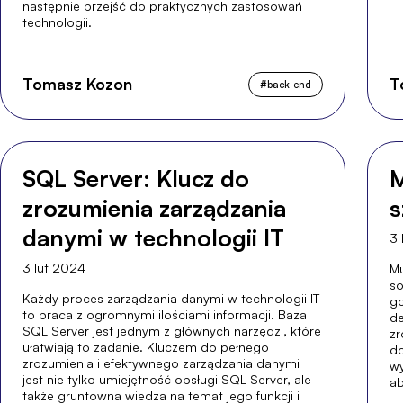
następnie przejść do praktycznych zastosowań
technologii.
Tomasz Kozon
T
#
back-end
SQL Server: Klucz do
M
zrozumienia zarządzania
s
danymi w technologii IT
3 
3 lut 2024
Mu
so
Każdy proces zarządzania danymi w technologii IT
go
to praca z ogromnymi ilościami informacji. Baza
de
SQL Server jest jednym z głównych narzędzi, które
zr
ułatwiają to zadanie. Kluczem do pełnego
do
zrozumienia i efektywnego zarządzania danymi
wy
jest nie tylko umiejętność obsługi SQL Server, ale
ab
także gruntowna wiedza na temat jego funkcji i