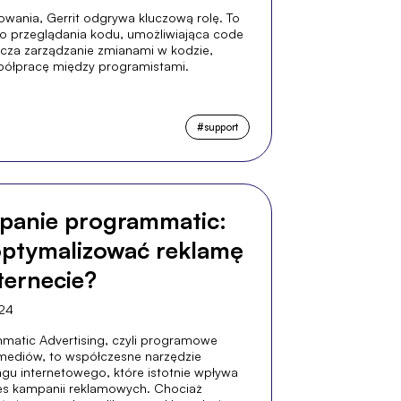
wania, Gerrit odgrywa kluczową rolę. To
o przeglądania kodu, umożliwiająca code
zcza zarządzanie zmianami w kodzie,
spółpracę między programistami.
#
support
panie programmatic:
optymalizować reklamę
ternecie?
024
matic Advertising, czyli programowe
mediów, to współczesne narzędzie
gu internetowego, które istotnie wpływa
es kampanii reklamowych. Chociaż