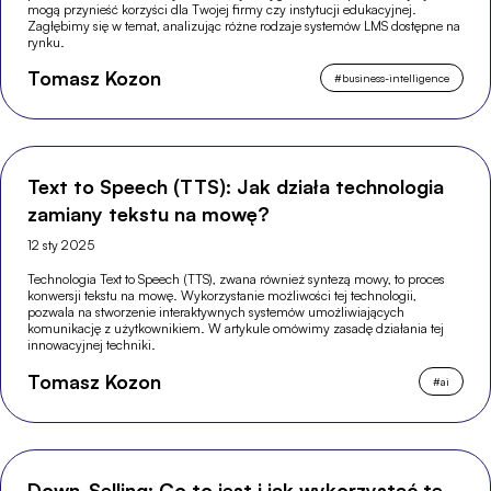
mogą przynieść korzyści dla Twojej firmy czy instytucji edukacyjnej.
Zagłębimy się w temat, analizując różne rodzaje systemów LMS dostępne na
rynku.
Tomasz Kozon
#
business-intelligence
Text to Speech (TTS): Jak działa technologia
zamiany tekstu na mowę?
12 sty 2025
Technologia Text to Speech (TTS), zwana również syntezą mowy, to proces
konwersji tekstu na mowę. Wykorzystanie możliwości tej technologii,
pozwala na stworzenie interaktywnych systemów umożliwiających
komunikację z użytkownikiem. W artykule omówimy zasadę działania tej
innowacyjnej techniki.
Tomasz Kozon
#
ai
Down-Selling: Co to jest i jak wykorzystać tę