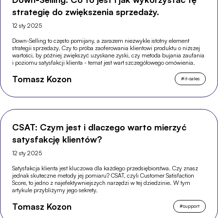
strategię do zwiększenia sprzedaży.
12 sty 2025
Down-Selling to często pomijany, a zarazem niezwykle istotny element
strategii sprzedaży. Czy to próba zaoferowania klientowi produktu o niższej
wartości, by później zwiększyć uzyskane zyski, czy metoda bujania zaufania
i poziomu satysfakcji klienta - temat jest wart szczegółowego omówienia.
Tomasz Kozon
#
it-sales
CSAT: Czym jest i dlaczego warto mierzyć
satysfakcję klientów?
12 sty 2025
Satysfakcja klienta jest kluczowa dla każdego przedsiębiorstwa. Czy znasz
jednak skuteczne metody jej pomiaru? CSAT, czyli Customer Satisfaction
Score, to jedno z najefektywniejszych narzędzi w tej dziedzinie. W tym
artykule przybliżymy jego sekrety.
Tomasz Kozon
#
support