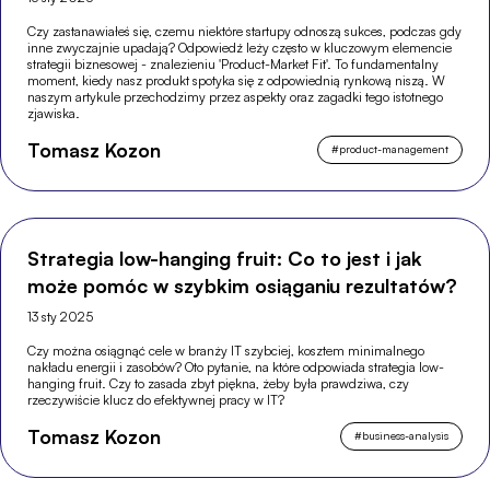
Czy zastanawiałeś się, czemu niektóre startupy odnoszą sukces, podczas gdy
inne zwyczajnie upadają? Odpowiedź leży często w kluczowym elemencie
strategii biznesowej - znalezieniu 'Product-Market Fit'. To fundamentalny
moment, kiedy nasz produkt spotyka się z odpowiednią rynkową niszą. W
naszym artykule przechodzimy przez aspekty oraz zagadki tego istotnego
zjawiska.
Tomasz Kozon
#
product-management
Strategia low-hanging fruit: Co to jest i jak
może pomóc w szybkim osiąganiu rezultatów?
13 sty 2025
Czy można osiągnąć cele w branży IT szybciej, kosztem minimalnego
nakładu energii i zasobów? Oto pytanie, na które odpowiada strategia low-
hanging fruit. Czy to zasada zbyt piękna, żeby była prawdziwa, czy
rzeczywiście klucz do efektywnej pracy w IT?
Tomasz Kozon
#
business-analysis