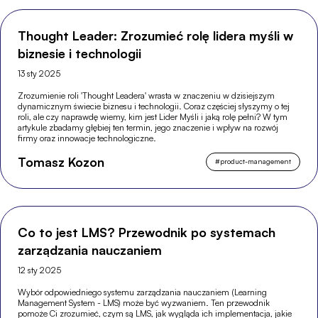
Thought Leader: Zrozumieć rolę lidera myśli w
biznesie i technologii
13 sty 2025
Zrozumienie roli 'Thought Leadera' wrasta w znaczeniu w dzisiejszym
dynamicznym świecie biznesu i technologii. Coraz częściej słyszymy o tej
roli, ale czy naprawdę wiemy, kim jest Lider Myśli i jaką rolę pełni? W tym
artykule zbadamy głębiej ten termin, jego znaczenie i wpływ na rozwój
firmy oraz innowacje technologiczne.
Tomasz Kozon
#
product-management
Co to jest LMS? Przewodnik po systemach
zarządzania nauczaniem
12 sty 2025
Wybór odpowiedniego systemu zarządzania nauczaniem (Learning
Management System - LMS) może być wyzwaniem. Ten przewodnik
pomoże Ci zrozumieć, czym są LMS, jak wygląda ich implementacja, jakie