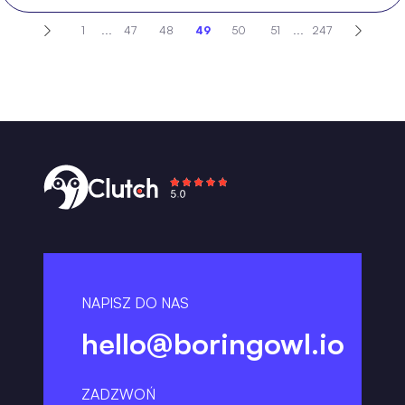
1
...
47
48
49
50
51
...
247
NAPISZ DO NAS
hello@boringowl.io
ZADZWOŃ