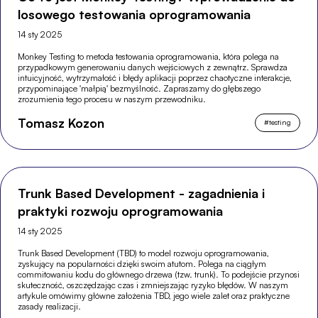
losowego testowania oprogramowania
14 sty 2025
Monkey Testing to metoda testowania oprogramowania, która polega na
przypadkowym generowaniu danych wejściowych z zewnątrz. Sprawdza
intuicyjność, wytrzymałość i błędy aplikacji poprzez chaotyczne interakcje,
przypominające 'małpią' bezmyślność. Zapraszamy do głębszego
zrozumienia tego procesu w naszym przewodniku.
Tomasz Kozon
#
testing
Trunk Based Development - zagadnienia i
praktyki rozwoju oprogramowania
14 sty 2025
Trunk Based Development (TBD) to model rozwoju oprogramowania,
zyskujący na popularności dzięki swoim atutom. Polega na ciągłym
commitowaniu kodu do głównego drzewa (tzw. trunk). To podejście przynosi
skuteczność, oszczędzając czas i zmniejszając ryzyko błędów. W naszym
artykule omówimy główne założenia TBD, jego wiele zalet oraz praktyczne
zasady realizacji.