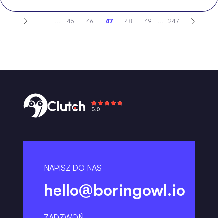
1
...
45
46
47
48
49
...
247
NAPISZ DO NAS
hello@boringowl.io
ZADZWOŃ