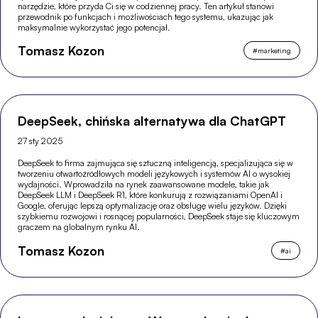
narzędzie, które przyda Ci się w codziennej pracy. Ten artykuł stanowi
przewodnik po funkcjach i możliwościach tego systemu, ukazując jak
maksymalnie wykorzystać jego potencjał.
Tomasz Kozon
#
marketing
DeepSeek, chińska alternatywa dla ChatGPT
27 sty 2025
DeepSeek to firma zajmująca się sztuczną inteligencją, specjalizująca się w
tworzeniu otwartoźródłowych modeli językowych i systemów AI o wysokiej
wydajności. Wprowadziła na rynek zaawansowane modele, takie jak
DeepSeek LLM i DeepSeek R1, które konkurują z rozwiązaniami OpenAI i
Google, oferując lepszą optymalizację oraz obsługę wielu języków. Dzięki
szybkiemu rozwojowi i rosnącej popularności, DeepSeek staje się kluczowym
graczem na globalnym rynku AI.
Tomasz Kozon
#
ai