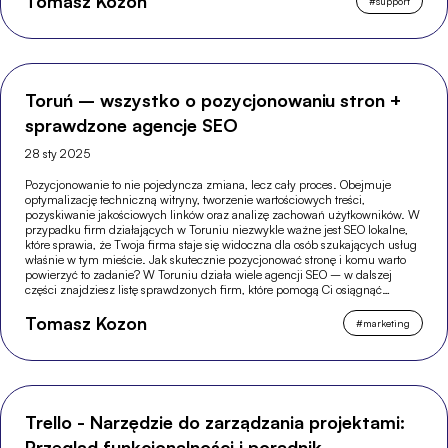
Tomasz Kozon
#
support
Toruń – wszystko o pozycjonowaniu stron +
sprawdzone agencje SEO
28 sty 2025
Pozycjonowanie to nie pojedyncza zmiana, lecz cały proces. Obejmuje
optymalizację techniczną witryny, tworzenie wartościowych treści,
pozyskiwanie jakościowych linków oraz analizę zachowań użytkowników. W
przypadku firm działających w Toruniu niezwykle ważne jest SEO lokalne,
które sprawia, że Twoja firma staje się widoczna dla osób szukających usług
właśnie w tym mieście. Jak skutecznie pozycjonować stronę i komu warto
powierzyć to zadanie? W Toruniu działa wiele agencji SEO – w dalszej
części znajdziesz listę sprawdzonych firm, które pomogą Ci osiągnąć
wysokie pozycje w Google.
Tomasz Kozon
#
marketing
Trello - Narzędzie do zarządzania projektami:
Przegląd funkcjonalności i poradnik