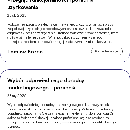
użytkowania
28 sty 2025
Podczas realizacji projektu, nawet niewielkiego, czy to w ramach pracy
zespołowej, czy to dla jednoosobowych przedsięwzięć, kluczową rolę
odgrywa skuteczne zarządzanie. Trello to światowej sławy narzędzie, które
służy właśnie temu celowi. W tej publikacji przyjrzemy się jego
funkcjonalnościom oraz dowiesz się, jak efektywnie z niego korzystać.
Tomasz Kozon
#
project-manager
Wybór odpowiedniego doradcy
marketingowego - poradnik
28 sty 2025
Wybór odpowiedniego doradcy marketingowego to kluczowy aspekt
prowadzenia skutecznej działalności biznesowej. W tym kompleksowym
poradniku zapoznamy Cię ze strategiami i kryteriami, które pomogą Ci
dokonać świadomej decyzji, znaleźć profesjonalistę z odpowiednimi
umiejętnościami i doświadczeniem, dopasowanego do specyfiki Twojego
biznesu.