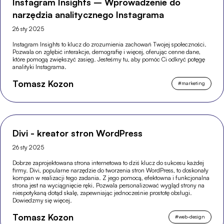
Instagram Insights – Wprowadzenie do
narzędzia analitycznego Instagrama
26 sty 2025
Instagram Insights to klucz do zrozumienia zachowań Twojej społeczności.
Pozwala on zgłębić interakcje, demografię i więcej, oferując cenne dane,
które pomogą zwiększyć zasięg. Jesteśmy tu, aby pomóc Ci odkryć potęgę
analityki Instagrama.
Tomasz Kozon
#
marketing
Divi - kreator stron WordPress
26 sty 2025
Dobrze zaprojektowana strona internetowa to dziś klucz do sukcesu każdej
firmy. Divi, popularne narzędzie do tworzenia stron WordPress, to doskonały
kompan w realizacji tego zadania. Z jego pomocą, efektowna i funkcjonalna
strona jest na wyciągnięcie ręki. Pozwala personalizować wygląd strony na
niespotykaną dotąd skalę, zapewniając jednocześnie prostotę obsługi.
Dowiedzmy się więcej.
Tomasz Kozon
#
web-design