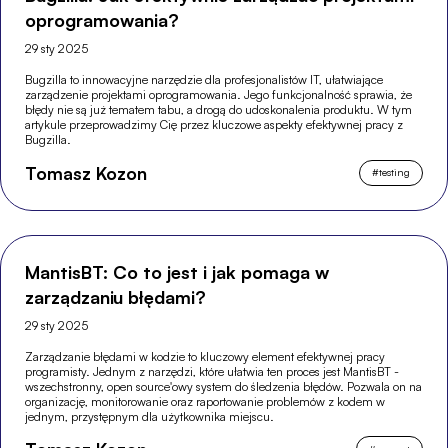
oprogramowania?
29 sty 2025
Bugzilla to innowacyjne narzędzie dla profesjonalistów IT, ułatwiające
zarządzenie projektami oprogramowania. Jego funkcjonalność sprawia, że
błędy nie są już tematem tabu, a drogą do udoskonalenia produktu. W tym
artykule przeprowadzimy Cię przez kluczowe aspekty efektywnej pracy z
Bugzilla.
Tomasz Kozon
#
testing
MantisBT: Co to jest i jak pomaga w
zarządzaniu błędami?
29 sty 2025
Zarządzanie błędami w kodzie to kluczowy element efektywnej pracy
programisty. Jednym z narzędzi, które ułatwia ten proces jest MantisBT -
wszechstronny, open source'owy system do śledzenia błędów. Pozwala on na
organizację, monitorowanie oraz raportowanie problemów z kodem w
jednym, przystępnym dla użytkownika miejscu.