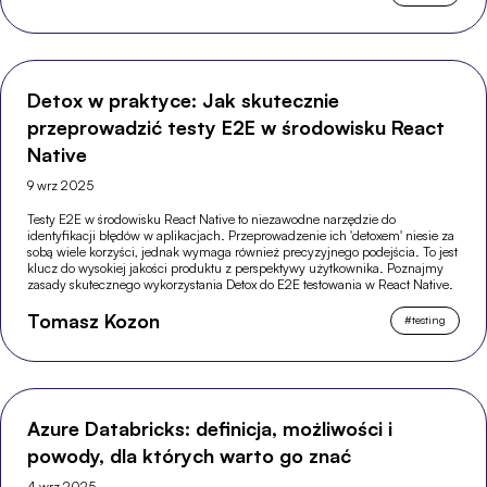
Detox w praktyce: Jak skutecznie
przeprowadzić testy E2E w środowisku React
Native
9 wrz 2025
Testy E2E w środowisku React Native to niezawodne narzędzie do
identyfikacji błędów w aplikacjach. Przeprowadzenie ich 'detoxem' niesie za
sobą wiele korzyści, jednak wymaga również precyzyjnego podejścia. To jest
klucz do wysokiej jakości produktu z perspektywy użytkownika. Poznajmy
zasady skutecznego wykorzystania Detox do E2E testowania w React Native.
Tomasz Kozon
#
testing
Azure Databricks: definicja, możliwości i
powody, dla których warto go znać
4 wrz 2025