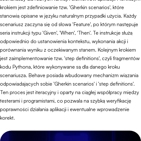
krokiem jest zdefiniowanie tzw. 'Gherkin scenarios', które
stanowią opisane w języku naturalnym przypadki użycia. Każdy
scenariusz zaczyna się od słowa 'Feature', po którym następuje
seria instrukcji typu 'Given', 'When', 'Then'. Te instrukcje służą
odpowiednio do ustanowienia kontekstu, wykonania akcji i
porównania wyniku z oczekiwanym stanem. Kolejnym krokiem
jest zaimplementowanie tzw. 'step definitions', czyli fragmentów
kodu Pythona, które wykonywane są dla danego kroku
scenariusza. Behave posiada wbudowany mechanizm wiązania
odpowiadających sobie 'Gherkin scenarios' i 'step definitions'.
Ten proces jest iteracyjny i oparty na ciągłej współpracy między
testerami i programistami, co pozwala na szybką weryfikację
poprawności działania aplikacji i ewentualne wprowadzenie
korekt.