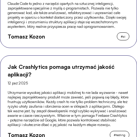
Claude Code to jedno z narzędzi opartych na sztucznej inteligencji,
zaprojektowane specjalnie z myślą o programistach. Pozwala nie tylko
generować kod, ale także analizować, refaktoryzować i usprawniać całe
projekty w oparciu o kontekst dostarczony przez użytkownika. Dzięki swojej
inteligencji i zrozumieniu struktury aplikacji staje się wszechstronnym
asystentem, który realnie przyspiesza pracę nad oprogramowaniem.
Tomasz Kozon
#
ai
Jak Crashlytics pomaga utrzymać jakość
aplikacji?
12 paź 2025
Utrzymanie wysokiej jakości aplikacji mobilnej to nie lada wyzwanie - nawet
najlepiej zaprojektowany produkt może zawieść, jeśli pojawią się błędy, które
frustrują użytkowników. Każdy crash to nie tylko problem techniczny, ale też
ryzyko utraty zaufania i obniżenia ocen w sklepach z aplikacjami. Dlatego
tak ważne jest, by zespół deweloperski mógł szybko wykrywać i analizować
awarie w czasie rzeczywistym. Właśnie w tym pomaga Firebase Crashlytics
- potężne narzędzie od Google, które pozwala kontrolować stabilność
aplikacji i skutecznie dbać o jej jakość na każdym etapie rozwoju.
Tomasz Kozon
#
testing