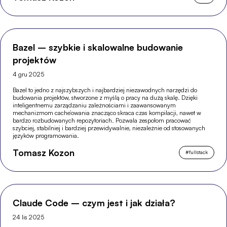
Bazel – szybkie i skalowalne budowanie
projektów
4 gru 2025
Bazel to jedno z najszybszych i najbardziej niezawodnych narzędzi do
budowania projektów, stworzone z myślą o pracy na dużą skalę. Dzięki
inteligentnemu zarządzaniu zależnościami i zaawansowanym
mechanizmom cache’owania znacząco skraca czas kompilacji, nawet w
bardzo rozbudowanych repozytoriach. Pozwala zespołom pracować
szybciej, stabilniej i bardziej przewidywalnie, niezależnie od stosowanych
języków programowania.
Tomasz Kozon
#
fullstack
Claude Code – czym jest i jak działa?
24 lis 2025