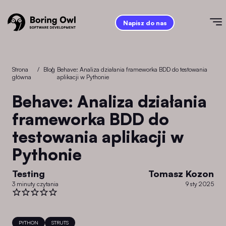
Napisz do nas
Strona
/
Blog
/
Behave: Analiza działania frameworka BDD do testowania
główna
aplikacji w Pythonie
Behave: Analiza działania
frameworka BDD do
testowania aplikacji w
Pythonie
Testing
Tomasz Kozon
3 minuty czytania
9 sty 2025
PYTHON
STRUTS