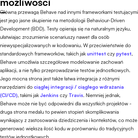
możliwości
Główną przewagą Behave nad innymi frameworkami testującymi
jest jego jasne skupienie na metodologii Behaviour-Driven
Development (BDD). Testy opierają się na naturalnym języku,
ułatwiając zrozumienie scenariuszy nawet dla osób
niewyspecjalizowanych w kodowaniu. W przeciwieństwie do
standardowych frameworków, takich jak
unittest
czy
pytest
,
Behave umożliwia szczegółowe modelowanie zachowań
aplikacji, a nie tylko przeprowadzanie testów jednostkowych.
Jego mocną stroną jest także łatwa integracja z różnymi
narzędziami do
ciągłej integracji / ciągłego wdrażania
(CI/CD)
, takimi jak
Jenkins
czy
Travis
. Niemniej jednak,
Behave może nie być odpowiedni dla wszystkich projektów -
druga strona medalu to pewien stopień skomplikowania
wynikający z zastosowania dziedziczenia i kontekstów, co może
generować większą ilość kodu w porównaniu do tradycyjnych
testów jednostkowych.