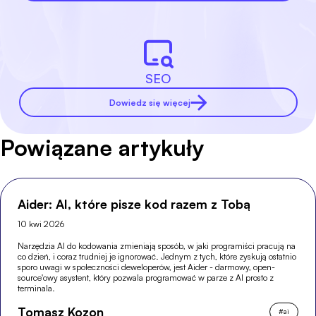
SEO
Dowiedz się więcej
Powiązane artykuły
Aider: AI, które pisze kod razem z Tobą
10 kwi 2026
Narzędzia AI do kodowania zmieniają sposób, w jaki programiści pracują na
co dzień, i coraz trudniej je ignorować. Jednym z tych, które zyskują ostatnio
sporo uwagi w społeczności deweloperów, jest Aider - darmowy, open-
source'owy asystent, który pozwala programować w parze z AI prosto z
terminala.
Tomasz Kozon
#
ai