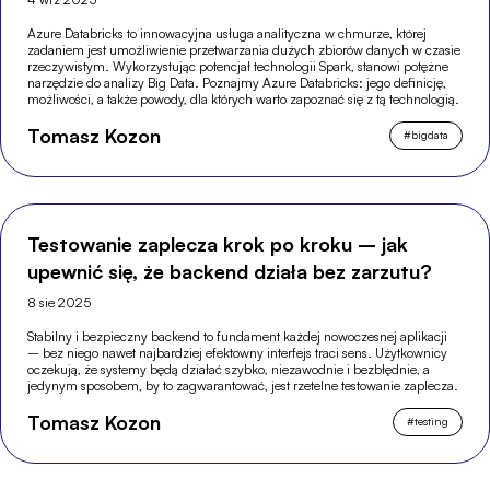
Azure Databricks to innowacyjna usługa analityczna w chmurze, której
zadaniem jest umożliwienie przetwarzania dużych zbiorów danych w czasie
rzeczywistym. Wykorzystując potencjał technologii Spark, stanowi potężne
narzędzie do analizy Big Data. Poznajmy Azure Databricks: jego definicję,
możliwości, a także powody, dla których warto zapoznać się z tą technologią.
Tomasz Kozon
#
bigdata
Testowanie zaplecza krok po kroku – jak
upewnić się, że backend działa bez zarzutu?
8 sie 2025
Stabilny i bezpieczny backend to fundament każdej nowoczesnej aplikacji
– bez niego nawet najbardziej efektowny interfejs traci sens. Użytkownicy
oczekują, że systemy będą działać szybko, niezawodnie i bezbłędnie, a
jedynym sposobem, by to zagwarantować, jest rzetelne testowanie zaplecza.
Tomasz Kozon
#
testing