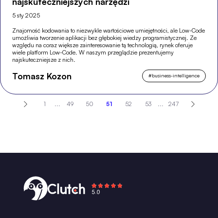
najskuteczniejszych narzędzi
5 sty 2025
Znajomość kodowania to niezwykle wartościowe umiejętności, ale Low-Code
umożliwia tworzenie aplikacji bez głębokiej wiedzy programistycznej. Ze
względu na coraz większe zainteresowanie tą technologią, rynek oferuje
wiele platform Low-Code. W naszym przeglądzie prezentujemy
najskuteczniejsze z nich.
Tomasz Kozon
#
business-intelligence
1
...
49
50
51
52
53
...
247