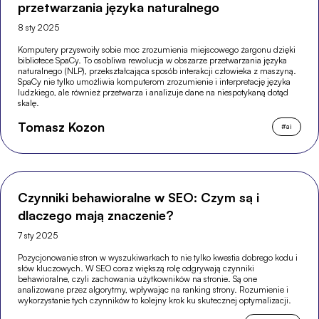
przetwarzania języka naturalnego
8 sty 2025
Komputery przyswoiły sobie moc zrozumienia miejscowego żargonu dzięki
bibliotece SpaCy. To osobliwa rewolucja w obszarze przetwarzania języka
naturalnego (NLP), przekształcająca sposób interakcji człowieka z maszyną.
SpaCy nie tylko umożliwia komputerom zrozumienie i interpretację języka
ludzkiego, ale również przetwarza i analizuje dane na niespotykaną dotąd
skalę.
Tomasz Kozon
#
ai
Czynniki behawioralne w SEO: Czym są i
dlaczego mają znaczenie?
7 sty 2025
Pozycjonowanie stron w wyszukiwarkach to nie tylko kwestia dobrego kodu i
słów kluczowych. W SEO coraz większą rolę odgrywają czynniki
behawioralne, czyli zachowania użytkowników na stronie. Są one
analizowane przez algorytmy, wpływając na ranking strony. Rozumienie i
wykorzystanie tych czynników to kolejny krok ku skutecznej optymalizacji.