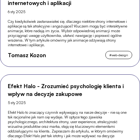
internetowych i aplikacji
6 sty 2025
Czy kiedykolwiek zastanawiałeś się, dlaczego niektóre strony internetowe i
aplikacje są tak atrakcyjne i angażujące? Kluczem mogą być interaktywne
animacje, które nadają im życia. Wybór odpowiedniej animacji może
przyciągnąć uwagę użytkownika, ułatwić nawigację i poprawić ogólne
wrażenia. W tym artykule omówimy jak animacje odżywiają strony
internetowe i aplikacje.
Tomasz Kozon
#
web-design
Efekt Halo - Zrozumieć psychologię klienta i
wpływ na decyzje zakupowe
5 sty 2025
Efekt Halo to znaczący czynnik wpływający na nasze decyzje - nie są one
tak racjonalne jak nam się wydaje. W optyce tego zjawiska
psychologicznego, architektura strony, user experience, atrakcyjność
wizualna produktów oraz marka, stają się kluczowymi elementami
oddziałującymi na klienta. Zapraszam do artykułu, w którym omówimy
dlaczego Efekt Halo jest tak istotny i jak może wpływać na decyzje