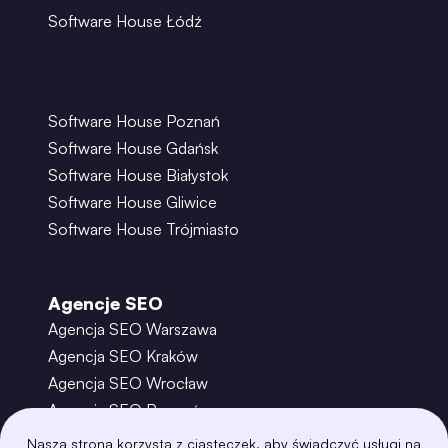
Software House Łódź
Software House Poznań
Software House Gdańsk
Software House Białystok
Software House Gliwice
Software House Trójmiasto
Agencje SEO
Agencja SEO Warszawa
Agencja SEO Kraków
Agencja SEO Wrocław
Agencja SEO Poznań
Agencja SEO Gdańsk
Nasza strona korzysta z ciasteczek, aby świadczyć usługi na