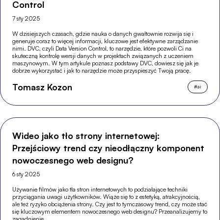
Control
7 sty 2025
W dzisiejszych czasach, gdzie nauka o danych gwałtownie rozwija się i
generuje coraz to więcej informacji, kluczowe jest efektywne zarządzanie
nimi. DVC, czyli Data Version Control, to narzędzie, które pozwoli Ci na
skuteczną kontrolę wersji danych w projektach związanych z uczeniem
maszynowym. W tym artykule poznasz podstawy DVC, dowiesz się jak je
dobrze wykorzystać i jak to narzędzie może przyspieszyć Twoją pracę.
Tomasz Kozon
#
ai
Wideo jako tło strony internetowej:
Przejściowy trend czy nieodłączny komponent
nowoczesnego web designu?
6 sty 2025
Używanie filmów jako tła stron internetowych to podziałające techniki
przyciągania uwagi użytkowników. Wiąże się to z estetyką, atrakcyjnością,
ale też ryzyko obciążenia strony. Czy jest to tymczasowy trend, czy może stać
się kluczowym elementem nowoczesnego web designu? Przeanalizujemy to
zagadnienie.