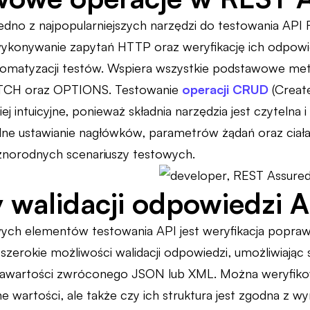
edno z najpopularniejszych narzędzi do testowania API
ykonywanie zapytań HTTP oraz weryfikację ich odpowie
omatyzacji testów. Wspiera wszystkie podstawowe met
TCH oraz OPTIONS. Testowanie
operacji CRUD
(Create
iej intuicyjne, ponieważ składnia narzędzia jest czytelna
e ustawianie nagłówków, parametrów żądań oraz ciała
żnorodnych scenariuszy testowych.
 walidacji odpowiedzi A
ych elementów testowania API jest weryfikacja popra
szerokie możliwości walidacji odpowiedzi, umożliwiając
awartości zwróconego JSON lub XML. Można weryfikow
e wartości, ale także czy ich struktura jest zgodna z