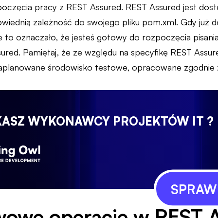
poczęcia pracy z REST Assured. REST Assured jest dos
owiednią zależność do swojego pliku pom.xml. Gdy już
zie to oznaczało, że jesteś gotowy do rozpoczęcia pisan
ed. Pamiętaj, że ze względu na specyfikę REST Assure
zaplanowane środowisko testowe, opracowane zgodnie 
KASZ WYKONAWCY PROJEKTÓW IT ?
SPRAWD
wowe operacje w REST 