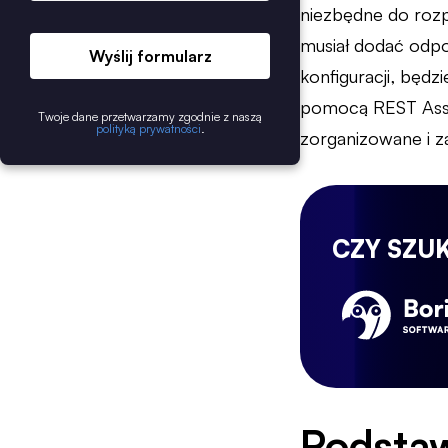
niezbędne do roz
musiał dodać odp
Wyślij formularz
konfiguracji, będ
pomocą REST Assur
Twoje dane przetwarzamy zgodnie z naszą
polityką prywatności
.
zorganizowane i 
CZY SZU
Podsta