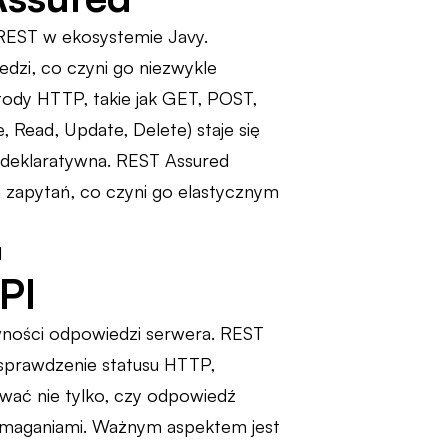
 REST w ekosystemie Javy.
dzi, co czyni go niezwykle
ody HTTP, takie jak GET, POST,
, Read, Update, Delete) staje się
 i deklaratywna. REST Assured
 zapytań, co czyni go elastycznym
PI
wności odpowiedzi serwera. REST
 sprawdzenie statusu HTTP,
ać nie tylko, czy odpowiedź
 wymaganiami. Ważnym aspektem jest