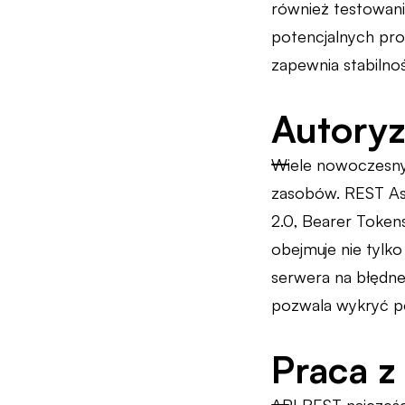
również testowani
potencjalnych pro
zapewnia stabilnoś
Autoryz
Wiele nowoczesnyc
zasobów. REST Ass
2.0, Bearer Token
obejmuje nie tylk
serwera na błędne
pozwala wykryć po
Praca z