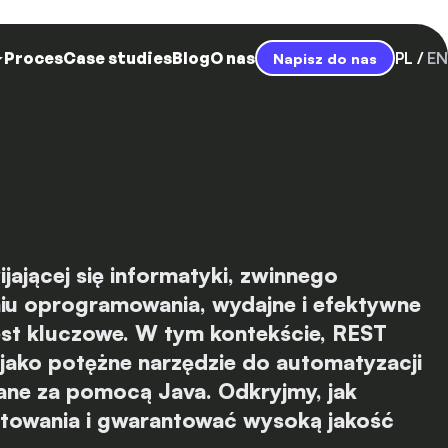
Proces
Case studies
Blog
O nas
PL
EN
Napisz do nas
ającej się informatyki, zwinnego
iu oprogramowania, wydajne i efektywne
jest kluczowe. W tym kontekście, REST
 jako potężne narzędzie do automatyzacji
ane za pomocą Java. Odkryjmy, jak
stowania i gwarantować wysoką jakość