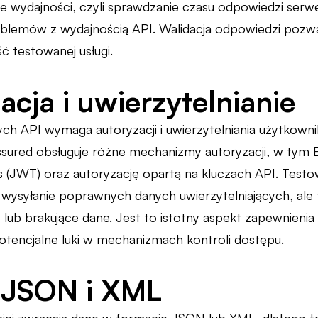
e wydajności, czyli sprawdzanie czasu odpowiedzi se
blemów z wydajnością API. Walidacja odpowiedzi pozwa
ć testowanej usługi.
acja i uwierzytelnianie
h API wymaga autoryzacji i uwierzytelniania użytkown
ured obsługuje różne mechanizmy autoryzacji, w tym Ba
s (JWT) oraz autoryzację opartą na kluczach API. Test
o wysyłanie poprawnych danych uwierzytelniających, al
 lub brakujące dane. Jest to istotny aspekt zapewnienia
tencjalne luki w mechanizmach kontroli dostępu.
 JSON i XML