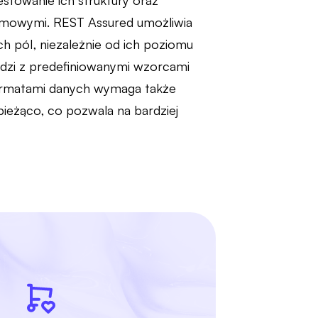
stowanie ich struktury oraz
temowymi. REST Assured umożliwia
h pól, niezależnie od ich poziomu
dzi z predefiniowanymi wzorcami
formatami danych wymaga także
ieżąco, co pozwala na bardziej