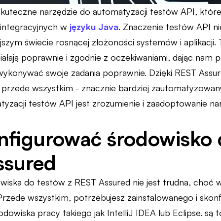
kuteczne narzędzie do automatyzacji testów API, które
 integracyjnych w
języku Java
. Znaczenie testów API n
jszym świecie rosnącej złożoności systemów i aplikacji
ziałają poprawnie i zgodnie z oczekiwaniami, dając nam
ykonywać swoje zadania poprawnie. Dzięki REST Assured,
 a przede wszystkim - znacznie bardziej zautomatyzowa
tyzacji testów API jest zrozumienie i zaadoptowanie nar
nfigurować środowisko 
ssured
owiska do testów z REST Assured nie jest trudna, cho
Przede wszystkim, potrzebujesz zainstalowanego i sko
owiska pracy takiego jak IntelliJ IDEA lub Eclipse. są