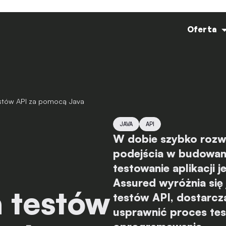
Oferta
estów API za pomocą Java
JAVA
API
W dobie szybko rozwij
podejścia w budowan
testowanie aplikacji 
Assured wyróżnia się
 testów
testów API, dostarcz
usprawnić proces te