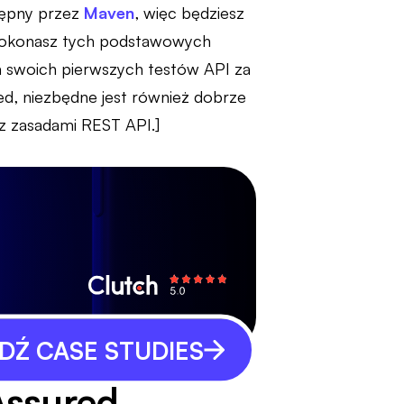
tępny przez
Maven
, więc będziesz
 dokonasz tych podstawowych
ia swoich pierwszych testów API za
d, niezbędne jest również dobrze
z zasadami REST API.]
Ź CASE STUDIES
Assured