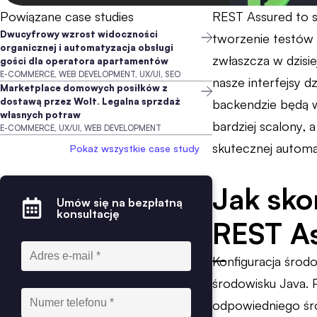
Powiązane case studies
REST Assured to s
Dwucyfrowy wzrost widoczności
tworzenie testów
organicznej i automatyzacja obsługi
zwłaszcza w dzisie
gości dla operatora apartamentów
E-COMMERCE, WEB DEVELOPMENT, UX/UI, SEO
nasze interfejsy d
Marketplace domowych posiłków z
dostawą przez Wolt. Legalna sprzdaż
backendzie będą w
własnych potraw
bardziej scalony,
E-COMMERCE, UX/UI, WEB DEVELOPMENT
skutecznej automa
Pokaż wszystkie case study
Jak sko
Umów się na bezpłatną
konsultację
REST A
Konfiguracja środ
środowisku Java. 
odpowiedniego środ