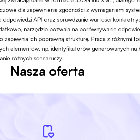
iej zwracają dane w formacie JSON lub XML, dlatego te
luczowe dla zapewnienia zgodności z wymaganiami sys
o odpowiedzi API oraz sprawdzanie wartości konkretnyc
odatkowo, narzędzie pozwala na porównywanie odpowie
o zapewnia ich poprawną strukturę. Praca z różnymi 
ych elementów, np. identyfikatorów generowanych na b
anie różnych scenariuszy.
Nasza oferta