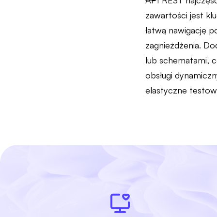
API REST najczęśc
zawartości jest k
łatwą nawigację p
zagnieżdżenia. D
lub schematami, c
obsługi dynamiczn
elastyczne testow