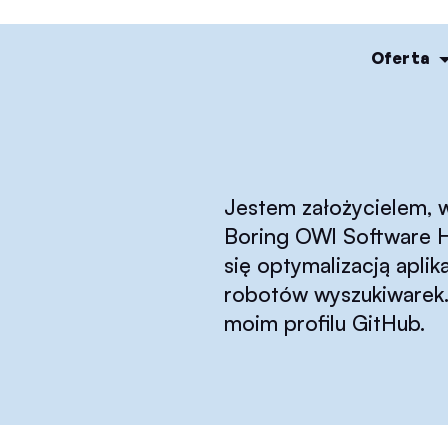
Oferta
Jestem założycielem, 
Boring OWl Software H
się optymalizacją apl
robotów wyszukiwarek. 
moim profilu GitHub.