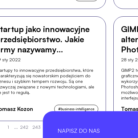
tartup jako innowacyjne
GIMP
rzedsiębiorstwo. Jakie
alte
irmy nazywamy
Pho
tartupami?
 sty 2022
28 sty 
artupy to innowacyjne przedsiębiorstwa, które
GIMP2 t
arakteryzują się nowatorskim podejściem do
graficzn
znesu i szybkim tempem rozwoju. Są one
wykorzy
zwyczaj związane z nowymi technologiami, ale
Photosh
e jest to regułą.
możliwoś
interfej
omasz Kozon
Tomas
#
business-intelligence
1
...
242
243
244
245
246
247
NAPISZ DO NAS