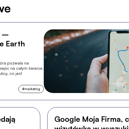
we
) –
e Earth
tóra pozwala na
iejsc na całym świecie.
icy, co jest
#
marketing
edają
Google Moja Firma, c
wizytówka w wyszuk