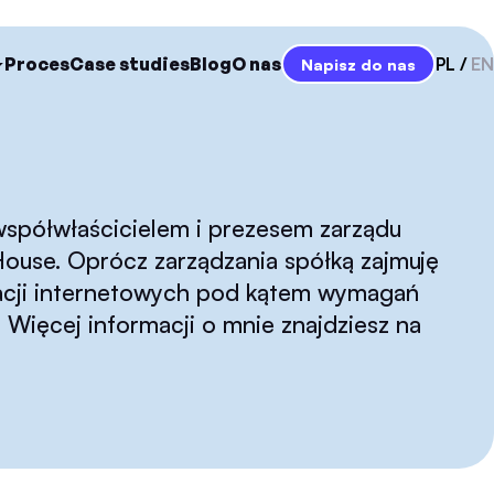
Proces
Case studies
Blog
O nas
PL
EN
Napisz do nas
współwłaścicielem i prezesem zarządu
ouse. Oprócz zarządzania spółką zajmuję
ikacji internetowych pod kątem wymagań
Więcej informacji o mnie znajdziesz na