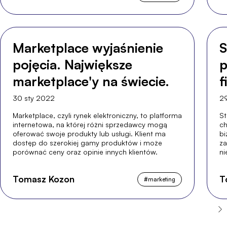
Marketplace wyjaśnienie
S
pojęcia. Największe
p
marketplace'y na świecie.
f
s
30 sty 2022
29
Marketplace, czyli rynek elektroniczny, to platforma
St
internetowa, na której różni sprzedawcy mogą
ch
oferować swoje produkty lub usługi. Klient ma
bi
dostęp do szerokiej gamy produktów i może
za
porównać ceny oraz opinie innych klientów.
ni
Tomasz Kozon
T
#
marketing