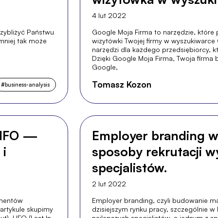
4 lut 2022
rzybliżyć Państwu
Google Moja Firma to narzędzie, które 
jmniej tak może
wizytówki Twojej firmy w wyszukiwarce 
narzędzi dla każdego przedsiębiorcy, k
Dzięki Google Moja Firma, Twoja firma 
Google,
Tomasz Kozon
#
business-analysis
HIFO —
Employer branding w
 i
sposoby rekrutacji wy
specjalistów.
2 lut 2022
ementów
Employer branding, czyli budowanie ma
artykule skupimy
dzisiejszym rynku pracy, szczególnie w b
t), LIFO (Last In,
najlepszych specjalistów, a jednym z 