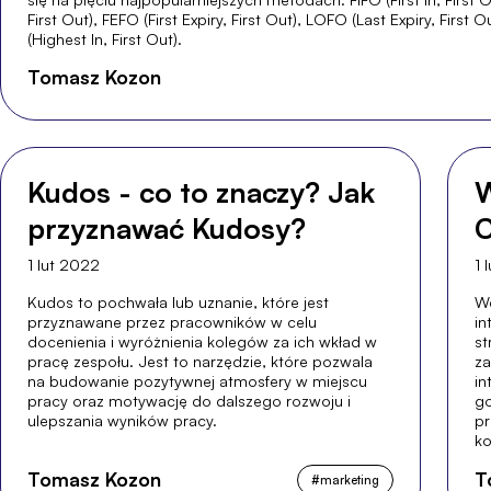
First Out), FEFO (First Expiry, First Out), LOFO (Last Expiry, First 
(Highest In, First Out).
Tomasz Kozon
Kudos - co to znaczy? Jak
W
przyznawać Kudosy?
1 lut 2022
1 
Kudos to pochwała lub uznanie, które jest
We
przyznawane przez pracowników w celu
in
docenienia i wyróżnienia kolegów za ich wkład w
st
pracę zespołu. Jest to narzędzie, które pozwala
za
na budowanie pozytywnej atmosfery w miejscu
in
pracy oraz motywację do dalszego rozwoju i
go
ulepszania wyników pracy.
pr
ko
Tomasz Kozon
T
#
marketing