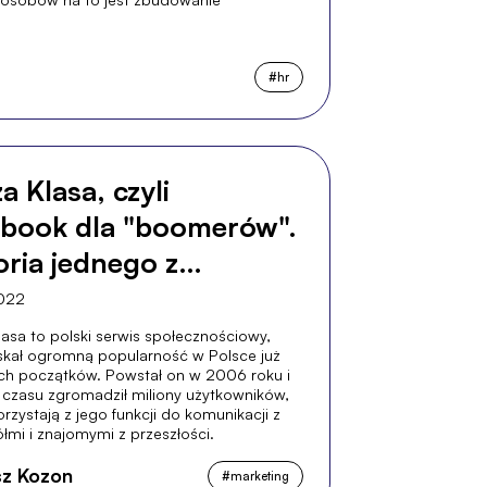
#
hr
a Klasa, czyli
book dla "boomerów".
oria jednego z
wszych social media w
2022
ce.
asa to polski serwis społecznościowy,
yskał ogromną popularność w Polsce już
ch początków. Powstał on w 2006 roku i
 czasu zgromadził miliony użytkowników,
orzystają z jego funkcji do komunikacji z
ółmi i znajomymi z przeszłości.
z Kozon
#
marketing