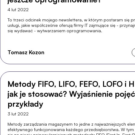
4 lut 2022
To trzeci odcinek mojego newslettera, w którym postaram się p
usługi, jakie współcześnie oferują firmy IT zajmujące się - przyna
się wydawać - wytwarzaniem oprogramowania.
Tomasz Kozon
Metody FIFO, LIFO, FEFO, LOFO i 
jak je stosować? Wyjaśnienie pojęć
przykłady
3 lut 2022
Metody zarządzania magazynem to jedne z najważniejszych el
efektywnego funkcjonowania każdego przedsiębiorstwa. W tym 
się na pięciu najpopularniejszych metodach: FIFO (First In, First Ou