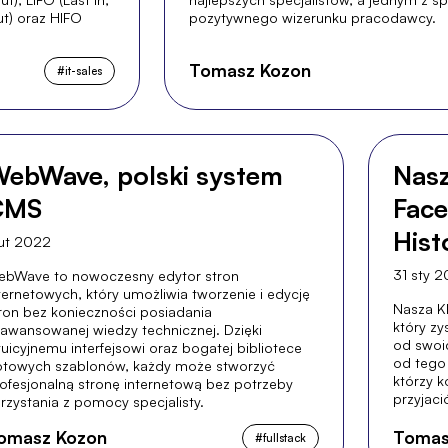
Out) oraz HIFO
pozytywnego wizerunku pracodawcy.
Tomasz Kozon
#
it-sales
ebWave, polski system
Nasz
CMS
Face
Hist
lut 2022
pier
31 sty 
bWave to nowoczesny edytor stron
ternetowych, który umożliwia tworzenie i edycję
Pols
Nasza Kl
ron bez konieczności posiadania
który z
awansowanej wiedzy technicznej. Dzięki
od swoi
tuicyjnemu interfejsowi oraz bogatej bibliotece
od tego
towych szablonów, każdy może stworzyć
którzy k
ofesjonalną stronę internetową bez potrzeby
przyjaci
rzystania z pomocy specjalisty.
omasz Kozon
Tomas
#
fullstack