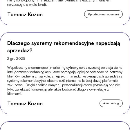
nie tylko wygodnym narzędziem, ale również strategicznym kanałem
sprzedaży dla wielu lokali.
Tomasz Kozon
#
product-management
Dlaczego systemy rekomendacyjne napędzają
sprzedaż?
2 gru 2025
Współczesny e-commerce i marketing cyfrowy coraz częściej opierają się na
inteligentnych technologiach, które pomagają lepiej odpowiadać na potrzeby
klientów. Jednym z najskuteczniejszych narzędzi wspierających sprzedaż są
systemy rekomendacyjne, obecne dziś niemal na każdej dużej platformie
zakupowej. Dzięki analizie danych i personalizacji oferty pozwalają one nie
tylko zwiększać konwersję, ale także budować długofalowe relacje z
klientami.
Tomasz Kozon
#
marketing