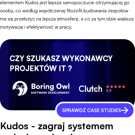
elementem Kudos jest lepsze samopoczucie otrzymującej go
osoby, co według współczenej filozofii budowania zespołów
ma się przełożyć na lepszą atmosferę, a co za tym idzie większą
motywację i efektywność w pracy.
CZY SZUKASZ WYKONAWCY
PROJEKTÓW IT ?
SPRAWDŹ CASE STUDIES
Kudos - zagraj systemem