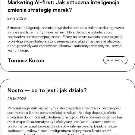
Marketing AI-first: Jak sztuczna inteligencja
zmienia strategię marek?
29 lis 2025
Sztuczna inteligencja przestaje być dodatkiem do działań marketingowych,
a staje się ich centralnym elementem, który decyduje o skuteczności i
przewadze konkurencyjnej marek. Firmy na całym świecie coraz częściej
projektują swoje strategie z założeniem, że to algorytmy będą analizować
dane, przewidywać zachowania klientów i automatycznie optymalizować
komunikację.
Tomasz Kozon
#
marketing
Nosto – co to jest i jak działa?
28 lis 2025
Personalizacja stała się jednym z kluczowych elementów skutecznego e-
commerce, a klienci coraz częściej oczekują, że sklep dopasuje ofertę
dokładnie do ich potrzeb. Jednym z narzędzi, które pozwala osiągnąć ten
efekt w sposób automatyczny i efektywny, jest Nosto - zaawansowana
platforma personalizacyjna dla sklepów internetowych. Dzięki analizie
zachowań użytkowników i inteligentnym algorytmom Nosto potrafi