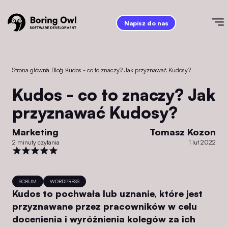
Napisz do nas
Strona główna
/
Blog
/
Kudos - co to znaczy? Jak przyznawać Kudosy?
Kudos - co to znaczy? Jak
przyznawać Kudosy?
Marketing
Tomasz Kozon
2 minuty czytania
1 lut 2022
SCRUM
WORDPRESS
Kudos to pochwała lub uznanie, które jest
przyznawane przez pracowników w celu
docenienia i wyróżnienia kolegów za ich