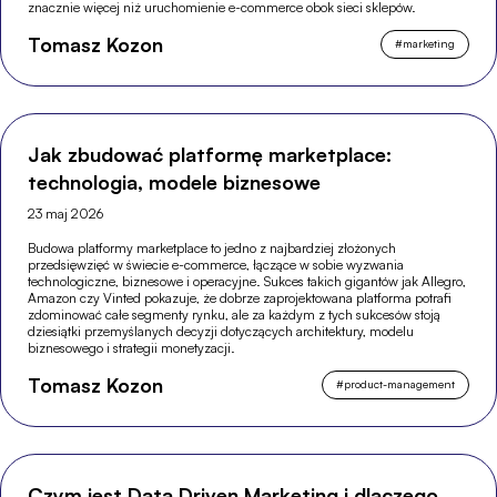
znacznie więcej niż uruchomienie e-commerce obok sieci sklepów.
Tomasz Kozon
#
marketing
Jak zbudować platformę marketplace:
technologia, modele biznesowe
23 maj 2026
Budowa platformy marketplace to jedno z najbardziej złożonych
przedsięwzięć w świecie e-commerce, łączące w sobie wyzwania
technologiczne, biznesowe i operacyjne. Sukces takich gigantów jak Allegro,
Amazon czy Vinted pokazuje, że dobrze zaprojektowana platforma potrafi
zdominować całe segmenty rynku, ale za każdym z tych sukcesów stoją
dziesiątki przemyślanych decyzji dotyczących architektury, modelu
biznesowego i strategii monetyzacji.
Tomasz Kozon
#
product-management
Czym jest Data Driven Marketing i dlaczego