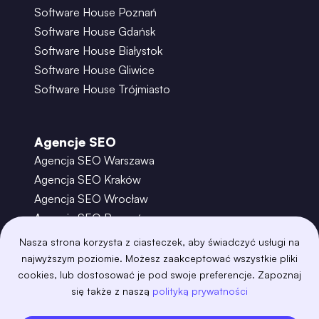
Software House Poznań
Software House Gdańsk
Software House Białystok
Software House Gliwice
Software House Trójmiasto
Agencje SEO
Agencja SEO Warszawa
Agencja SEO Kraków
Agencja SEO Wrocław
Agencja SEO Poznań
Agencja SEO Gdańsk
Nasza strona korzysta z ciasteczek, aby świadczyć usługi na
Agencja SEO Toruń
najwyższym poziomie. Możesz zaakceptować wszystkie pliki
cookies, lub dostosować je pod swoje preferencje. Zapoznaj
się także z naszą
polityką prywatności
©
2026
– Boring Owl – Software House Warszawa