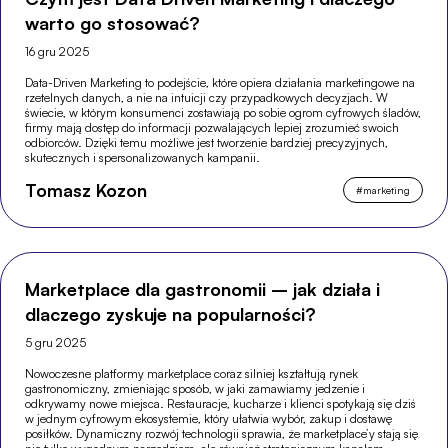
warto go stosować?
16 gru 2025
Data-Driven Marketing to podejście, które opiera działania marketingowe na
rzetelnych danych, a nie na intuicji czy przypadkowych decyzjach. W
świecie, w którym konsumenci zostawiają po sobie ogrom cyfrowych śladów,
firmy mają dostęp do informacji pozwalających lepiej zrozumieć swoich
odbiorców. Dzięki temu możliwe jest tworzenie bardziej precyzyjnych,
skutecznych i spersonalizowanych kampanii.
Tomasz Kozon
#
marketing
Marketplace dla gastronomii – jak działa i
dlaczego zyskuje na popularności?
5 gru 2025
Nowoczesne platformy marketplace coraz silniej kształtują rynek
gastronomiczny, zmieniając sposób, w jaki zamawiamy jedzenie i
odkrywamy nowe miejsca. Restauracje, kucharze i klienci spotykają się dziś
w jednym cyfrowym ekosystemie, który ułatwia wybór, zakup i dostawę
posiłków. Dynamiczny rozwój technologii sprawia, że marketplace’y stają się