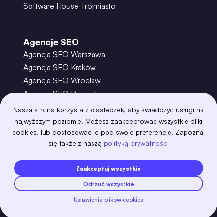
Software House Trójmiasto
Agencje SEO
Agencja SEO Warszawa
Agencja SEO Kraków
Agencja SEO Wrocław
Agencja SEO Poznań
Agencja SEO Gdańsk
Nasza strona korzysta z ciasteczek, aby świadczyć usługi na
Agencja SEO Toruń
najwyższym poziomie. Możesz zaakceptować wszystkie pliki
cookies, lub dostosować je pod swoje preferencje. Zapoznaj
się także z naszą
polityką prywatności
©
2026
– Boring Owl – Software House Warszawa
adobexd
algolia
amazon-s3
android
Zaakceptuj wszystkie
angular
api
apscheduler
argocd
Odrzuć wszystkie
astro
aws-amplify
aws-cloudfront
aws-lambda
axios
azure
bash
Ustawienia plików cookies
Zobacz więcej
bootstrap
bulma
cakephp
celery