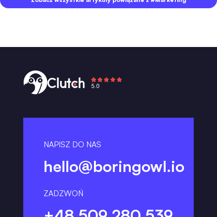
NAPISZ DO NAS
hello@boringowl.io
ZADZWOŃ
+48 509 280 539