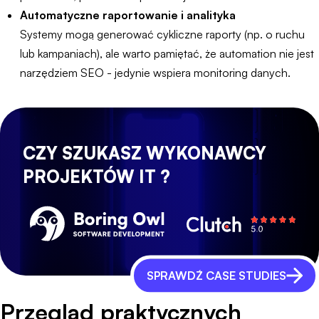
Automatyczne raportowanie i analityka
Systemy mogą generować cykliczne raporty (np. o ruchu
lub kampaniach), ale warto pamiętać, że automation nie jest
narzędziem SEO - jedynie wspiera monitoring danych.
CZY SZUKASZ WYKONAWCY
PROJEKTÓW IT ?
SPRAWDŹ CASE STUDIES
Przegląd praktycznych