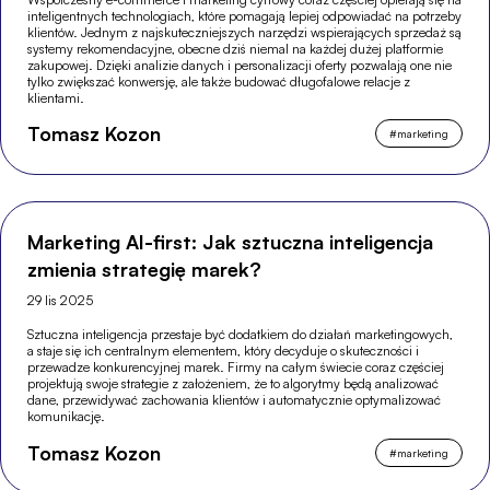
inteligentnych technologiach, które pomagają lepiej odpowiadać na potrzeby
klientów. Jednym z najskuteczniejszych narzędzi wspierających sprzedaż są
systemy rekomendacyjne, obecne dziś niemal na każdej dużej platformie
zakupowej. Dzięki analizie danych i personalizacji oferty pozwalają one nie
tylko zwiększać konwersję, ale także budować długofalowe relacje z
klientami.
Tomasz Kozon
#
marketing
Marketing AI-first: Jak sztuczna inteligencja
zmienia strategię marek?
29 lis 2025
Sztuczna inteligencja przestaje być dodatkiem do działań marketingowych,
a staje się ich centralnym elementem, który decyduje o skuteczności i
przewadze konkurencyjnej marek. Firmy na całym świecie coraz częściej
projektują swoje strategie z założeniem, że to algorytmy będą analizować
dane, przewidywać zachowania klientów i automatycznie optymalizować
komunikację.
Tomasz Kozon
#
marketing