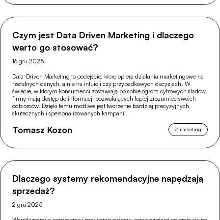
Czym jest Data Driven Marketing i dlaczego
warto go stosować?
16 gru 2025
Data-Driven Marketing to podejście, które opiera działania marketingowe na
rzetelnych danych, a nie na intuicji czy przypadkowych decyzjach. W
świecie, w którym konsumenci zostawiają po sobie ogrom cyfrowych śladów,
firmy mają dostęp do informacji pozwalających lepiej zrozumieć swoich
odbiorców. Dzięki temu możliwe jest tworzenie bardziej precyzyjnych,
skutecznych i spersonalizowanych kampanii.
Tomasz Kozon
#
marketing
Dlaczego systemy rekomendacyjne napędzają
sprzedaż?
2 gru 2025
Współczesny e-commerce i marketing cyfrowy coraz częściej opierają się na