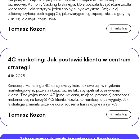
biznesowej. Authority Stacking to strategia, która pozwala łączyć różne źródła
widoczności i ekspertyzy w jeden spójny, silny ekosystem. Dzięki niej
odbiorcy szybciej postrzegają Cię jako wiarygodnego specjalistę, a algorytmy
chętniej promują Twoje treści.
Tomasz Kozon
#
marketing
4C marketing: Jak postawić klienta w centrum
strategii
4 lis 2025
Koncepcja Marketingu 4C to najnowszy kierunek ewolucji w myśleniu
marketingowym, pozwala skupić biznes tak, aby spełniał oczekiwania
klienta. Tradycyjny model 4P (produkt, cena, miejsce, promocja) przechodzi
metamorfozę na korzyść 4C: klienta, kosztu, komunikacji oraz wygody. Jak
ta strategia zmieniła wszelkie doświadczenia transakcyjne na rynku?
Tomasz Kozon
#
marketing
Zobacz wszystkie artykuły powiązane z #Marketing