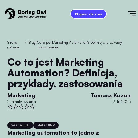
Napisz do nas
Strona
/
Blog
/
Co to jest Marketing Automation? Definicja, przykłady,
główna
zastosowania
Co to jest Marketing
Automation? Definicja,
przykłady, zastosowania
Marketing
Tomasz Kozon
2 minuty czytania
21 lis 2025
WORDPRESS
MAILCHIMP
Marketing automation to jedno z