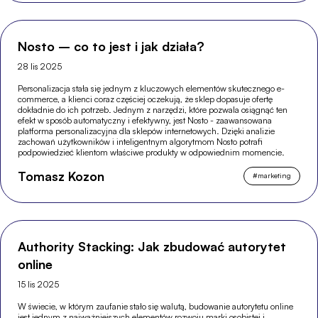
Nosto – co to jest i jak działa?
28 lis 2025
Personalizacja stała się jednym z kluczowych elementów skutecznego e-
commerce, a klienci coraz częściej oczekują, że sklep dopasuje ofertę
dokładnie do ich potrzeb. Jednym z narzędzi, które pozwala osiągnąć ten
efekt w sposób automatyczny i efektywny, jest Nosto - zaawansowana
platforma personalizacyjna dla sklepów internetowych. Dzięki analizie
zachowań użytkowników i inteligentnym algorytmom Nosto potrafi
podpowiedzieć klientom właściwe produkty w odpowiednim momencie.
Tomasz Kozon
#
marketing
Authority Stacking: Jak zbudować autorytet
online
15 lis 2025
W świecie, w którym zaufanie stało się walutą, budowanie autorytetu online
jest jednym z najważniejszych elementów rozwoju marki osobistej i