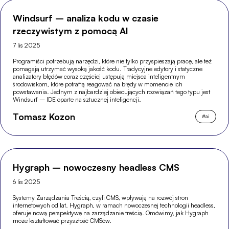
Windsurf – analiza kodu w czasie
rzeczywistym z pomocą AI
7 lis 2025
Programiści potrzebują narzędzi, które nie tylko przyspieszają pracę, ale też
pomagają utrzymać wysoką jakość kodu. Tradycyjne edytory i statyczne
analizatory błędów coraz częściej ustępują miejsca inteligentnym
środowiskom, które potrafią reagować na błędy w momencie ich
powstawania. Jednym z najbardziej obiecujących rozwiązań tego typu jest
Windsurf – IDE oparte na sztucznej inteligencji.
Tomasz Kozon
#
ai
Hygraph – nowoczesny headless CMS
6 lis 2025
Systemy Zarządzania Treścią, czyli CMS, wpływają na rozwój stron
internetowych od lat. Hygraph, w ramach nowoczesnej technologii headless,
oferuje nową perspektywę na zarządzanie treścią. Omówimy, jak Hygraph
może kształtować przyszłość CMSów.