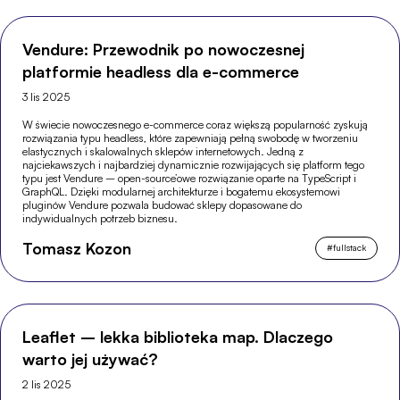
Vendure: Przewodnik po nowoczesnej
platformie headless dla e-commerce
3 lis 2025
W świecie nowoczesnego e-commerce coraz większą popularność zyskują
rozwiązania typu headless, które zapewniają pełną swobodę w tworzeniu
elastycznych i skalowalnych sklepów internetowych. Jedną z
najciekawszych i najbardziej dynamicznie rozwijających się platform tego
typu jest Vendure – open-source’owe rozwiązanie oparte na TypeScript i
GraphQL. Dzięki modularnej architekturze i bogatemu ekosystemowi
pluginów Vendure pozwala budować sklepy dopasowane do
indywidualnych potrzeb biznesu.
Tomasz Kozon
#
fullstack
Leaflet – lekka biblioteka map. Dlaczego
warto jej używać?
2 lis 2025