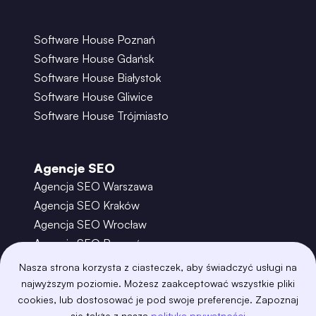
Software House Poznań
Software House Gdańsk
Software House Białystok
Software House Gliwice
Software House Trójmiasto
Agencje SEO
Agencja SEO Warszawa
Agencja SEO Kraków
Agencja SEO Wrocław
Agencja SEO Poznań
Agencja SEO Gdańsk
Nasza strona korzysta z ciasteczek, aby świadczyć usługi na
Agencja SEO Toruń
najwyższym poziomie. Możesz zaakceptować wszystkie pliki
cookies, lub dostosować je pod swoje preferencje. Zapoznaj
się także z naszą
polityką prywatności