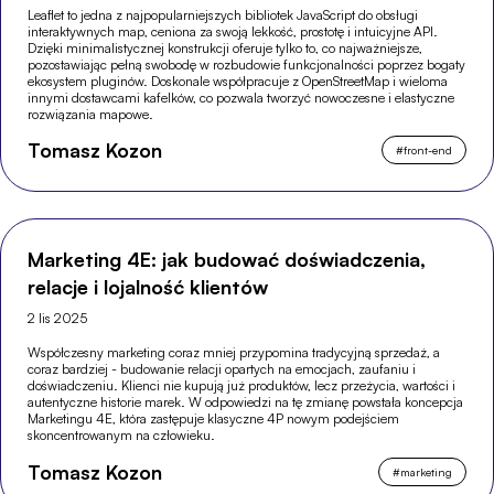
Leaflet to jedna z najpopularniejszych bibliotek JavaScript do obsługi
interaktywnych map, ceniona za swoją lekkość, prostotę i intuicyjne API.
Dzięki minimalistycznej konstrukcji oferuje tylko to, co najważniejsze,
pozostawiając pełną swobodę w rozbudowie funkcjonalności poprzez bogaty
ekosystem pluginów. Doskonale współpracuje z OpenStreetMap i wieloma
innymi dostawcami kafelków, co pozwala tworzyć nowoczesne i elastyczne
rozwiązania mapowe.
Tomasz Kozon
#
front-end
Marketing 4E: jak budować doświadczenia,
relacje i lojalność klientów
2 lis 2025
Współczesny marketing coraz mniej przypomina tradycyjną sprzedaż, a
coraz bardziej - budowanie relacji opartych na emocjach, zaufaniu i
doświadczeniu. Klienci nie kupują już produktów, lecz przeżycia, wartości i
autentyczne historie marek. W odpowiedzi na tę zmianę powstała koncepcja
Marketingu 4E, która zastępuje klasyczne 4P nowym podejściem
skoncentrowanym na człowieku.
Tomasz Kozon
#
marketing