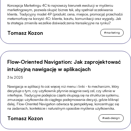
Koncepcja Marketingu 4C to najnowszy kierunek ewolucji w myśleniu
marketingowym, pozwala skupić biznes tak, aby spełniał oczekiwania
klienta. Tradycyjny model 4P (produkt, cena, miejsce, promocja) przechodzi
metamorfozę na korzyść 4C: klienta, kosztu, komunikacji oraz wygody. Jak
ta strategia zmieniła wszelkie doświadczenia transakcyjne na rynku?
Tomasz Kozon
#
marketing
Flow-Oriented Navigation: Jak zaprojektować
intuicyjną nawigację w aplikacjach
3 lis 2025
Nawigacja w aplikacji to coś więcej niż menu i linki - to mechanizm, który
decyduje o tym, czy użytkownik płynnie osiągnie swój cel, czy utknie w
interfejsie. Tradycyjne podejścia często skupiają się na strukturze systemu,
zmuszając użytkownika do ciągłego podejmowania decyzji, gdzie kliknąć
dalej. Flow-Oriented Navigation odwraca tę perspektywę, koncentrując się
na zadaniach, kontekście i naturalnym sposobie myślenia użytkownika.
Tomasz Kozon
#
web-design