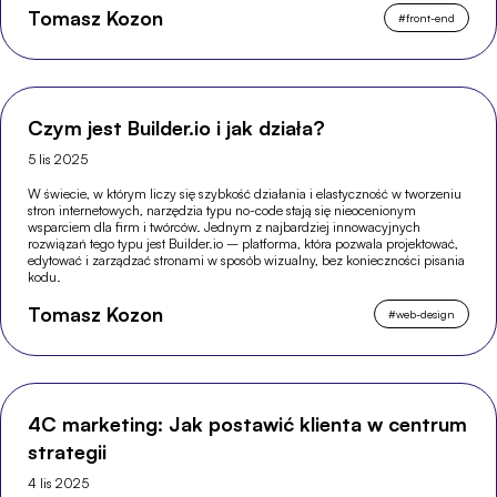
Tomasz Kozon
#
front-end
Czym jest Builder.io i jak działa?
5 lis 2025
W świecie, w którym liczy się szybkość działania i elastyczność w tworzeniu
stron internetowych, narzędzia typu no-code stają się nieocenionym
wsparciem dla firm i twórców. Jednym z najbardziej innowacyjnych
rozwiązań tego typu jest Builder.io – platforma, która pozwala projektować,
edytować i zarządzać stronami w sposób wizualny, bez konieczności pisania
kodu.
Tomasz Kozon
#
web-design
4C marketing: Jak postawić klienta w centrum
strategii
4 lis 2025