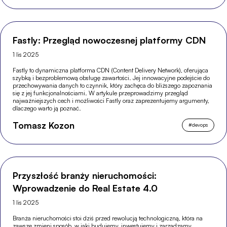
Fastly: Przegląd nowoczesnej platformy CDN
1 lis 2025
Fastly to dynamiczna platforma CDN (Content Delivery Network), oferująca
szybką i bezproblemową obsługę zawartości. Jej innowacyjne podejście do
przechowywania danych to czynnik, który zachęca do bliższego zapoznania
się z jej funkcjonalnościami. W artykule przeprowadzimy przegląd
najważniejszych cech i możliwości Fastly oraz zaprezentujemy argumenty,
dlaczego warto ją poznać.
Tomasz Kozon
#
devops
Przyszłość branży nieruchomości:
Wprowadzenie do Real Estate 4.0
1 lis 2025
Branża nieruchomości stoi dziś przed rewolucją technologiczną, która na
zawsze zmieni sposób, w jaki budujemy, inwestujemy i zarządzamy