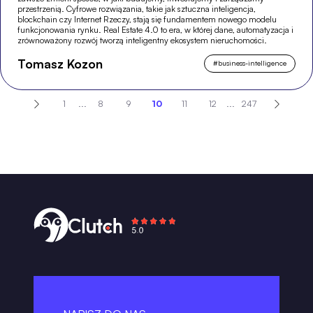
przestrzenią. Cyfrowe rozwiązania, takie jak sztuczna inteligencja,
blockchain czy Internet Rzeczy, stają się fundamentem nowego modelu
funkcjonowania rynku. Real Estate 4.0 to era, w której dane, automatyzacja i
zrównoważony rozwój tworzą inteligentny ekosystem nieruchomości.
Tomasz Kozon
#
business-intelligence
1
...
8
9
10
11
12
...
247