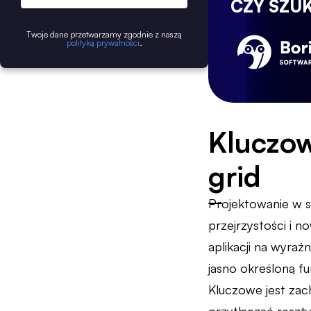
CZY SZU
Twoje dane przetwarzamy zgodnie z naszą
polityką prywatności
.
Kluczow
grid
Projektowanie w st
przejrzystości i 
aplikacji na wyra
jasno określoną f
Kluczowe jest za