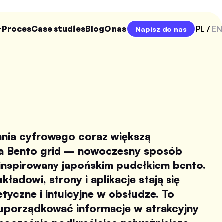
Proces
Case studies
Blog
O nas
PL
EN
Napisz do nas
ania cyfrowego coraz większą
a Bento grid – nowoczesny sposób
 inspirowany japońskim pudełkiem bento.
ładowi, strony i aplikacje stają się
etyczne i intuicyjne w obsłudze. To
uporządkować informacje w atrakcyjny