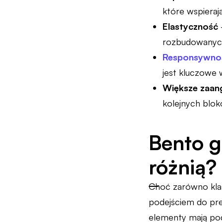
które wspieraj
Elastyczność
rozbudowany
Responsywno
jest kluczowe
Większe zaan
kolejnych blok
Bento g
różnią?
Choć zarówno klasy
podejściem do prez
elementy mają pod