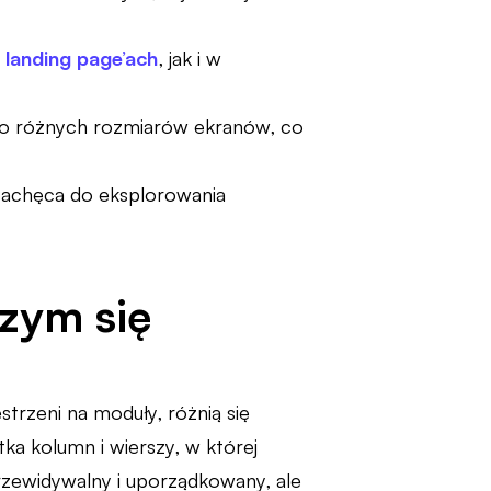
h
landing page’ach
, jak i w
do różnych rozmiarów ekranów, co
zachęca do eksplorowania
czym się
strzeni na moduły, różnią się
tka kolumn i wierszy, w której
rzewidywalny i uporządkowany, ale