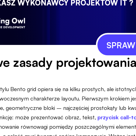
KASZ WYKONAWCY PROJEKTÓW IT ?
SPRAWD
e zasady projektowania
ylu Bento grid opiera się na kilku prostych, ale istotny
nowoczesnym charakterze layoutu. Pierwszym krokiem jes
źne, geometryczne bloki – najczęściej prostokąty lub kw
unkcję: może prezentować obraz, tekst,
przycisk call-t
chowanie równowagi pomiędzy poszczególnymi elementa