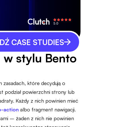
Ź CASE STUDIES
 w stylu Bento
ch zasadach, które decydują o
t podział powierzchni strony lub
adraty. Każdy z nich powinien mieć
o-action
albo fragment nawigacji.
mi – żaden z nich nie powinien