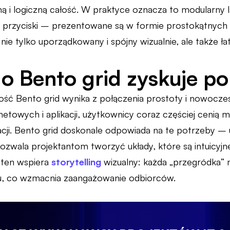
ą i logiczną całość. W praktyce oznacza to modularny la
y przyciski – prezentowane są w formie prostokątnych
t nie tylko uporządkowany i spójny wizualnie, ale także 
o Bento grid zyskuje p
ść Bento grid wynika z połączenia prostoty i nowocz
rnetowych i aplikacji, użytkownicy coraz częściej cenią m
cji. Bento grid doskonale odpowiada na te potrzeby – u
pozwala projektantom tworzyć układy, które są intuicyjne
ten wspiera
storytelling
wizualny: każda „przegródka” 
tu, co wzmacnia zaangażowanie odbiorców.