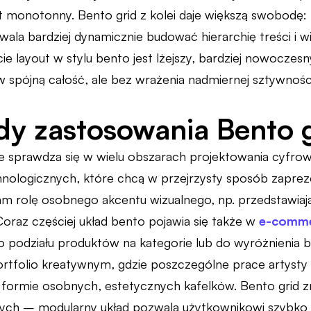
 monotonny. Bento grid z kolei daje większą swobodę:
wala bardziej dynamicznie budować hierarchię treści i w
e layout w stylu bento jest lżejszy, bardziej nowoczesn
 w spójną całość, ale bez wrażenia nadmiernej sztywnośc
dy zastosowania Bento 
ie sprawdza się w wielu obszarach projektowania cyfr
hnologicznych, które chcą w przejrzysty sposób zaprez
am rolę osobnego akcentu wizualnego, np. przedstawiają
oraz częściej układ bento pojawia się także w
e-comme
o podziału produktów na kategorie lub do wyróżnienia b
ortfolio kreatywnym, gdzie poszczególne prace artysty
ormie osobnych, estetycznych kafelków. Bento grid zn
nych – modularny układ pozwala użytkownikowi szybko o