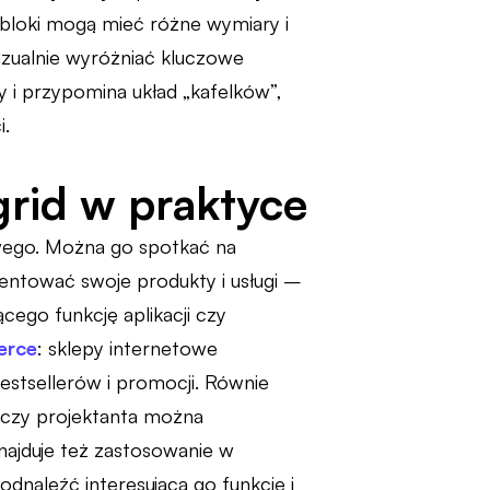
 bloki mogą mieć różne wymiary i
izualnie wyróżniać kluczowe
y i przypomina układ „kafelków”,
i.
grid w praktyce
owego. Można go spotkać na
entować swoje produkty i usługi –
cego funkcję aplikacji czy
rce
: sklepy internetowe
estsellerów i promocji. Równie
 czy projektanta można
ajduje też zastosowanie w
dnaleźć interesującą go funkcję i