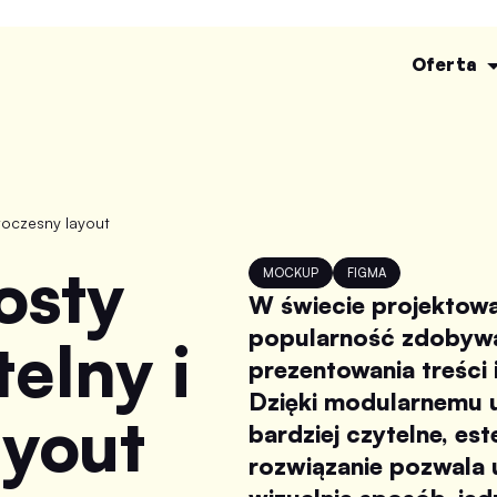
Oferta
woczesny layout
MOCKUP
FIGMA
W świecie projektow
popularność zdobyw
elny i
prezentowania treści
Dzięki modularnemu uk
ayout
bardziej czytelne, est
rozwiązanie pozwala 