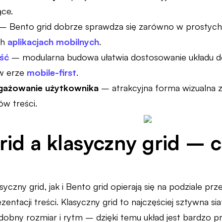
ące.
– Bento grid dobrze sprawdza się zarówno w prostyc
ch
aplikacjach mobilnych
.
ść
– modularna budowa ułatwia dostosowanie układu 
 w erze
mobile-first
.
gażowanie użytkownika
– atrakcyjna forma wizualna 
ów treści.
rid a klasyczny grid – 
czny grid, jak i Bento grid opierają się na podziale prze
entacji treści. Klasyczny grid to najczęściej sztywna sia
obny rozmiar i rytm – dzięki temu układ jest bardzo p