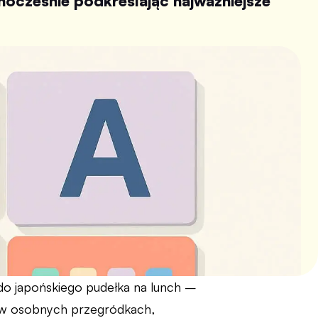
nocześnie podkreślając najważniejsze
e do japońskiego pudełka na lunch –
e w osobnych przegródkach,