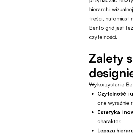
przytłaczać reszt
hierarchii wizualn
treści, natomiast
Bento grid jest te
czytelności.
Zalety 
designi
Wykorzystanie Ben
Czytelność i 
one wyraźnie r
Estetyka i n
charakter.
Lepsza hierarc