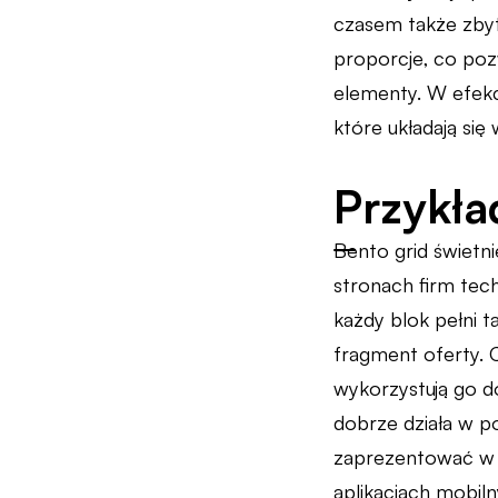
czasem także zbyt
proporcje, co poz
elementy. W efekci
które układają się
Przykła
Bento grid świetn
stronach firm tec
każdy blok pełni t
fragment oferty. C
wykorzystują go d
dobrze działa w p
zaprezentować w f
aplikacjach mobil