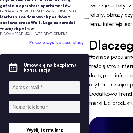
organicznej i automatyzacja obsługi
tworząc estetyczn
gości dla operatora apartamentów
E-COMMERCE, WEB DEVELOPMENT, UX/UI, SEO
teksty, obrazy cz
Marketplace domowych posiłków z
dostawą przez Wolt. Legalna sprzdaż
temu interfejs jes
własnych potraw
E-COMMERCE, UX/UI, WEB DEVELOPMENT
Dlaczeg
Pokaż wszystkie case study
Rosnąca popularno
Umów się na bezpłatną
treścią stron inte
konsultację
dostęp do informa
czytelne sekcje i 
Dodatkowo trend 
marki lub produk
Wyślij formularz