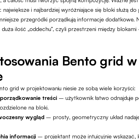
y, a całość musi tworzyć spójną kompozycję. Ważne je
ej: największe i najbardziej wyróżniające się bloki służą 
 mniejsze przegródki porządkują informacje dodatkowe.
ż duża ilość „oddechu”, czyli przestrzeni między blokami
stosowania Bento grid w
e
to grid w projektowaniu niesie ze sobą wiele korzyści:
uporządkowanie treści
– użytkownik łatwo odnajduje p
ozdzielone na bloki.
owoczesny wygląd
– prosty, geometryczny układ nadaje 
hia informacji
– projektant może intuicyjnie wskazać, k