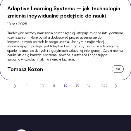
Adaptive Learning Systems – jak technologia
zmienia indywidualne podejście do nauki
18 paź 2025
Tradycyjne metody nauczania coraz częściej ustępują miejsca inteligentnym
rozwiązaniom, które potrafią dostosować proces uczenia się do
indywidualnych potrzeb każdego ucznia. Jednym z najbardziej
innowacyjnych podejść jest Adaptive Learning, czyli uczenie adaptacyjne,
oparte na analizie danych i algorytmach sztucznej inteligencji. Dzięki niemu
nauka staje się bardziej spersonalizowana, skuteczna i angażująca –
zarówno w szkołach, jak i w świecie biznesu.
Tomasz Kozon
#
ai
1
...
10
11
12
13
14
...
247