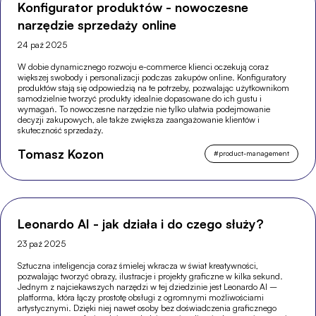
Konfigurator produktów - nowoczesne
narzędzie sprzedaży online
24 paź 2025
W dobie dynamicznego rozwoju e-commerce klienci oczekują coraz
większej swobody i personalizacji podczas zakupów online. Konfiguratory
produktów stają się odpowiedzią na te potrzeby, pozwalając użytkownikom
samodzielnie tworzyć produkty idealnie dopasowane do ich gustu i
wymagań. To nowoczesne narzędzie nie tylko ułatwia podejmowanie
decyzji zakupowych, ale także zwiększa zaangażowanie klientów i
skuteczność sprzedaży.
Tomasz Kozon
#
product-management
Leonardo AI - jak działa i do czego służy?
23 paź 2025
Sztuczna inteligencja coraz śmielej wkracza w świat kreatywności,
pozwalając tworzyć obrazy, ilustracje i projekty graficzne w kilka sekund.
Jednym z najciekawszych narzędzi w tej dziedzinie jest Leonardo AI –
platforma, która łączy prostotę obsługi z ogromnymi możliwościami
artystycznymi. Dzięki niej nawet osoby bez doświadczenia graficznego