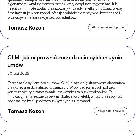
algorytmom i analizie danych proces, który dotąd trwał tygodniami lub
miesiącami, może zostać zrealizowany w zaledwie kilka dni. Coraz więcej
firm inwestuje w ten model, oferując właścicielom szybkie, bezpieczne i
przewidywalne transakcje bez pośredników.
Tomasz Kozon
#
business-intelligence
CLM: jak usprawnić zarządzanie cyklem życia
umów
20 paź 2025
Zarządzanie cyklem życia umów (CLM) okazało się kluczowym elementem
dla skutecznej działalności organizacji. W obliczu rosnących potrzeb,
konieczność jego zastosowania jest ważniejsza niż kiedykolwiek. To
innowacyjne narzędzie zapewnia skuteczność, efektywność oraz spójność
podczas realizacji procesów związanych z umowami.
Tomasz Kozon
#
business-analysis