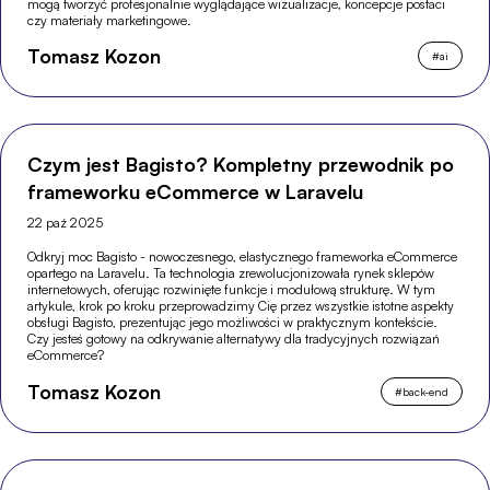
mogą tworzyć profesjonalnie wyglądające wizualizacje, koncepcje postaci
czy materiały marketingowe.
Tomasz Kozon
#
ai
Czym jest Bagisto? Kompletny przewodnik po
frameworku eCommerce w Laravelu
22 paź 2025
Odkryj moc Bagisto - nowoczesnego, elastycznego frameworka eCommerce
opartego na Laravelu. Ta technologia zrewolucjonizowała rynek sklepów
internetowych, oferując rozwinięte funkcje i modułową strukturę. W tym
artykule, krok po kroku przeprowadzimy Cię przez wszystkie istotne aspekty
obsługi Bagisto, prezentując jego możliwości w praktycznym kontekście.
Czy jesteś gotowy na odkrywanie alternatywy dla tradycyjnych rozwiązań
eCommerce?
Tomasz Kozon
#
back-end