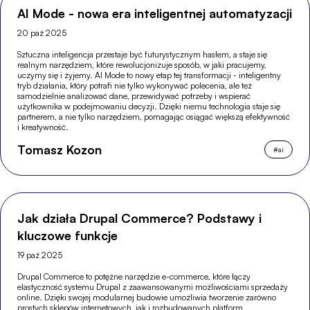
AI Mode - nowa era inteligentnej automatyzacji
20 paź 2025
Sztuczna inteligencja przestaje być futurystycznym hasłem, a staje się
realnym narzędziem, które rewolucjonizuje sposób, w jaki pracujemy,
uczymy się i żyjemy. AI Mode to nowy etap tej transformacji - inteligentny
tryb działania, który potrafi nie tylko wykonywać polecenia, ale też
samodzielnie analizować dane, przewidywać potrzeby i wspierać
użytkownika w podejmowaniu decyzji. Dzięki niemu technologia staje się
partnerem, a nie tylko narzędziem, pomagając osiągać większą efektywność
i kreatywność.
Tomasz Kozon
#
ai
Jak działa Drupal Commerce? Podstawy i
kluczowe funkcje
19 paź 2025
Drupal Commerce to potężne narzędzie e-commerce, które łączy
elastyczność systemu Drupal z zaawansowanymi możliwościami sprzedaży
online. Dzięki swojej modularnej budowie umożliwia tworzenie zarówno
prostych sklepów internetowych, jak i rozbudowanych platform