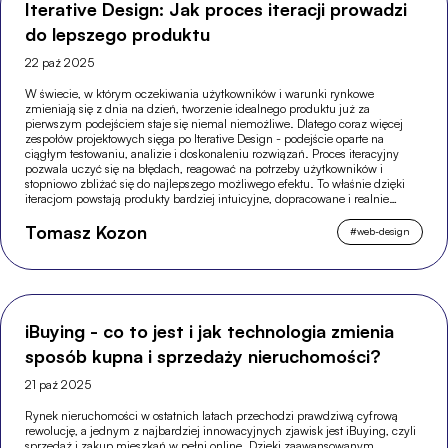
Iterative Design: Jak proces iteracji prowadzi
do lepszego produktu
22 paź 2025
W świecie, w którym oczekiwania użytkowników i warunki rynkowe
zmieniają się z dnia na dzień, tworzenie idealnego produktu już za
pierwszym podejściem staje się niemal niemożliwe. Dlatego coraz więcej
zespołów projektowych sięga po Iterative Design - podejście oparte na
ciągłym testowaniu, analizie i doskonaleniu rozwiązań. Proces iteracyjny
pozwala uczyć się na błędach, reagować na potrzeby użytkowników i
stopniowo zbliżać się do najlepszego możliwego efektu. To właśnie dzięki
iteracjom powstają produkty bardziej intuicyjne, dopracowane i realnie
odpowiadające na potrzeby odbiorców.
Tomasz Kozon
#
web-design
iBuying - co to jest i jak technologia zmienia
sposób kupna i sprzedaży nieruchomości?
21 paź 2025
Rynek nieruchomości w ostatnich latach przechodzi prawdziwą cyfrową
rewolucję, a jednym z najbardziej innowacyjnych zjawisk jest iBuying, czyli
sprzedaż i zakup mieszkań w pełni online. Dzięki zaawansowanym