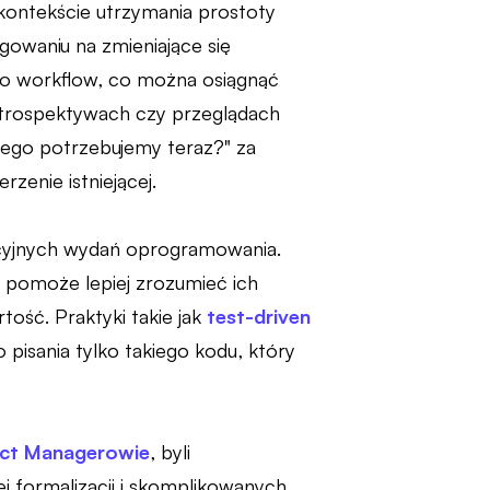
kontekście utrzymania prostoty
gowaniu na zmieniające się
o workflow, co można osiągnąć
etrospektywach czy przeglądach
tego potrzebujemy teraz?" za
zenie istniejącej.
acyjnych wydań oprogramowania.
 pomoże lepiej zrozumieć ich
tość. Praktyki takie jak
test-driven
isania tylko takiego kodu, który
ect Managerowie
, byli
j formalizacji i skomplikowanych