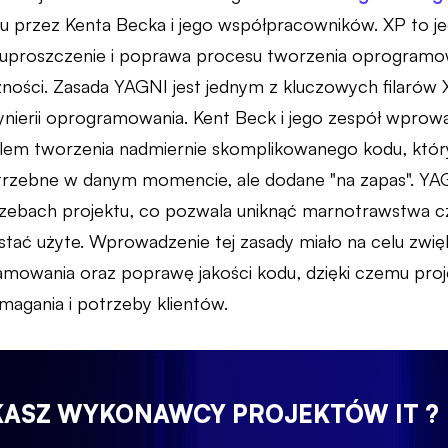
ku przez Kenta Becka i jego współpracowników. XP to je
o uproszczenie i poprawa procesu tworzenia oprogram
zności. Zasada YAGNI jest jednym z kluczowych filarów XP
ynierii oprogramowania. Kent Beck i jego zespół wprowa
m tworzenia nadmiernie skomplikowanego kodu, który 
trzebne w danym momencie, ale dodane "na zapas". YAGN
zebach projektu, co pozwala uniknąć marnotrawstwa cz
stać użyte. Wprowadzenie tej zasady miało na celu zwi
mowania oraz poprawę jakości kodu, dzięki czemu proje
magania i potrzeby klientów.
KASZ WYKONAWCY PROJEKTÓW IT ?