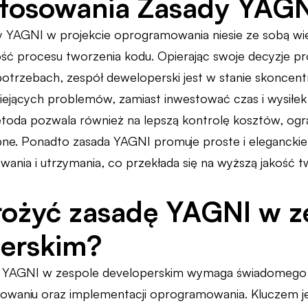
stosowania Zasady YAGN
 YAGNI w projekcie oprogramowania niesie ze sobą wiel
ć procesu tworzenia kodu. Opierając swoje decyzje pro
trzebach, zespół deweloperski jest w stanie skoncen
niejących problemów, zamiast inwestować czas i wysiłek
etoda pozwala również na lepszą kontrolę kosztów, ogra
e. Ponadto zasada YAGNI promuje proste i eleganckie r
owania i utrzymania, co przekłada się na wyższą jakoś
ożyć zasadę YAGNI w z
erskim?
 YAGNI w zespole developerskim wymaga świadomego p
towaniu oraz implementacji oprogramowania. Kluczem je