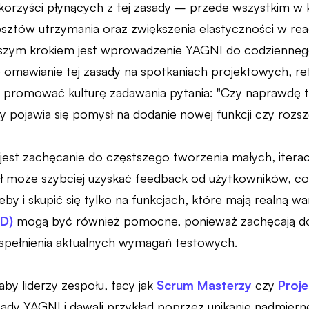
korzyści płynących z tej zasady – przede wszystkim w 
osztów utrzymania oraz zwiększenia elastyczności w rea
szym krokiem jest wprowadzenie YAGNI do codzienneg
 omawianie tej zasady na spotkaniach projektowych, r
 promować kulturę zadawania pytania: "Czy naprawdę 
pojawia się pomysł na dodanie nowej funkcji czy rozszer
jest zachęcanie do częstszego tworzenia małych, iter
ł może szybciej uzyskać feedback od użytkowników, co
by i skupić się tylko na funkcjach, które mają realną war
D)
mogą być również pomocne, ponieważ zachęcają do p
 spełnienia aktualnych wymagań testowych.
aby liderzy zespołu, tacy jak
Scrum Masterzy
czy
Proj
dy YAGNI i dawali przykład poprzez unikanie nadmierne