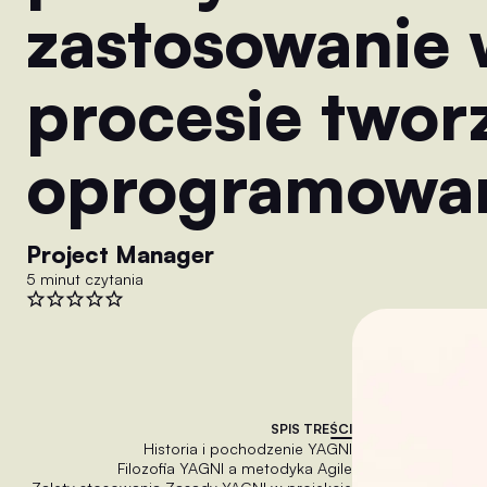
zastosowanie
procesie twor
oprogramowa
Project Manager
5 minut czytania
SPIS TREŚCI
Historia i pochodzenie YAGNI
Filozofia YAGNI a metodyka Agile