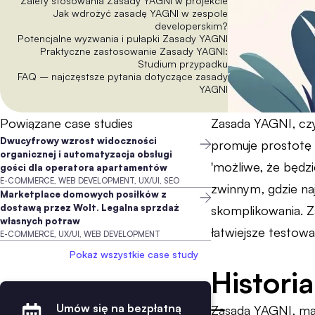
Zalety stosowania Zasady YAGNI w projekcie
Jak wdrożyć zasadę YAGNI w zespole
developerskim?
Potencjalne wyzwania i pułapki Zasady YAGNI
Praktyczne zastosowanie Zasady YAGNI:
Studium przypadku
FAQ – najczęstsze pytania dotyczące zasady
YAGNI
Powiązane case studies
Zasada YAGNI, czyl
Dwucyfrowy wzrost widoczności
promuje prostotę 
organicznej i automatyzacja obsługi
'możliwe, że będzi
gości dla operatora apartamentów
E-COMMERCE, WEB DEVELOPMENT, UX/UI, SEO
zwinnym, gdzie na
Marketplace domowych posiłków z
dostawą przez Wolt. Legalna sprzdaż
skomplikowania. Z
własnych potraw
łatwiejsze testowa
E-COMMERCE, UX/UI, WEB DEVELOPMENT
Pokaż wszystkie case study
Histori
Umów się na bezpłatną
Zasada YAGNI, ma