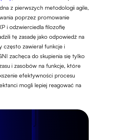
dna z pierwszych metodologii agile,
owania poprzez promowanie
 i odzwierciedla filozofię
dzili tę zasadę jako odpowiedź na
często zawierał funkcje i
I zachęca do skupienia się tylko
asu i zasobów na funkcje, które
ększenie efektywności procesu
ktanci mogli lepiej reagować na