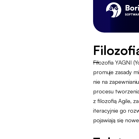
Filozof
Filozofia YAGNI (
promuje zasady min
nie na zapewniani
procesu tworzenia
z filozofią Agile,
iteracyjnie go ro
pojawiają się now