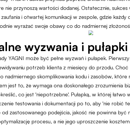
re nie przynoszą wartości dodanej. Ostatecznie, sukce
 zaufania i otwartej komunikacji w zespole, gdzie każdy 
dnie wyrażać swoje obawy co do nadmiernej złożonośc
alne wyzwania i pułapk
ady YAGNI może być pełne wyzwań i pułapek. Pierwsz
ewidywaniu potrzeb klienta z miesięcy do przodu. Choć
o nadmiernego skomplikowania kodu i zasobów, które m
em jest to, że wymaga ona doskonałego zrozumienia b
określić, co jest 'niepotrzebne'. Pułapką, w której łatwo
zenie testowania i dokumentacji po to, aby 'nie robić te
e od zastosowanego podejścia, jakość nie powinna być 
ptymalizację procesu, a nie jego uproszczenie kosztem 