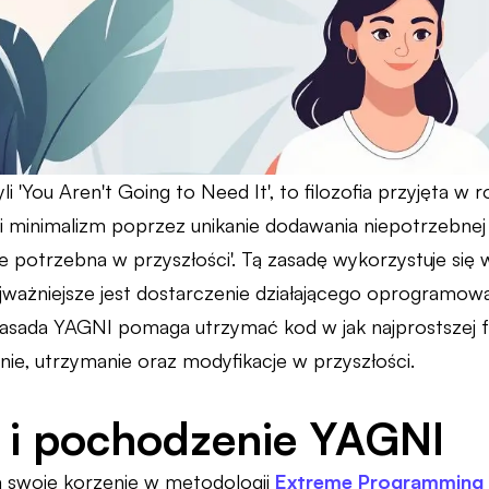
i 'You Aren't Going to Need It', to filozofia przyjęta 
i minimalizm poprzez unikanie dodawania niepotrzebnej 
e potrzebna w przyszłości'. Tą zasadę wykorzystuje s
jważniejsze jest dostarczenie działającego oprogramow
asada YAGNI pomaga utrzymać kod w jak najprostszej fo
nie, utrzymanie oraz modyfikacje w przyszłości.
a i pochodzenie YAGNI
 swoje korzenie w metodologii
Extreme Programming 