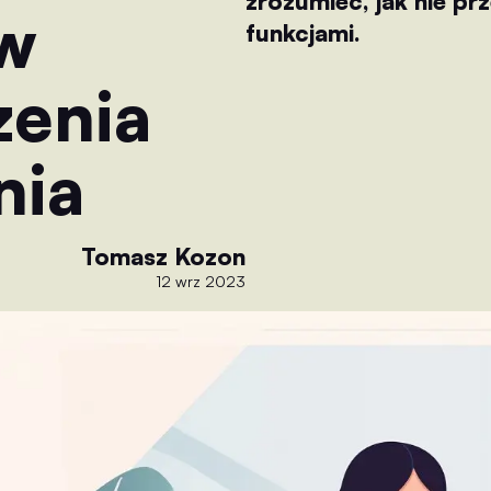
zrozumieć, jak nie p
 w
funkcjami.
zenia
nia
Tomasz Kozon
12 wrz 2023