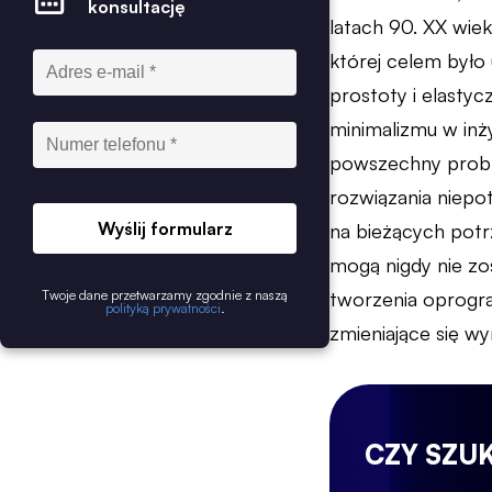
konsultację
latach 90. XX wie
której celem był
prostoty i elastyc
minimalizmu w inż
powszechny proble
rozwiązania niepo
Wyślij formularz
na bieżących potr
mogą nigdy nie zo
Twoje dane przetwarzamy zgodnie z naszą
tworzenia oprogra
polityką prywatności
.
zmieniające się wy
CZY SZU