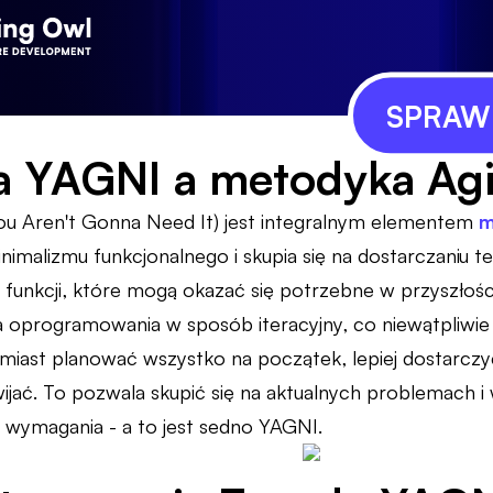
SPRAWD
ia YAGNI a metodyka Agi
You Aren't Gonna Need It) jest integralnym elementem
m
imalizmu funkcjonalnego i skupia się na dostarczaniu te
u funkcji, które mogą okazać się potrzebne w przyszłośc
 oprogramowania w sposób iteracyjny, co niewątpliwie
 zamiast planować wszystko na początek, lepiej dostarczyć
zwijać. To pozwala skupić się na aktualnych problemach
e wymagania - a to jest sedno YAGNI.