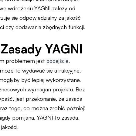
s we wdrożeniu YAGNI zależy od
czuje się odpowiedzialny za jakość
i czy dodawania zbędnych funkcji.
i Zasady YAGNI
ym problemem jest
,
podejście
 może to wydawać się atrakcyjne,
ogłyby być lepiej wykorzystane.
iznesowych wymagań projektu. Bez
 wpaść, jest przekonanie, że zasada
raz tego, co można zrobić później'.
nigdy pomijana. YAGNI to zasada,
jakości.