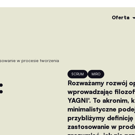
Oferta
SCRUM
MIRO
Rozważamy rozwój op
wprowadzając filozof
YAGNI'. To akronim, 
minimalistyczne pode
przybliżymy definicję
zastosowanie w prod