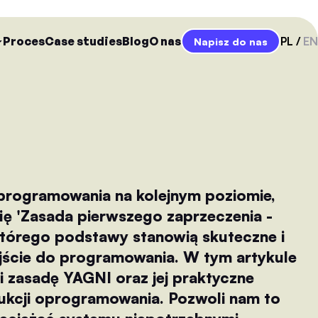
Proces
Case studies
Blog
O nas
PL
EN
Napisz do nas
rogramowania na kolejnym poziomie,
ię 'Zasada pierwszego zaprzeczenia -
którego podstawy stanowią skuteczne i
jście do programowania. W tym artykule
 i zasadę YAGNI oraz jej praktyczne
ukcji oprogramowania. Pozwoli nam to