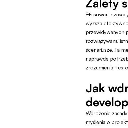
Zalety 
Stosowanie zasady
wyższa efektywnoś
przewidywanych po
rozwiązywaniu ist
scenariusze. Ta m
naprawdę potrzebn
zrozumienia, test
Jak wdr
develop
Wdrożenie zasady
myślenia o projek