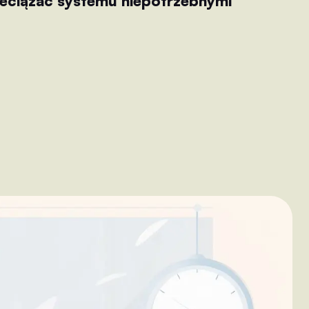
rzeciążać systemu niepotrzebnymi